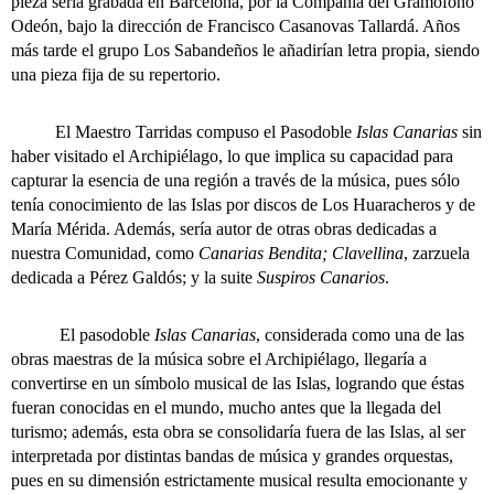
pieza sería grabada en Barcelona, por la Compañía del Gramófono
Odeón, bajo la dirección de Francisco Casanovas Tallardá. Años
más tarde el grupo Los Sabandeños le añadirían letra propia, siendo
una pieza fija de su repertorio.
El Maestro Tarridas compuso el Pasodoble
Islas Canarias
sin
haber visitado el Archipiélago, lo que implica su capacidad para
capturar la esencia de una región a través de la música, pues sólo
tenía conocimiento de las Islas por discos de Los Huaracheros y de
María Mérida. Además, sería autor de otras obras dedicadas a
nuestra Comunidad, como
Canarias Bendita; Clavellina
, zarzuela
dedicada a Pérez Galdós; y la suite
Suspiros Canarios
.
El pasodoble
Islas Canarias
, considerada como una de las
obras maestras de la música sobre el Archipiélago, llegaría a
convertirse en un símbolo musical de las Islas, logrando que éstas
fueran conocidas en el mundo, mucho antes que la llegada del
turismo; además, esta obra se consolidaría fuera de las Islas, al ser
interpretada por distintas bandas de música y grandes orquestas,
pues en su dimensión estrictamente musical resulta emocionante y