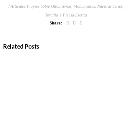
Artículos Propios Sobre Otros Temas
,
Monumentos
,
Nuestras Series
,
Tertulia Y Prensa Escrita
Share:
Related Posts