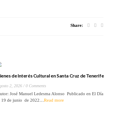
Share:
ienes de Interés Cultural en Santa Cruz de Tenerife
La batall
20) Hacienda de Las Palmas de Anaga
y que Lo
gosto 2, 2026
0 Comments
Julio 27, 2
utor: José Manuel Ledesma Alonso Publicado en El Día
Autora: El
l 19 de junio de 2022…
Read more
de 2026* 