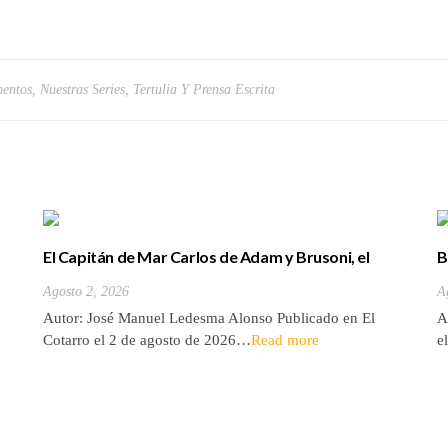
entos
,
Nuestras Series
,
Tertulia Y Prensa Escrita
El Capitán de Mar Carlos de Adam y Brusoni, el
B
único tinerfeño que departió con Horacio Nelson.
(
Agosto 2, 2026
A
Autor: José Manuel Ledesma Alonso Publicado en El
A
Cotarro el 2 de agosto de 2026…
Read more
e