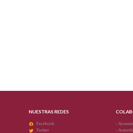
NUESTRAS REDES
COLAB
Facebook
-
Ayuntam
Twitter
-
Autorid