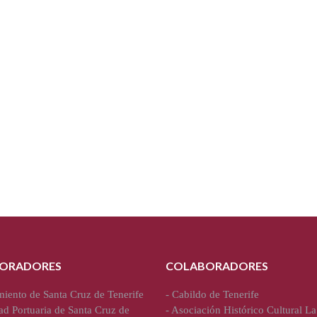
ORADORES
COLABORADORES
iento de Santa Cruz de Tenerife
-
Cabildo de Tenerife
ad Portuaria de Santa Cruz de
-
Asociación Histórico Cultural La