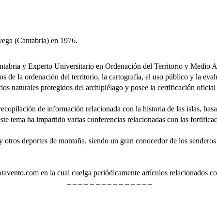
ega (Cantabria) en 1976.
ria y Experto Universitario en Ordenación del Territorio y Medio Amb
 de la ordenación del territorio, la cartografía, el uso público y la eva
ios naturales protegidos del archipiélago y posee la certificación ofici
ilación de información relacionada con la historia de las islas, basan
este tema ha impartido varias conferencias relacionadas con las fortificac
os deportes de montaña, siendo un gran conocedor de los senderos y 
ento.com en la cual cuelga periódicamente artículos relacionados con 
– – – – – – – – – – – – – – –