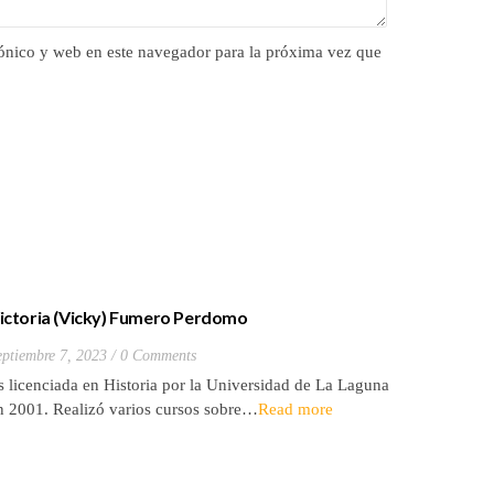
ónico y web en este navegador para la próxima vez que
ictoria (Vicky) Fumero Perdomo
eptiembre 7, 2023
0 Comments
María Me
s licenciada en Historia por la Universidad de La Laguna
Julio 30, 2
n 2001. Realizó varios cursos sobre…
Read more
Natural y 
Empresas 