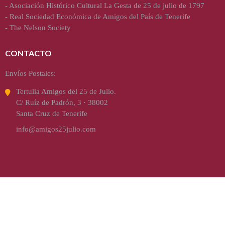
-
Asociación Histórico Cultural La Gesta de 25 de julio de 1797
-
Real Sociedad Económica de Amigos del País de Tenerife
-
The Nelson Society
CONTACTO
Envíos Postales:
Tertulia Amigos del 25 de Julio.
C/ Ruíz de Padrón, 3 · 38002
Santa Cruz de Tenerife
info@amigos25julio.com