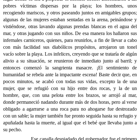
pobres víctimas dispersas por la playa; los hombres, unos
recogiendo mariscos, y otros paseando juntos en amigables grupos;
algunas de las mujeres estaban sentadas en la arena, peinándose y
vistiéndose, otras lavando algunas prendas blancas en el agua del
mar, y otras jugando con sus niños. De esa manera los hallaron sus
infernales carniceros, quienes, para reunirlos, a fin de llevar a cabo
con más facilidad sus diabólicos propósitos, arrojaron un tonel
vacío sobre la playa. Los infelices, creyendo que se trataría de algún
alivio a su situación, se reunieron de inmediato junto al barril; y
entonces comenzó la sangrienta masacre. ¡El sentimiento de
humanidad se rebela ante la impactante escena! Baste decir que, en
pocos minutos, se acabó con todas sus vidas, excepto la de una
mujer, que se refugió con su hijo entre dos rocas, y la de un
hombre, que, con una pelota entre los brazos, se arrojó al mar,
donde permaneció nadando durante más de dos horas, pero al verse
obligado a agarrarse a una roca para no ahogarse fue destrozado
con un sable; la mujer también fue pronto seguida hasta su refugio y
apuñalada hasta la muerte, al igual que el bebé que llevaba junto a
su pecho.
Ese canalla despiadado del gobernador fue el primero