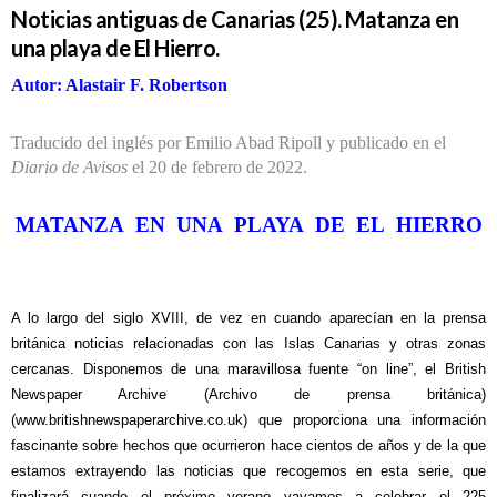
Noticias antiguas de Canarias (25). Matanza en
una playa de El Hierro.
Autor: Alastair F. Robertson
Traducido del inglés por Emilio Abad Ripoll y publicado en el
Diario de Avisos
el 20 de febrero de 2022.
MATANZA EN UNA PLAYA DE EL HIERRO
A lo largo del siglo XVIII, de vez en cuando aparecían en la prensa
británica noticias relacionadas con las Islas Canarias y otras zonas
cercanas. Disponemos de una maravillosa fuente “on line”, el British
Newspaper Archive (Archivo de prensa británica)
(
www.britishnewspaperarchive.co.uk
)
que proporciona una información
fascinante sobre hechos que ocurrieron hace cientos de años y de la que
estamos extrayendo las noticias que recogemos en esta serie, que
finalizará cuando el próximo verano vayamos a celebrar el 225