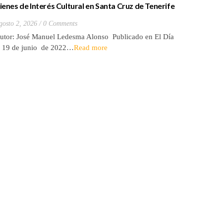
ienes de Interés Cultural en Santa Cruz de Tenerife
La batall
20) Hacienda de Las Palmas de Anaga
y que Lo
gosto 2, 2026
0 Comments
Julio 27, 2
utor: José Manuel Ledesma Alonso Publicado en El Día
Autora: El
l 19 de junio de 2022…
Read more
de 2026* 