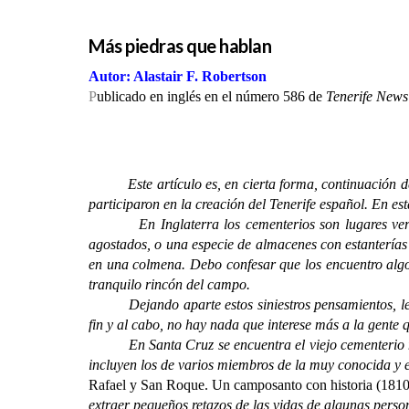
Más piedras que hablan
Autor: Alastair F. Robertson
P
ublicado en inglés en el número 586 de
Tenerife News
Este artículo es, en cierta forma, continuación 
participaron en la creación del Tenerife español. En es
En Inglaterra los cementerios son lugares verdes y 
agostados, o una especie de almacenes con estantería
en una colmena. Debo confesar que los encuentro algo d
tranquilo rincón del campo.
Dejando aparte estos siniestros pensamientos, leer l
fin y al cabo, no hay nada que interese más a la gente
En Santa Cruz se encuentra el viejo cementerio muni
incluyen los de varios miembros de la muy conocida y
Rafael y San Roque. Un camposanto con historia (181
extraer pequeños retazos de las vidas de algunas perso