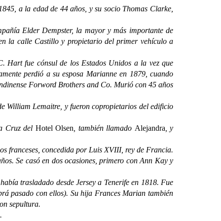
5, a la edad de 44 años, y su socio Thomas Clarke,
mpañía Elder Dempster, la mayor y más importante de
 la calle Castillo y propietario del primer vehículo a
Hart fue cónsul de los Estados Unidos a la vez que
adamente perdió a su esposa Marianne en 1879, cuando
londinense Forword Brothers and Co. Murió con 45 años
illiam Lemaitre, y fueron copropietarios del edificio
a Cruz del
Hotel Olsen
, también llamado
Alejandra
, y
s franceses, concedida por Luis XVIII, rey de Francia.
años. Se casó en dos ocasiones, primero con Ann Kay y
bía trasladado desde Jersey a Tenerife en 1818. Fue
brá pasado con ellos). Su hija Frances Marian también
on sepultura.
.