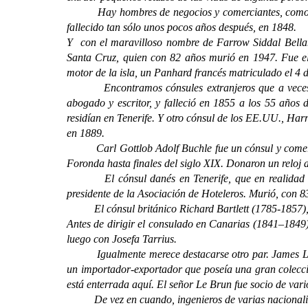
Hay hombres de negocios y comerciantes, como por 
fallecido tan sólo unos pocos años después, en 1848.
Y con el maravilloso nombre de Farrow Siddal Bella
Santa Cruz, quien con 82 años murió en 1947. Fue el i
motor de la isla, un Panhard francés matriculado el 4 
Encontramos cónsules extranjeros que a veces comp
abogado y escritor, y falleció en 1855 a los 55 año
residían en Tenerife. Y otro cónsul de los EE.UU., H
en 1889.
Carl Gottlob Adolf Buchle fue un cónsul y comerciant
Foronda hasta finales del siglo XIX. Donaron un reloj 
El cónsul danés en Tenerife, que en realidad era
presidente de la Asociación de Hoteleros. Murió, con 8
El cónsul británico Richard Bartlett (1785-1857), rec
Antes de dirigir el consulado en Canarias (1841–1849
luego con Josefa Tarrius.
Igualmente merece destacarse otro par. James Le Br
un importador-exportador que poseía una gran colecci
está enterrada aquí. El señor Le Brun fue socio de var
De vez en cuando, ingenieros de varias nacionalidade