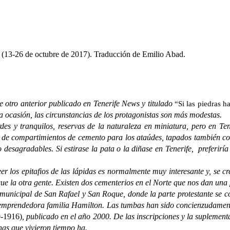
(13-26 de octubre de 2017). Traducción de Emilio Abad.
de otro anterior publicado en Tenerife News y titulado
“Si las piedras h
ta ocasión, las circunstancias de los protagonistas son más modestas.
tranquilos, reservas de la naturaleza en miniatura, pero en Tener
s de compartimientos de cemento para los ataúdes, tapados también co
esagradables. Si estirase la pata o la diñase en Tenerife, preferirí
os epitafios de las lápidas es normalmente muy interesante y, se c
 que la otra gente. Existen dos cementerios en el Norte que nos dan un
cipal de San Rafael y San Roque, donde la parte protestante se com
 emprendedora familia Hamilton. Las tumbas han sido concienzudament
0-1916)
, publicado en el año 2000. De las inscripciones y la suplemen
nas que vivieron tiempo ha.