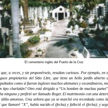
El cementerio inglés del Puerto de la Cruz
, a veces, y sin proponérselo, resultan curiosos. Por ejemplo, en el
guos propietarios del Sitio Litre, que tiene un bello jardín abierto
sepultados como si fueran ingleses muchos alemanes y escandinavos, me
n tipo charlatán? Otro está dirigido a
“Un hombre de muchas partes”
taba ninguno y prefirió ser llamado Roger. El matrimonio con una det
de idilio amoroso. Una señora que ya se marchó era recordada como la
l que llamaré “X”, había nacido el (fecha) y falleció el (fecha); y se