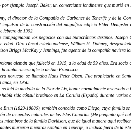
ejemplo Joseph Baker, un comerciante londinense que murió en 184
my, el director de la Compañía de Carbones de Tenerife y de la Co
mpulsor de la construcción del magnífico edificio Elder Dempster en
de febrero de 1902.
aginaban los negocios con sus burocráticos destinos. Joseph C. 
s de edad. Otro cónsul estadounidense, William H. Dabney, desgraci
arrison Briggs MacKay y Jennings, fue agente de la compañía naviera 
e alemán que falleció en 1915, a la edad de 59 años. Era socio de W
a la santacrucera iglesia de San Francisco.
 noruego, se llamaba Hans Peter Olsen. Fue propietario en Sant
3 años, en 1950.
ibió la medalla de la Flor de Lis, honor normalmente reservado a lo
) había sido cónsul británico en La Coruña (España) durante varios 
un (1823-18886), también conocido como Diego, cuya familia se ha
ón de recuerdos naturales de las Islas Canarias (Me pregunto qué ha
ios miembros de la familia Davidson, que de igual manera aquí recibier
s murieron mientras estaban en Tenerife, o incluso fuera de la isla