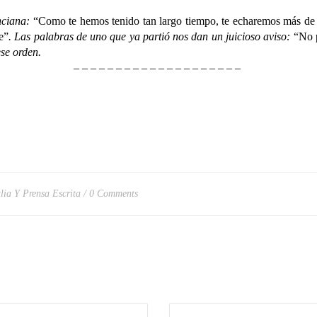
ciana:
“Como te hemos tenido tan largo tiempo, te echaremos más d
e”
. Las palabras de uno que ya partió nos dan un juicioso aviso:
“No p
ese orden.
– – – – – – – – – – – – – – – – – – – –
ulia Y Prensa Escrita
0 Comments