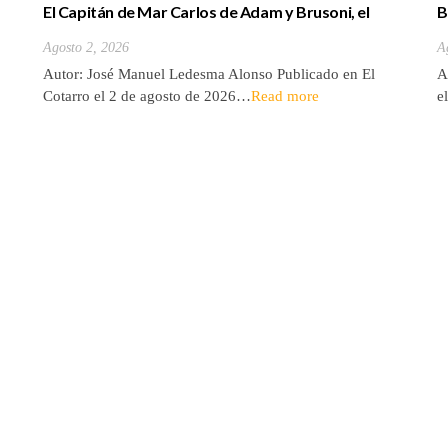
El Capitán de Mar Carlos de Adam y Brusoni, el
B
único tinerfeño que departió con Horacio Nelson.
(
Agosto 2, 2026
A
Autor: José Manuel Ledesma Alonso Publicado en El
A
Cotarro el 2 de agosto de 2026…
Read more
e