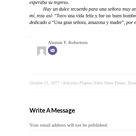
esperaba su regreso.
Hay un dulce recuerdo para una señora muy an
mí, reza así:
“Tuvo una vida feliz y fue un buen hombr
dedicado a
“Una gran señora, amazona y madre”
, por 
.
Alastair F. Robertson
Octubre 13, 2017
Artículos Propios Sobre Otros Temas
,
Tert
Write A Message
Your email address will not be published.