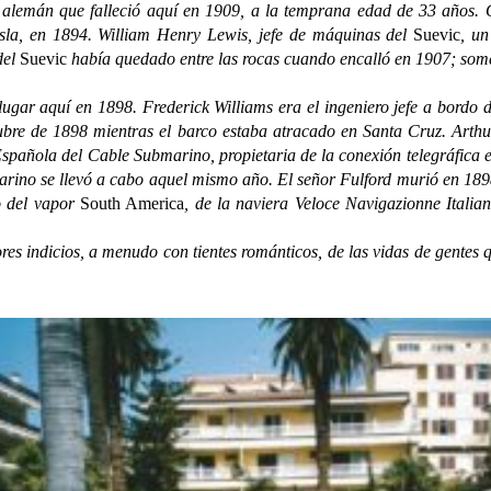
án que falleció aquí en 1909, a la temprana edad de 33 años. Co
isla, en 1894. William Henry Lewis, jefe de máquinas del
Suevic
, un
del
Suevic
había quedado entre las rocas cuando encalló en 1907; somet
r aquí en 1898. Frederick Williams era el ingeniero jefe a bordo 
tubre de 1898 mientras el barco estaba atracado en Santa Cruz. Arthu
añola del Cable Submarino, propietaria de la conexión telegráfica en
ino se llevó a cabo aquel mismo año. El señor Fulford murió en 1898,
o del vapor
South America
, de la naviera Veloce Navigazionne Italia
dicios, a menudo con tientes románticos, de las vidas de gentes qu