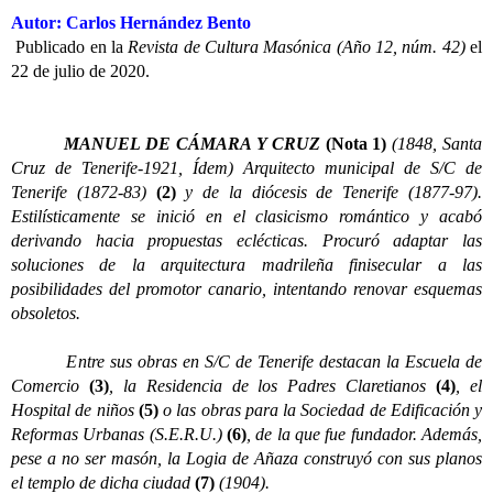
Autor: Carlos Hernández Bento
Publicado en la
Revista de Cultura Masónica (Año 12, núm. 42)
el
22 de julio de 2020.
MANUEL DE CÁMARA Y CRUZ
(Nota 1)
(1848, Santa
Cruz de Tenerife-1921, Ídem) Arquitecto municipal de S/C de
Tenerife (1872-83)
(2)
y de la diócesis de Tenerife (1877-97).
Estilísticamente se inició en el clasicismo romántico y acabó
derivando hacia propuestas eclécticas. Procuró adaptar las
soluciones de la arquitectura madrileña finisecular a las
posibilidades del promotor canario, intentando renovar esquemas
obsoletos.
Entre sus obras en S/C de Tenerife destacan la Escuela de
Comercio
(3)
, la Residencia de los Padres Claretianos
(4)
, el
Hospital de niños
(5)
o las obras para la Sociedad de Edificación y
Reformas Urbanas (S.E.R.U.)
(6)
, de la que fue fundador. Además,
pese a no ser masón, la Logia de Añaza construyó con sus planos
el templo de dicha ciudad
(7)
(1904).