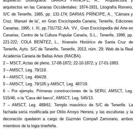
arquitecto. Bibliografía: DARIAS PRÍNCIPE, A., “Arquitectura y
arquitectos en las Canarias Occidentales: 1874-1931, Litografía Romero,
S/C de Tenerife, 1985, pp. 131-174; DARIAS PRÍNCIPE, A., “Cámara y
Cruz, Manuel de la”, en Gran Enciclopedia Canaria, Tenerife, Ediciones
Canarias, 1995, t. III, pp.731/732; AA. VV., Gran Enciclopedia del Arte en
Canarias, Centro de la Cultura Popular Canaria, S.L., Tenerife, 1998, pp.
221-222; COLA BENÍTEZ, L., Itinerario Histórico de Santa Cruz de
Tenerife, Ayto. S/C de Tenerife, Tenerife, 2013, núm. 29; Web de la Real
Academia Canaria de Bellas Artes (RACBA).
2 – MSCT, Actas de pleno, 17-08-1872; 22-10-1872; y 17-01-1883.
3 – AMSCT, Leg. 79/119.
4 – AMSCT, Leg. 494/28.
5 – AMSCT, Leg. 79/105 y AMSCT, Leg. 487/19.
6 – Por ejemplo, Primeras construcciones de la SERU, AMSCT, Leg.
515/46; o la “Casa del barco”, AMSCT, Leg. 545/13.
7 – AMSCT, Leg. 489/61. Templo masónico de S/C de Tenerife. La
fachada sería modificada por Otilio Arroyo Herrera, y las esculturas y la
decoración quedaron a cargo de Guzmán Compañ Zamorano, ambos
miembros de la logia tinerfeña.