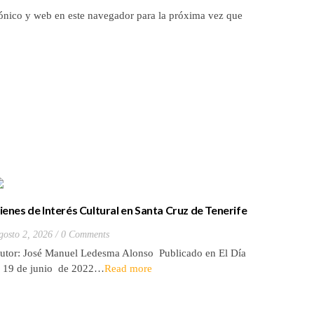
ónico y web en este navegador para la próxima vez que
ienes de Interés Cultural en Santa Cruz de Tenerife
La batall
20) Hacienda de Las Palmas de Anaga
y que Lo
gosto 2, 2026
0 Comments
Julio 27, 2
utor: José Manuel Ledesma Alonso Publicado en El Día
Autora: El
l 19 de junio de 2022…
Read more
de 2026* 