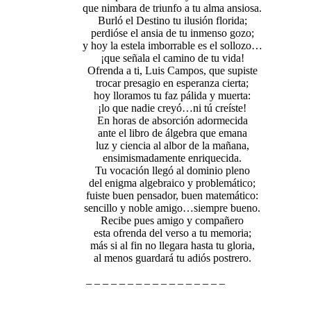
que nimbara de triunfo a tu alma ansiosa.
Burló el Destino tu ilusión florida;
perdióse el ansia de tu inmenso gozo;
y hoy la estela imborrable es el sollozo…
¡que señala el camino de tu vida!
Ofrenda a ti, Luis Campos, que supiste
trocar presagio en esperanza cierta;
hoy lloramos tu faz pálida y muerta:
¡lo que nadie creyó…ni tú creíste!
En horas de absorción adormecida
ante el libro de álgebra que emana
luz y ciencia al albor de la mañana,
ensimismadamente enriquecida.
Tu vocación llegó al dominio pleno
del enigma algebraico y problemático;
fuiste buen pensador, buen matemático:
sencillo y noble amigo…siempre bueno.
Recibe pues amigo y compañero
esta ofrenda del verso a tu memoria;
más si al fin no llegara hasta tu gloria,
al menos guardará tu adiós postrero.
– – – – – – – – – – – – – – – – –