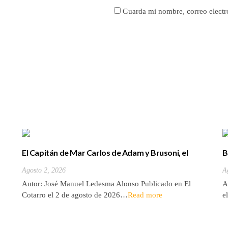
Guarda mi nombre, correo electr
El Capitán de Mar Carlos de Adam y Brusoni, el
B
único tinerfeño que departió con Horacio Nelson.
(
Agosto 2, 2026
A
Autor: José Manuel Ledesma Alonso Publicado en El
A
Cotarro el 2 de agosto de 2026…
Read more
e