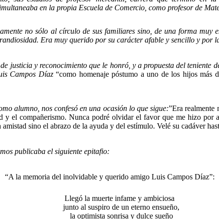
simultaneaba en la propia Escuela de Comercio, como profesor de Mate
 no sólo al círculo de sus familiares sino, de una forma muy esp
grandiosidad. Era muy querido por su carácter afable y sencillo y por l
sticia y reconocimiento que le honró, y a propuesta del teniente de
Luis Campos Díaz
“como homenaje póstumo a uno de los hijos más de
mo alumno, nos confesó en una ocasión lo que sigue:
”Era realmente 
ad y el compañerismo. Nunca podré olvidar el favor que me hizo por a
 amistad sino el abrazo de la ayuda y del estímulo. Velé su cadáver hasta
 publicaba el siguiente epitafio:
“A la memoria del inolvidable y querido amigo Luis Campos Díaz”:
Llegó la muerte infame y ambiciosa
junto al suspiro de un eterno ensueño,
la optimista sonrisa y dulce sueño