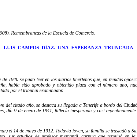
08). Remembranzas de la Escuela de Comercio.
LUIS CAMPOS DÍAZ. UNA ESPERANZA TRUNCADA
40 se pudo leer en los diarios tinerfeños que, en reñidas oposicio
ña, había sido aprobado y obtenido plaza con el número uno, nues
tado por el tribunal examinador.
bre del citado año, se destaca su llegada a Tenerife a bordo del
Ciudad
eves, día 9 de enero de 1941, fallecía inesperada y casi repentinamente
l 14 de mayo de 1912. Todavía joven, su familia se trasladó a Sant
nto, sus estudios de profesor mercantil, carrera que terminó en l