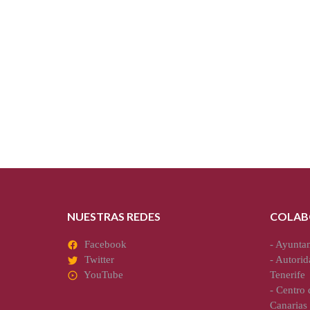
NUESTRAS REDES
COLAB
Facebook
-
Ayuntam
Twitter
-
Autorid
YouTube
Tenerife
-
Centro d
Canarias