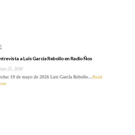
ntrevista a Luis García Rebollo en Radio Ños
La casa a
ayo 25, 2026
Mayo 8, 2
echa: 19 de mayo de 2026 Luis García Rebollo…
Read
Autor: Ju
ore
en Radio 