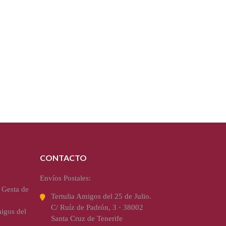
CONTACTO
Envíos Postales:
 Gesta de
Tertulia Amigos del 25 de Julio.
C/ Ruíz de Padrón, 3 · 38002
igos del
Santa Cruz de Tenerife