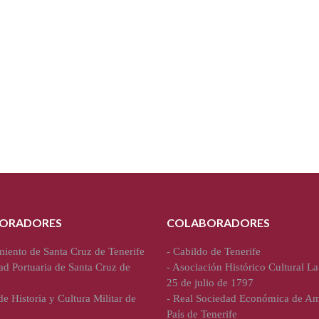
ORADORES
COLABORADORES
iento de Santa Cruz de Tenerife
-
Cabildo de Tenerife
ad Portuaria de Santa Cruz de
-
Asociación Histórico Cultural La
25 de julio de 1797
e Historia y Cultura Militar de
-
Real Sociedad Económica de Am
País de Tenerife