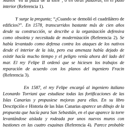
Munos
“en la plaza de la torre”
, o en otras palabras, en el patio
interior
(Referencia 1).
Y surge la pregunta;
“¿Cuando se demolió el cuadrilátero de
edificios?”
. En 1578, transcurridos bastante más de cien años
desde su construcción, se describe a la organización defensiva
como obsoleta y necesitada de modernización
(Referencia 2)
. Se
había levantado como defensa contra los ataques de los nativos
desde el interior de la isla, pero esa amenaza había dejado de
existir hacía mucho tiempo y el peligro venía ahora del lado del
mar. El rey Felipe II ordenó que se hiciesen los trabajos de
reparación de acuerdo con los planos del ingeniero Fracin
(Referencia 3)
.
En 1587, el rey Felipe encargó al ingeniero italiano
Leonardo Torriani que estudiase todas las fortificaciones de las
Islas Canarias y propusiese mejoras para ellas. En su libro
Descripción e Historia de las Islas Canarias
aparece un dibujo de la
propuesta que hacía para San Sebastián, en el que aparece la torre
levantándose aislada y rodeada por unos nuevos muros con
bastiones en las cuatro esquinas
(Referencia 4)
. Parece probable