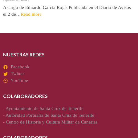
A cargo de Eduardo García Rojas Publicada en el Diario de Avisos
el 2 de…
Read more
NUESTRAS REDES
Facebook
Twitter
YouTube
COLABORADORES
-
Ayuntamiento de Santa Cruz de Tenerife
-
Autoridad Portuaria de Santa Cruz de Tenerife
-
Centro de Historia y Cultura Militar de Canarias
COLABORADORES