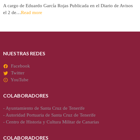
A cargo de Eduardo García Rojas Publicada en el Diario de Avisos
el 2 de…
Read more
NUESTRAS REDES
Facebook
Twitter
YouTube
COLABORADORES
-
Ayuntamiento de Santa Cruz de Tenerife
-
Autoridad Portuaria de Santa Cruz de Tenerife
-
Centro de Historia y Cultura Militar de Canarias
COLABORADORES