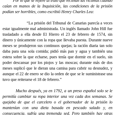
Por lo que se refiere al trato que recibían las víctimas cuando
caían en manos de la Inquisición, las condiciones de la prisión
podían ser horribles, como escribió Henry Charles Lea:
“La prisión del Tribunal de Canarias parecía a veces
estar igualmente mal administrada. Un inglés llamado John Hill fue
trasladado a ella desde El Hierro el 23 de febrero de 1574, sin
dinero y únicamente con la ropa que llevaba puesta. Durante nueve
meses se produjeron sus continuos quejas; la ración diaria tan solo
daba para una sola comida; pidió más pan y agua y también una
estera sobre la que echarse, pues tenía que dormir en el suelo, sin
poder descansar por los piojos y las moscas; durante más de dos
meses suplicó que le dieran una camisa para cubrir su desnudez, y
aunque el 22 de enero se dio la orden de que se le suministrase una
tuvo que reiterarse el 18 de febrero.”
Mucho después, ya en 1792, a un preso español solo se le
permitía cambiar su ropa interior una vez cada dos semanas. Se
quejaba de que el carcelero o el gobernador de la prisión lo
mantenían con una dieta basada en pescado salado y, en
consecuencia, sufría una tremenda sed. Pero también hay otras