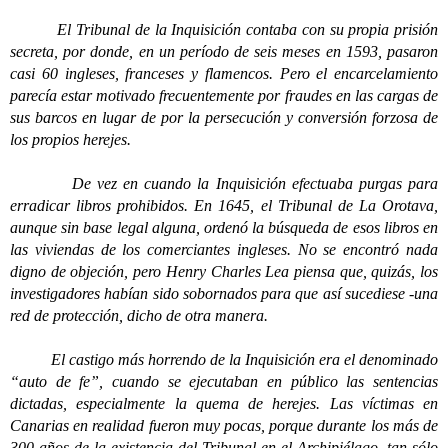
El Tribunal de la Inquisición contaba con su propia prisión
secreta, por donde, en un período de seis meses en 1593, pasaron
casi 60 ingleses, franceses y flamencos. Pero el encarcelamiento
parecía estar motivado frecuentemente por fraudes en las cargas de
sus barcos en lugar de por la persecución y conversión forzosa de
los propios herejes.
De vez en cuando la Inquisición efectuaba purgas para
erradicar libros prohibidos. En 1645, el Tribunal de La Orotava,
aunque sin base legal alguna, ordenó la búsqueda de esos libros en
las viviendas de los comerciantes ingleses. No se encontró nada
digno de objeción, pero Henry Charles Lea piensa que, quizás, los
investigadores habían sido sobornados para que así sucediese -una
red de protección, dicho de otra manera.
El castigo más horrendo de la Inquisición era el denominado
“auto de fe”, cuando se ejecutaban en público las sentencias
dictadas, especialmente la quema de herejes. Las víctimas en
Canarias en realidad fueron muy pocas, porque durante los más de
300 años de la existencia del Tribunal en el Archipiélago, tan sólo