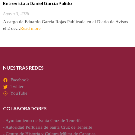
Entrevista a Daniel García Pulido
Agosto 3, 2026
A cargo de Eduardo García Rojas Publicada en el Diario de Avisos
el 2 de…
Read more
NUESTRAS REDES
Facebook
Twitter
YouTube
COLABORADORES
-
Ayuntamiento de Santa Cruz de Tenerife
-
Autoridad Portuaria de Santa Cruz de Tenerife
-
Centro de Historia y Cultura Militar de Canarias