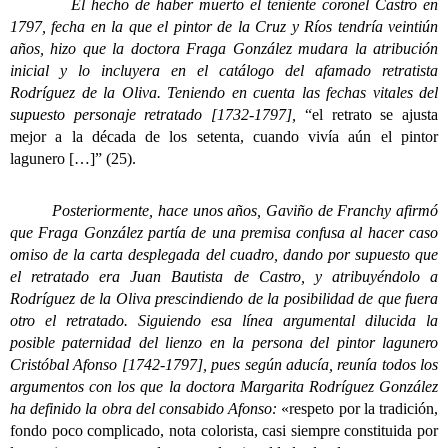
El hecho de haber muerto el teniente coronel Castro en
1797, fecha en la que el pintor de la Cruz y Ríos tendría veintiún
años, hizo que la doctora Fraga González mudara la atribución
inicial y lo incluyera en el catálogo del afamado retratista
Rodríguez de la Oliva. Teniendo en cuenta las fechas vitales del
supuesto personaje retratado [1732-1797],
“el retrato se ajusta
mejor a la década de los setenta, cuando vivía aún el pintor
lagunero […]” (25).
Posteriormente, hace unos años, Gaviño de Franchy afirmó
que Fraga González partía de una premisa confusa al hacer caso
omiso de la carta desplegada del cuadro, dando por supuesto que
el retratado era Juan Bautista de Castro, y atribuyéndolo a
Rodríguez de la Oliva prescindiendo de la posibilidad de que fuera
otro el retratado. Siguiendo esa línea argumental dilucida la
posible paternidad del lienzo en la persona del pintor lagunero
Cristóbal Afonso [1742-1797], pues según aducía, reunía todos los
argumentos con los que la doctora Margarita Rodríguez González
ha definido la obra del consabido Afonso:
«respeto por la tradición,
fondo poco complicado, nota colorista, casi siempre constituida por