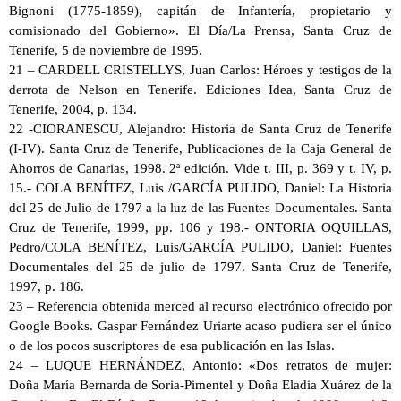
Bignoni (1775-1859), capitán de Infantería, propietario y
comisionado del Gobierno». El Día/La Prensa, Santa Cruz de
Tenerife, 5 de noviembre de 1995.
21 – CARDELL CRISTELLYS, Juan Carlos: Héroes y testigos de la
derrota de Nelson en Tenerife. Ediciones Idea, Santa Cruz de
Tenerife, 2004, p. 134.
22 -CIORANESCU, Alejandro: Historia de Santa Cruz de Tenerife
(I-IV). Santa Cruz de Tenerife, Publicaciones de la Caja General de
Ahorros de Canarias, 1998. 2ª edición. Vide t. III, p. 369 y t. IV, p.
15.- COLA BENÍTEZ, Luis /GARCÍA PULIDO, Daniel: La Historia
del 25 de Julio de 1797 a la luz de las Fuentes Documentales. Santa
Cruz de Tenerife, 1999, pp. 106 y 198.- ONTORIA OQUILLAS,
Pedro/COLA BENÍTEZ, Luis/GARCÍA PULIDO, Daniel: Fuentes
Documentales del 25 de julio de 1797. Santa Cruz de Tenerife,
1997, p. 186.
23 – Referencia obtenida merced al recurso electrónico ofrecido por
Google Books. Gaspar Fernández Uriarte acaso pudiera ser el único
o de los pocos suscriptores de esa publicación en las Islas.
24 – LUQUE HERNÁNDEZ, Antonio: «Dos retratos de mujer:
Doña María Bernarda de Soria-Pimentel y Doña Eladia Xuárez de la