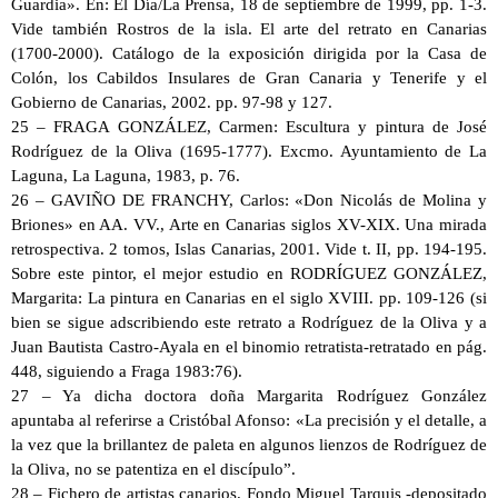
Guardia». En: El Día/La Prensa, 18 de septiembre de 1999, pp. 1-3.
Vide también Rostros de la isla. El arte del retrato en Canarias
(1700-2000). Catálogo de la exposición dirigida por la Casa de
Colón, los Cabildos Insulares de Gran Canaria y Tenerife y el
Gobierno de Canarias, 2002. pp. 97-98 y 127.
25 – FRAGA GONZÁLEZ, Carmen: Escultura y pintura de José
Rodríguez de la Oliva (1695-1777). Excmo. Ayuntamiento de La
Laguna, La Laguna, 1983, p. 76.
26 – GAVIÑO DE FRANCHY, Carlos: «Don Nicolás de Molina y
Briones» en AA. VV., Arte en Canarias siglos XV-XIX. Una mirada
retrospectiva. 2 tomos, Islas Canarias, 2001. Vide t. II, pp. 194-195.
Sobre este pintor, el mejor estudio en RODRÍGUEZ GONZÁLEZ,
Margarita: La pintura en Canarias en el siglo XVIII. pp. 109-126 (si
bien se sigue adscribiendo este retrato a Rodríguez de la Oliva y a
Juan Bautista Castro-Ayala en el binomio retratista-retratado en pág.
448, siguiendo a Fraga 1983:76).
27 – Ya dicha doctora doña Margarita Rodríguez González
apuntaba al referirse a Cristóbal Afonso: «La precisión y el detalle, a
la vez que la brillantez de paleta en algunos lienzos de Rodríguez de
la Oliva, no se patentiza en el discípulo”.
28 – Fichero de artistas canarios. Fondo Miguel Tarquis -depositado