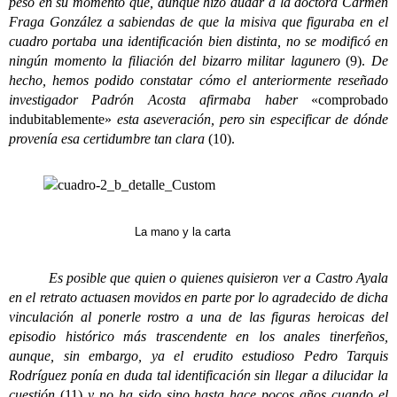
peso en su momento que, aunque hizo dudar a la doctora Carmen
Fraga González a sabiendas de que la misiva que figuraba en el
cuadro portaba una identificación bien distinta, no se modificó en
ningún momento la filiación del bizarro militar lagunero
(9).
De
hecho, hemos podido constatar cómo el anteriormente reseñado
investigador Padrón Acosta afirmaba haber
«comprobado
indubitablemente»
esta aseveración, pero sin especificar de dónde
provenía esa certidumbre tan clara
(10).
La mano y la carta
Es posible que quien o quienes quisieron ver a Castro Ayala
en el retrato actuasen movidos en parte por lo agradecido de dicha
vinculación al ponerle rostro a una de las figuras heroicas del
episodio histórico más trascendente en los anales tinerfeños,
aunque, sin embargo, ya el erudito estudioso Pedro Tarquis
Rodríguez ponía en duda tal identificación sin llegar a dilucidar la
cuestión
(11)
y no ha sido sino hasta hace pocos años cuando el