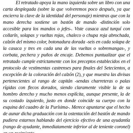
El retratado apoya la mano izquierda sobre un libro con una
carta desplegada (sobre la que volveremos poco después, ya que
encierra la clave de la identidad del personaje) mientras que con la
mano derecha sostiene un bastón de mando -distinción solo
accesible para los mandos o jefes-. Viste casaca azul turquí con
collarín, solapas y vueltas rojas, chaleco o chupa roja abrochada,
calzón del mismo color, botonadura dorada -seis en cada solapa de
la casaca y tres en cada una de las vueltas o sobremangas-, y
corbata, pechera y puños de encaje. Debemos puntualizar que el
retratado cumple estrictamente con los preceptos establecidos en el
protocolo de vestimentas castrenses para finales del Setecientos, a
excepción de la coloración del calzón
(2)
, y que muestra las divisas
pertenecientes al rango de capitán -sendas charreteras o palas
rígidas con flecos dorados, siendo claramente visible la de su
hombro derecho y mucho menos explícita, aunque presente, la de
su costado izquierdo, justo en donde coincide su cuerpo con la
esquina del cuadro de la Purísima-. Merece apuntarse que el hecho
de aunar dicha graduación con la ostentación del bastón de mando
pudiera estarnos hablando del ejercicio efectivo de una ayudantía
(rango de ayudante, inmediatamente inferior al de teniente coronel)