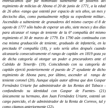
entresacamos que fue nombrado subteniente de fusileros del
regimiento de milicias de Abona el 20 de junio de 1771, a la edad
de 26 años -rango que ostentó por espacio de seis años, un mes y
dieciocho días, como puntualmente refleja su expediente militar-.
Ascendido a subteniente de granaderos del mismo cuerpo el 8 de
agosto de 1777 sólo hubo de esperar un año, siete meses y dos días
para alcanzar el rango de teniente de la 6ª compañía del mismo
regimiento el 30 de marzo de 1779. En 1790 aún continuaba con
esa misma graduación de teniente, graduado de infantería, en la
precitada 6ª compañía
(18)
, y solo sería años después cuando
alcanzaría consecutivamente el rango de capitán -en 1819 goza ya
de dicha categoría al otorgar un poder a procuradores ante el
Cabildo de Tenerife-
(19).
Coincidiendo con su categoría de
capitán ejerció posteriormente el puesto de 2º ayudante de dicho
regimiento de Abona para, por último, ascender al rango de
teniente coronel
(20).
Aunque algún autor afirma que don Gaspar
Fernández Uriarte fue administrador de las Rentas del Tabaco -
confundiendo su identidad con Gaspar de Fuentes-
(21)
únicamente su hermano, don Juan Fernández Uriarte, ostentó un
cargo parecido, el de administrador de la Renta de Correos, tal y
como citamos anteriormente
(22).