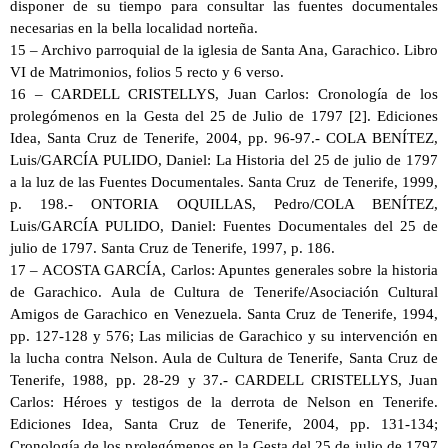
disponer de su tiempo para consultar las fuentes documentales
necesarias en la bella localidad norteña.
15 – Archivo parroquial de la iglesia de Santa Ana, Garachico. Libro
VI de Matrimonios, folios 5 recto y 6 verso.
16 – CARDELL CRISTELLYS, Juan Carlos: Cronología de los
prolegómenos en la Gesta del 25 de Julio de 1797 [2]. Ediciones
Idea, Santa Cruz de Tenerife, 2004, pp. 96-97.- COLA BENÍTEZ,
Luis/GARCÍA PULIDO, Daniel: La Historia del 25 de julio de 1797
a la luz de las Fuentes Documentales. Santa Cruz de Tenerife, 1999,
p. 198.- ONTORIA OQUILLAS, Pedro/COLA BENÍTEZ,
Luis/GARCÍA PULIDO, Daniel: Fuentes Documentales del 25 de
julio de 1797. Santa Cruz de Tenerife, 1997, p. 186.
17 – ACOSTA GARCÍA, Carlos: Apuntes generales sobre la historia
de Garachico. Aula de Cultura de Tenerife/Asociación Cultural
Amigos de Garachico en Venezuela. Santa Cruz de Tenerife, 1994,
pp. 127-128 y 576; Las milicias de Garachico y su intervención en
la lucha contra Nelson. Aula de Cultura de Tenerife, Santa Cruz de
Tenerife, 1988, pp. 28-29 y 37.- CARDELL CRISTELLYS, Juan
Carlos: Héroes y testigos de la derrota de Nelson en Tenerife.
Ediciones Idea, Santa Cruz de Tenerife, 2004, pp. 131-134;
Cronología de los prolegómenos en la Gesta del 25 de julio de 1797