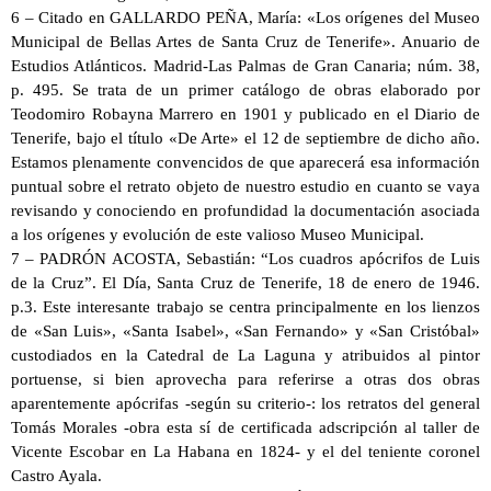
6 – Citado en GALLARDO PEÑA, María: «Los orígenes del Museo
Municipal de Bellas Artes de Santa Cruz de Tenerife». Anuario de
Estudios Atlánticos. Madrid-Las Palmas de Gran Canaria; núm. 38,
p. 495. Se trata de un primer catálogo de obras elaborado por
Teodomiro Robayna Marrero en 1901 y publicado en el Diario de
Tenerife, bajo el título «De Arte» el 12 de septiembre de dicho año.
Estamos plenamente convencidos de que aparecerá esa información
puntual sobre el retrato objeto de nuestro estudio en cuanto se vaya
revisando y conociendo en profundidad la documentación asociada
a los orígenes y evolución de este valioso Museo Municipal.
7 – PADRÓN ACOSTA, Sebastián: “Los cuadros apócrifos de Luis
de la Cruz”. El Día, Santa Cruz de Tenerife, 18 de enero de 1946.
p.3. Este interesante trabajo se centra principalmente en los lienzos
de «San Luis», «Santa Isabel», «San Fernando» y «San Cristóbal»
custodiados en la Catedral de La Laguna y atribuidos al pintor
portuense, si bien aprovecha para referirse a otras dos obras
aparentemente apócrifas -según su criterio-: los retratos del general
Tomás Morales -obra esta sí de certificada adscripción al taller de
Vicente Escobar en La Habana en 1824- y el del teniente coronel
Castro Ayala.