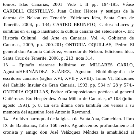
tomos, Islas Canarias, 2001. Vide t. II pp. 194-195. Véase
CARDELL CRISTELLYS, Juan Calos: Héroes y testigos de la
derrota de Nelson en Tenerife. Ediciones Idea, Santa Cruz de
Tenerife, 2004, p. 134; CASTRO BRUNETO, Carlos: «Luces y
sombras en el siglo ilustrado: la cultura canaria del setecientos». En:
Historia Cultural del Arte en Canarias. Vol. 4, Gobierno de
Canarias, 2009, pp. 200-201; ONTORIA OQUILLAS, Pedro: El
general don Antonio Gutiérrez, vencedor de Nelson. Ediciones Idea,
Santa Cruz de Tenerife, 2006, p. 213, nota 314.
13 – Epitafio vierense bellísimo en MILLARES CARLO,
Agustín/HERNÁNDEZ SUÁREZ, Agustín: Biobibliografía de
escritores canarios (siglos XVI, XVII y XVIII). Tomo VI, Ediciones
del Cabildo Insular de Gran Canaria, 1993, pp. 534 nº 28 y 574.-
ONTORIA OQUILLAS, Pedro: «Composiciones poéticas al general
Gutiérrez». En: Hespérides. Zona Militar de Canarias, nº 103 (julio-
agosto 1991), p. 8. En esta última obra también los versos a su
memoria del agustino José Antonio Raymond.
14 – Archivo parroquial de la iglesia de Santa Ana, Garachico. Libro
IX de Bautismos, folio 160 recto. Agradecemos profundamente al
cronista y amigo don José Velázquez Méndez la amabilidad al