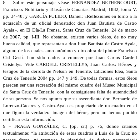
8 – Sobre este personaje véase FERNÁNDEZ BETHENCOURT,
Francisco: Nobiliario y Blasón de Canarias. Madrid, 1882, tomo V,
pp. 34-40; y GARCÍA PULIDO, Daniel: «Reflexiones en torno a la
actuación de un oficial denostado: don Juan Bautista de Castro
Ayala». en El Día/La Prensa, Santa Cruz de Tenerife, 24 de marzo
de 2007, pp. I-III. No obstante, existen varios óleos, de no muy
buena calidad, que representan a don Juan Bautista de Castro Ayala,
alguno de los cuales -uno anónimo y otro obra del pintor Francisco
Cid Gestí- han sido dados a conocer por Juan Carlos Cardell
Cristellys. Vide CARDELL CRISTELLYS, Juan Carlos: Héroes y
testigos de la derrota de Nelson en Tenerife. Ediciones Idea, Santa
Cruz de Tenerife 2004 pp. 147 y 149. De todas formas, estos óleos
parecen ser una recreación del mismo cuadro del Museo Municipal
de Santa Cruz de Tenerife, con la consiguiente falta de autenticidad
de su persona. Se nos apunta que su ascendiente don Bernardo de
Lorenzo-Cáceres y Castro-Ayala es propietario de un cuadro en el
que figura la verdadera imagen del héroe, pero no hemos podido
certificar esta información.
9 – FRAGA GONZÁLEZ, C. [op. cit] p. 76, donde citamos
textualmente: “la atribución de estos cuadros a Luis de la Cruz no
parece firme, ni tampoco la identidad de dichos personajes”;