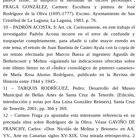
FRAGA GONZÁLEZ, Carmen: Escultura y pintura de José
Rodríguez de la Oliva (1695-1777). Excmo. Ayuntamiento de San
Cristóbal de La Laguna; La Laguna, 1983. p. 76.
10 – PADRÓN ACOSTA, S: Art. cit. Curiosamente, en este trabajo el
investigador Padrón Acosta incurre en el error de confundir y
traspapelar completamente, para añadir si cabe mayor enredo en
este tema, el retrato de Juan Bautista de Castro Ayala con la copia de
un retrato efectuada por Marcos Baeza al ingeniero Agustín de
Bethencourt y Molina -siguiendo las indicaciones ofrecidas sobre
este último lienzo en el «Índice cronológico de pintores canarios»
de María Rosa Alonso Rodríguez, publicado en la Revista de
Historia entre 1944 y 1945-.
11 – TARQUIS RODRÍGUEZ, Pedro: Desarrollo del Museo
Municipal de Bellas Artes de Santa Cruz de Tenerife. [Edición,
introducción y notas por Ana Luisa González Reimers]. Santa Cruz
de Tenerife, 2001, pp. 366 y 369.
12 – Carmen Fraga ya apuntaba esta interesante referencia en su
precitada obra sobre Rodríguez de la Oliva. Véase GAVIÑO DE
FRANCHY, Carlos: «Don Nicolás de Molina y Briones» en AA.
VV., Arte en Canarias siglos XV-XIX. Una mirada retrospectiva. 2