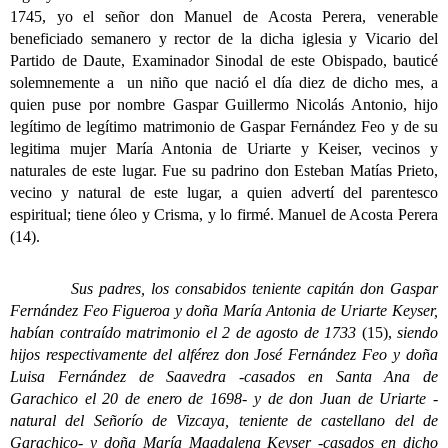
1745, yo el señor don Manuel de Acosta Perera, venerable
beneficiado semanero y rector de la dicha iglesia y Vicario del
Partido de Daute, Examinador Sinodal de este Obispado, bauticé
solemnemente a un niño que nació el día diez de dicho mes, a
quien puse por nombre Gaspar Guillermo Nicolás Antonio, hijo
legítimo de legítimo matrimonio de Gaspar Fernández Feo y de su
legitima mujer María Antonia de Uriarte y Keiser, vecinos y
naturales de este lugar. Fue su padrino don Esteban Matías Prieto,
vecino y natural de este lugar, a quien advertí del parentesco
espiritual; tiene óleo y Crisma, y lo firmé. Manuel de Acosta Perera
(14).
Sus padres, los consabidos teniente capitán don Gaspar
Fernández Feo Figueroa y doña María Antonia de Uriarte Keyser,
habían contraído matrimonio el 2 de agosto de 1733
(15),
siendo
hijos respectivamente del alférez don José Fernández Feo y doña
Luisa Fernández de Saavedra -casados en Santa Ana de
Garachico el 20 de enero de 1698- y de don Juan de Uriarte -
natural del Señorío de Vizcaya, teniente de castellano del de
Garachico- y doña María Magdalena Keyser -casados en dicho