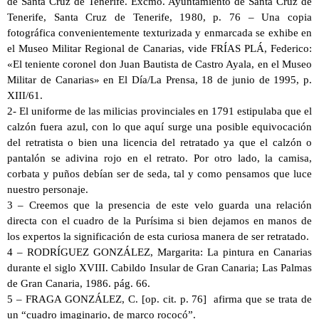
de Santa Cruz de Tenerife. Excmo. Ayuntamiento de Santa Cruz de
Tenerife, Santa Cruz de Tenerife, 1980, p. 76 – Una copia
fotográfica convenientemente texturizada y enmarcada se exhibe en
el Museo Militar Regional de Canarias, vide FRÍAS PLÁ, Federico:
«El teniente coronel don Juan Bautista de Castro Ayala, en el Museo
Militar de Canarias» en El Día/La Prensa, 18 de junio de 1995, p.
XIII/61.
2- El uniforme de las milicias provinciales en 1791 estipulaba que el
calzón fuera azul, con lo que aquí surge una posible equivocación
del retratista o bien una licencia del retratado ya que el calzón o
pantalón se adivina rojo en el retrato. Por otro lado, la camisa,
corbata y puños debían ser de seda, tal y como pensamos que luce
nuestro personaje.
3 – Creemos que la presencia de este velo guarda una relación
directa con el cuadro de la Purísima si bien dejamos en manos de
los expertos la significación de esta curiosa manera de ser retratado.
4 – RODRÍGUEZ GONZÁLEZ, Margarita: La pintura en Canarias
durante el siglo XVIII. Cabildo Insular de Gran Canaria; Las Palmas
de Gran Canaria, 1986. pág. 66.
5 – FRAGA GONZÁLEZ, C. [op. cit. p. 76] afirma que se trata de
un “cuadro imaginario, de marco rococó”.