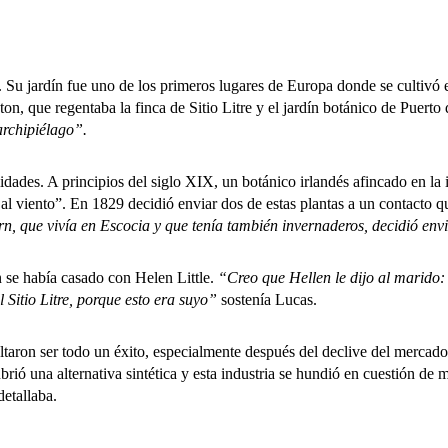
Su jardín fue uno de los primeros lugares de Europa donde se cultivó 
ton, que regentaba la finca de Sitio Litre y el jardín botánico de Puerto
archipiélago”.
des. A principios del siglo XIX, un botánico irlandés afincado en la i
a al viento”. En 1829 decidió enviar dos de estas plantas a un contacto
n, que vivía en Escocia y que tenía también invernaderos, decidió env
e había casado con Helen Little.
“Creo que Hellen le dijo al marido:
Sitio Litre, porque esto era suyo”
sostenía Lucas.
n ser todo un éxito, especialmente después del declive del mercado de
brió una alternativa sintética y esta industria se hundió en cuestión de 
detallaba.