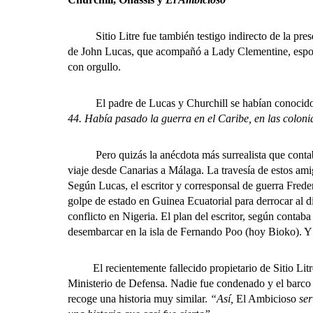
Sitio Litre fue también testigo indirecto de la presenc
de John Lucas, que acompañó a Lady Clementine, esposa d
con orgullo.
El padre de Lucas y Churchill se habían conocido por
44. Había pasado la guerra en el Caribe, en las coloni
Pero quizás la anécdota más surrealista que contab
viaje desde Canarias a Málaga. La travesía de estos ami
Según Lucas, el escritor y corresponsal de guerra Frede
golpe de estado en Guinea Ecuatorial para derrocar al d
conflicto en Nigeria. El plan del escritor, según conta
desembarcar en la isla de Fernando Poo (hoy Bioko). Y 
El recientemente fallecido propietario de Sitio Litre a
Ministerio de Defensa. Nadie fue condenado y el barco f
recoge una historia muy similar.
“Así,
El Ambicioso
ser