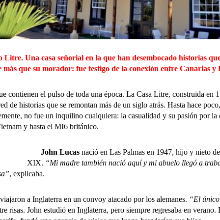
io Litre. Una casa señorial en la que han desembocado historias que
e más que su morador: fue testigo de la conexión entre Canarias y 
ntienen el pulso de toda una época. La Casa Litre, construida en 17
ed de historias que se remontan más de un siglo atrás. Hasta hace poco
emente, no fue un inquilino cualquiera: la casualidad y su pasión por la 
Vietnam y hasta el MI6 británico.
John Lucas
nació en Las Palmas en 1947, hijo y nieto de b
XIX.
“Mi madre también nació aquí y mi abuelo llegó a trab
sa”
, explicaba.
aron a Inglaterra en un convoy atacado por los alemanes.
“El único
re risas. John estudió en Inglaterra, pero siempre regresaba en verano.