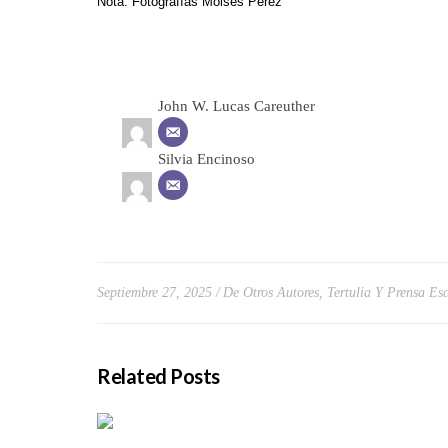
Nota: Fotografías Moisés Pérez
John W. Lucas Careuther
Silvia Encinoso
Septiembre 27, 2025
De Otros Autores
,
Tertulia Y Prensa Esc
Related Posts