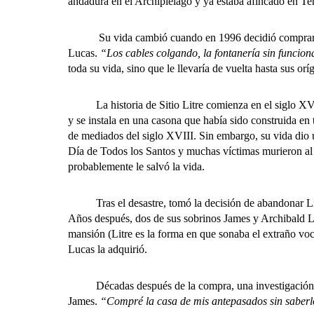
andadura en el Archipiélago y ya estaba afincado en Ten
Su vida cambió cuando en 1996 decidió comprar Siti
Lucas.
“Los cables colgando, la fontanería sin funcio
toda su vida, sino que le llevaría de vuelta hasta sus orí
La historia de Sitio Litre comienza en el siglo XVIII
y se instala en una casona que había sido construida en
de mediados del siglo XVIII. Sin embargo, su vida dio u
Día de Todos los Santos y muchas víctimas murieron al de
probablemente le salvó la vida.
Tras el desastre, tomó la decisión de abandonar Lisbo
Años después, dos de sus sobrinos James y Archibald Li
mansión (Litre es la forma en que sonaba el extraño voca
Lucas la adquirió.
Décadas después de la compra, una investigación gene
James.
“Compré la casa de mis antepasados sin saber