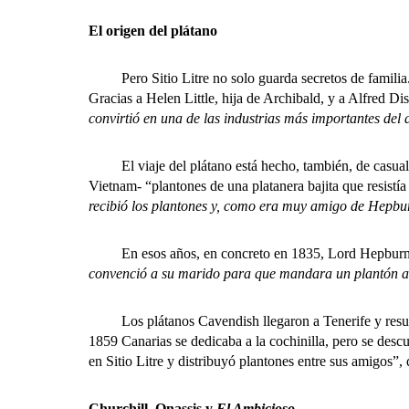
El origen del plátano
Pero Sitio Litre no solo guarda secretos de familia. 
Gracias a Helen Little, hija de Archibald, y a Alfred Dis
convirtió en una de las industrias más importantes del 
El viaje del plátano está hecho, también, de casualida
Vietnam- “plantones de una platanera bajita que resistí
recibió los plantones y, como era muy amigo de Hepbur
En esos años, en concreto en 1835, Lord Hepburn s
convenció a su marido para que mandara un plantón al 
Los plátanos Cavendish llegaron a Tenerife y resultaro
1859 Canarias se dedicaba a la cochinilla, pero se descu
en Sitio Litre y distribuyó plantones entre sus amigos”, 
Churchill, Onassis y
El Ambicioso