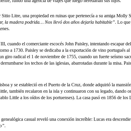
erife, fundó una agencia de viajes que luego heredarían sus hijos.
o Litre, una propiedad en ruinas que pertenecía a su amiga Molly 
nar, la madera podrida… Nos llevó dos años dejarla habitable”
. Lo que
genes.
, cuando el comerciante escocés John Paisley, intentando escapar del 
 torno a 1730. Paisley se dedicaba a la exportación de vino portugués al
n giro radical el 1 de noviembre de 1755, cuando un fuerte seísmo sacud
rrumbarse los techos de las iglesias, abarrotadas durante la misa. Paisle
a y se estableció en el Puerto de la Cruz, donde adquirió la mansión
ttle, también recalaron en la isla y continuaron con su legado, dando o
blo Little a los oídos de los portuenses). La casa pasó en 1856 de los L
alógica casual reveló una conexión increíble: Lucas era descendient
lo”
.