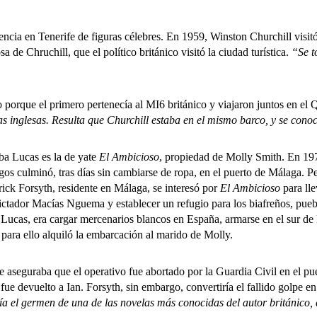
ia en Tenerife de figuras célebres. En 1959, Winston Churchill visitó l
e Chruchill, que el político británico visitó la ciudad turística.
“Se t
que el primero pertenecía al MI6 británico y viajaron juntos en el
as inglesas. Resulta que Churchill estaba en el mismo barco, y se conoc
a Lucas es la de yate
El Ambicioso
, propiedad de Molly Smith. En 19
gos culminó, tras días sin cambiarse de ropa, en el puerto de Málaga. P
rick Forsyth, residente en Málaga, se interesó por
El Ambicioso
para lle
ictador Macías Nguema y establecer un refugio para los biafreños, pueb
ba Lucas, era cargar mercenarios blancos en España, armarse en el sur d
para ello alquiló la embarcación al marido de Molly.
seguraba que el operativo fue abortado por la Guardia Civil en el puert
ue devuelto a Ian. Forsyth, sin embargo, convertiría el fallido golpe en
ía el germen de una de las novelas más conocidas del autor británico, 