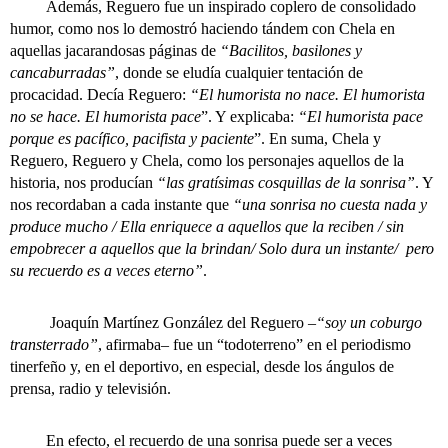
Además, Reguero fue un inspirado coplero de consolidado
humor, como nos lo demostró haciendo tándem con Chela en
aquellas jacarandosas páginas de
“Bacilitos, basilones y
cancaburradas”
, donde se eludía cualquier tentación de
procacidad. Decía Reguero:
“El humorista no nace. El humorista
no se hace. El humorista pace
”. Y explicaba:
“El humorista pace
porque es pacífico, pacifista y paciente
”. En suma, Chela y
Reguero, Reguero y Chela, como los personajes aquellos de la
historia, nos producían
“las gratísimas cosquillas de la sonrisa”
. Y
nos recordaban a cada instante que
“una sonrisa no cuesta nada y
produce mucho / Ella enriquece a aquellos que la reciben / sin
empobrecer a aquellos que la brindan/ Solo dura un instante/ pero
su recuerdo es a veces eterno”
.
Joaquín Martínez González del Reguero –
“soy un coburgo
transterrado”
, afirmaba– fue un “todoterreno” en el periodismo
tinerfeño y, en el deportivo, en especial, desde los ángulos de
prensa, radio y televisión.
En efecto, el recuerdo de una sonrisa puede ser a veces