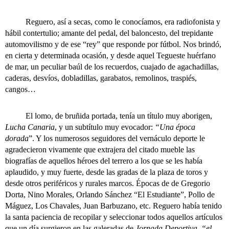
Reguero, así a secas, como le conocíamos, era radiofonista y
hábil contertulio; amante del pedal, del baloncesto, del trepidante
automovilismo y de ese “rey” que responde por fútbol. Nos brindó,
en cierta y determinada ocasión, y desde aquel Tegueste huérfano
de mar, un peculiar baúl de los recuerdos, cuajado de agachadillas,
caderas, desvíos, dobladillas, garabatos, remolinos, traspiés,
cangos…
El lomo, de bruñida portada, tenía un título muy aborigen,
Lucha Canaria
, y un subtítulo muy evocador:
“Una época
dorada
”. Y los numerosos seguidores del vernáculo deporte le
agradecieron vivamente que extrajera del citado mueble las
biografías de aquellos héroes del terrero a los que se les había
aplaudido, y muy fuerte, desde las gradas de la plaza de toros y
desde otros periféricos y rurales marcos. Épocas de de Gregorio
Dorta, Nino Morales, Orlando Sánchez “El Estudiante”, Pollo de
Máguez, Los Chavales, Juan Barbuzano, etc. Reguero había tenido
la santa paciencia de recopilar y seleccionar todos aquellos artículos
que un día surgieron en las galeradas de
Jornada Deportiva
,
“el