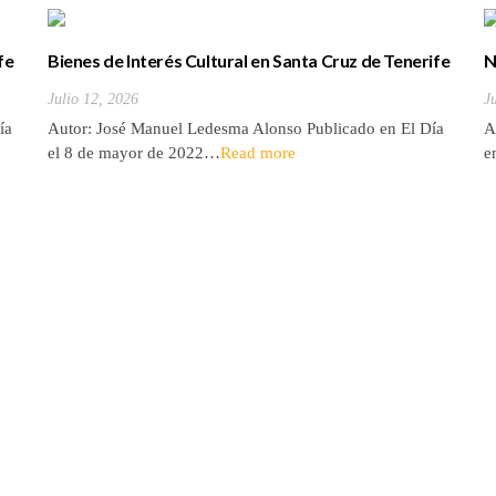
fe
Bienes de Interés Cultural en Santa Cruz de Tenerife
N
(18). Templo masónico
J
Julio 12, 2026
A
ía
Autor: José Manuel Ledesma Alonso Publicado en El Día
e
el 8 de mayor de 2022…
Read more