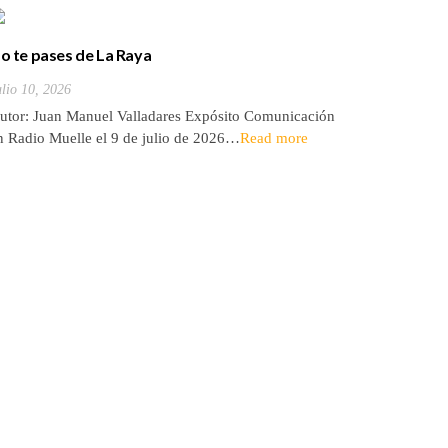
o te pases de La Raya
Bienes de
(17). Erm
ulio 10, 2026
Julio 5, 20
utor: Juan Manuel Valladares Expósito Comunicación
Autor: Jo
n Radio Muelle el 9 de julio de 2026…
Read more
el 15 de