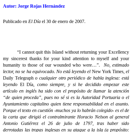
Autor: Jorge Rojas Hernández
Publicado en
El Día
el 30 de enero de 2007.
“I cannot quit this Island w
ithout returning your Excellency
my sincerest thanks for your kind attention to myself and your
humanity to those of our wounded who were…”.
No, estimado
lector, no se ha equivocado. No está leyendo el
New York Times
, el
Daily Telegraph
o cualquier otro periódico de habla inglesa: está
leyendo
El Día
, como siempre, y si he decidido empezar este
artículo en inglés ha sido con el propósito de llamar la atención
“de quien proceda”, pues no sé si es la Autoridad Portuaria o el
Ayuntamiento capitalino quien tiene responsabilidad en el asunto.
Porque el texto en cuestión -muchos ya lo habrán colegido- es el de
la carta que dirigió el contralmirante Horacio Nelson al general
Antonio Gutiérrez el 26 de julio de 1797, tras haber sido
derrotadas las tropas inglesas en su ataque a la isla (a propósito: