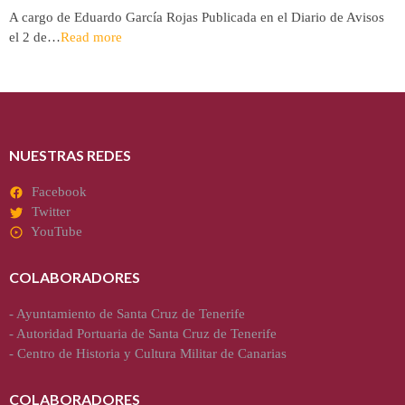
A cargo de Eduardo García Rojas Publicada en el Diario de Avisos
el 2 de…
Read more
NUESTRAS REDES
Facebook
Twitter
YouTube
COLABORADORES
-
Ayuntamiento de Santa Cruz de Tenerife
-
Autoridad Portuaria de Santa Cruz de Tenerife
-
Centro de Historia y Cultura Militar de Canarias
COLABORADORES