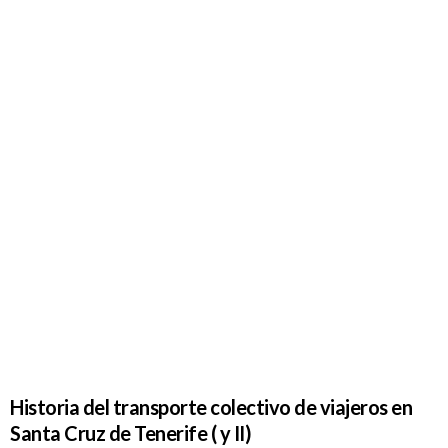
Historia del
transporte
colectivo
de viajeros
en Santa
Cruz de
Tenerife ( y
II)
Historia del transporte colectivo de viajeros en
Santa Cruz de Tenerife ( y II)