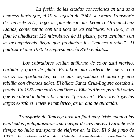
La fusión de las citadas concesiones en una sola
empresa haría que, el 19 de agosto de 1942, se creara Transporte
de Tenerife S.L., bajo la presidencia de Leoncio Oramas-Diaz
Llanos, comenzando con una flota de 20 vehículos. En 1960, a la
flota le añadieron 120 microbuses de 11 plazas, para terminar con
la incompetencia ilegal que producían los “coches piratas”. Al
finalizar el año 1970 la empresa poseía 350 vehículos.
Los cobradores vestían uniforme de color azul marino,
corbata y gorra de plato. Portaban una cartera de cuero, con
varios compartimentos, en la que depositaba el dinero y una
tablilla con diversos ticket. El billete Santa Cruz-Laguna costaba 1
peseta. En 1960 comenzó a emitirse el Billete-Abono para 50 viajes
que el cobrador taladraba con el “pica-pica”. Para los trayectos
largos existía el Billete Kilométrico, de un año de duración.
Transporte de Tenerife tuvo un final muy triste cuando los
empleados protagonizaron una huelga de tres meses. Durante este
tiempo no hubo transporte de viajeros en la Isla. El 6 de junio de
1977, la intervención del Estado formulando expediente de