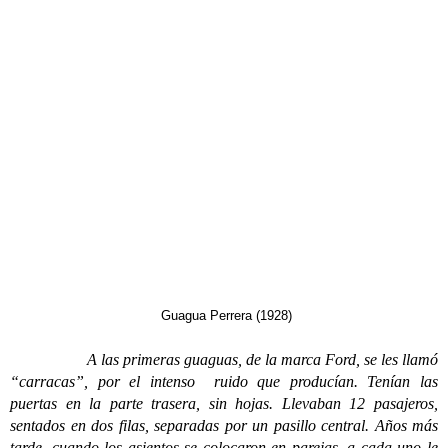
Guagua Perrera (1928)
A las primeras guaguas, de la marca Ford, se les llamó
“carracas”, por el intenso ruido que producían. Tenían las
puertas en la parte trasera, sin hojas. Llevaban 12 pasajeros,
sentados en dos filas, separadas por un pasillo central. Años más
tarde, cuando los asientos se colocaron en parejas, a cada uno le