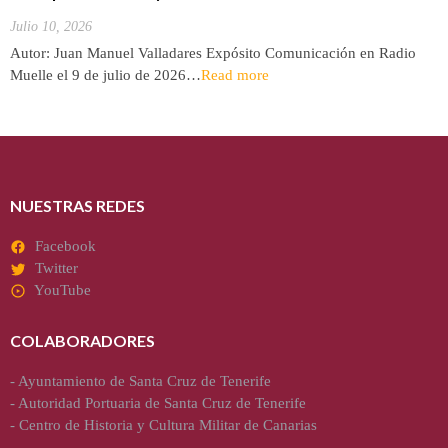
Julio 10, 2026
Autor: Juan Manuel Valladares Expósito Comunicación en Radio
Muelle el 9 de julio de 2026…
Read more
NUESTRAS REDES
Facebook
Twitter
YouTube
COLABORADORES
-
Ayuntamiento de Santa Cruz de Tenerife
-
Autoridad Portuaria de Santa Cruz de Tenerife
-
Centro de Historia y Cultura Militar de Canarias