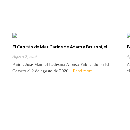
El Capitán de Mar Carlos de Adam y Brusoni, el
B
único tinerfeño que departió con Horacio Nelson.
(
Agosto 2, 2026
A
Autor: José Manuel Ledesma Alonso Publicado en El
A
Cotarro el 2 de agosto de 2026…
Read more
e