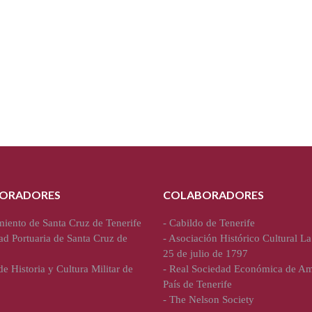
ORADORES
COLABORADORES
iento de Santa Cruz de Tenerife
-
Cabildo de Tenerife
ad Portuaria de Santa Cruz de
-
Asociación Histórico Cultural La
25 de julio de 1797
e Historia y Cultura Militar de
-
Real Sociedad Económica de Am
País de Tenerife
-
The Nelson Society