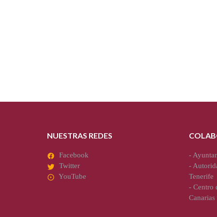
NUESTRAS REDES
COLAB
Facebook
-
Ayuntam
Twitter
-
Autorid
YouTube
Tenerife
-
Centro d
Canarias