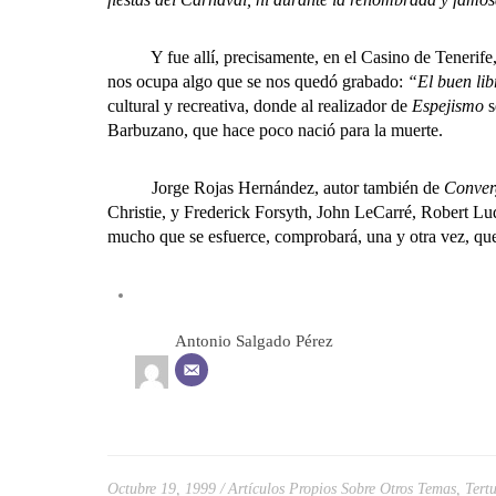
Y fue allí, precisamente, en el Casino de Tenerife, co
nos ocupa algo que se nos quedó grabado:
“El buen lib
cultural y recreativa, donde al realizador de
Espejismo
s
Barbuzano, que hace poco nació para la muerte.
Jorge Rojas Hernández, autor también de
Conver
Christie, y Frederick Forsyth, John LeCarré, Robert Lud
mucho que se esfuerce, comprobará, una y otra vez, que 
Antonio Salgado Pérez
Octubre 19, 1999
Artículos Propios Sobre Otros Temas
,
Tert