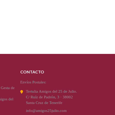
CONTACTO
Envíos Postales:
 Gesta de
Tertulia Amigos del 25 de Julio.
C/ Ruíz de Padrón, 3 · 38002
igos del
Santa Cruz de Tenerife
info@amigos25julio.com