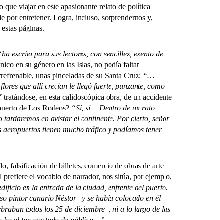
do que viajar en este apasionante relato de política
e por entretener. Logra, incluso, sorprendernos y,
 estas páginas.
“ha escrito para sus lectores, con sencillez, exento de
único en su género en las Islas, no podía faltar
rrefrenable, unas pinceladas de su Santa Cruz:
“…
lores que allí crecían le llegó fuerte, punzante, como
Y tratándose, en esta calidoscópica obra, de un accidente
ropuerto de Los Rodeos?
“Sí, sí… Dentro de un rato
tardaremos en avistar el continente. Por cierto, señor
us aeropuertos tienen mucho tráfico y podíamos tener
 falsificación de billetes, comercio de obras de arte
prefiere el vocablo de narrador, nos sitúa, por ejemplo,
ficio en la entrada de la ciudad, enfrente del puerto.
oso pintor canario Néstor– y se había colocado en él
lebraban todos los 25 de diciembre–, ni a lo largo de las
 local tan atestado de público…”.