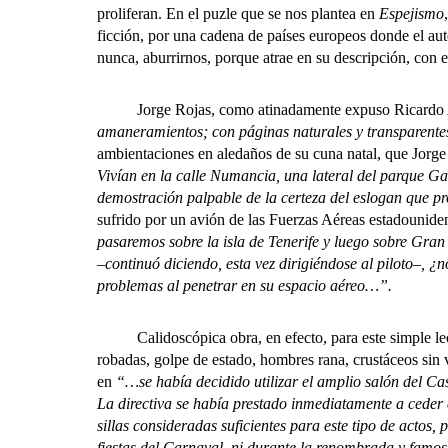
proliferan. En el puzle que se nos plantea en
Espejismo
ficción, por una cadena de países europeos donde el aut
nunca, aburrirnos, porque atrae en su descripción, con 
Jorge Rojas, como atinadamente expuso Ricardo Aciró
amaneramientos; con páginas naturales y transparente
ambientaciones en aledaños de su cuna natal, que Jorge 
Vivían en la calle Numancia, una lateral del parque Gar
demostración palpable de la certeza del eslogan que p
sufrido por un avión de las Fuerzas Aéreas estadouniden
pasaremos sobre la isla de Tenerife y luego sobre Gran
–continuó diciendo, esta vez dirigiéndose al piloto–, ¿
problemas al penetrar en su espacio aéreo…”.
Calidoscópica obra, en efecto, para este simple lector,
robadas, golpe de estado, hombres rana, crustáceos sin 
en
“…se había decidido utilizar el amplio salón del Cas
La directiva se había prestado inmediatamente a ceder 
sillas consideradas suficientes para este tipo de actos,
fiestas del Carnaval, ni durante la renombrada y famo