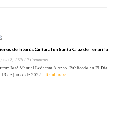
ienes de Interés Cultural en Santa Cruz de Tenerife
La batall
20) Hacienda de Las Palmas de Anaga
y que Lo
gosto 2, 2026
0 Comments
Julio 27, 2
utor: José Manuel Ledesma Alonso Publicado en El Día
Autora: El
l 19 de junio de 2022…
Read more
de 2026* 