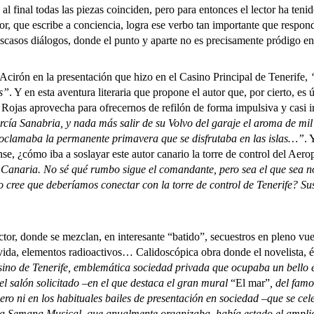
, al final todas las piezas coinciden, pero para entonces el lector ha teni
or, que escribe a conciencia, logra ese verbo tan importante que respond
escasos diálogos, donde el punto y aparte no es precisamente pródigo en
n en la presentación que hizo en el Casino Principal de Tenerife,
s”
. Y en esta aventura literaria que propone el autor que, por cierto, es 
Rojas aprovecha para ofrecernos de refilón de forma impulsiva y casi i
cía Sanabria, y nada más salir de su Volvo del garaje el aroma de mil f
roclamaba la permanente primavera que se disfrutaba en las islas…”
. 
se, ¿cómo iba a soslayar este autor canario la torre de control del Ae
 Canaria. No sé qué rumbo sigue el comandante, pero sea el que sea no 
no cree que deberíamos conectar con la torre de control de Tenerife? S
 donde se mezclan, en interesante “batido”, secuestros en pleno vuelo,
vida, elementos radioactivos… Calidoscópica obra donde el novelista, él 
ino de Tenerife, emblemática sociedad privada que ocupaba un bello edi
el salón solicitado –en el que destaca el gran mural
“El mar”
, del fam
 pero ni en los habituales bailes de presentación en sociedad –que se ce
sa Semana Musical, que anualmente organizaba, había estado el amplio