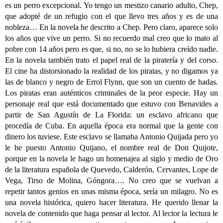
es un perro excepcional. Yo tengo un mestizo canario adulto, Chep,
que adopté de un refugio con el que llevo tres años y es de una
nobleza… En la novela he descrito a Chep. Pero claro, aparece solo
los años que vive un perro. Si no recuerdo mal creo que lo mato al
pobre con 14 años pero es que, si no, no se lo hubiera creído nadie.
En la novela también trato el papel real de la piratería y del corso.
El cine ha distorsionado la realidad de los piratas, y no digamos ya
las de blanco y negro de Errol Flynn, que son un cuento de hadas.
Los piratas eran auténticos criminales de la peor especie. Hay un
personaje real que está documentado que estuvo con Benavides a
partir de San Agustín de La Florida: un esclavo africano que
procedía de Cuba. En aquella época era normal que la gente con
dinero los tuviese. Este esclavo se llamaba Antonio Quijada pero yo
le he puesto Antonio Quijano, el nombre real de Don Quijote,
porque en la novela le hago un homenajea al siglo y medio de Oro
de la literatura española de Quevedo, Calderón, Cervantes, Lope de
Vega, Tirso de Molina, Góngora…. No creo que se vuelvan a
repetir tantos genios en unas misma época, sería un milagro. No es
una novela histórica, quiero hacer literatura. He querido llenar la
novela de contenido que haga pensar al lector. Al lector la lectura le