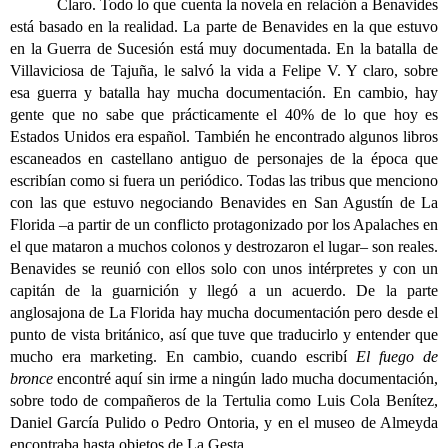
Claro. Todo lo que cuenta la novela en relación a Benavides
está basado en la realidad. La parte de Benavides en la que estuvo
en la Guerra de Sucesión está muy documentada. En la batalla de
Villaviciosa de Tajuña, le salvó la vida a Felipe V. Y claro, sobre
esa guerra y batalla hay mucha documentación. En cambio, hay
gente que no sabe que prácticamente el 40% de lo que hoy es
Estados Unidos era español. También he encontrado algunos libros
escaneados en castellano antiguo de personajes de la época que
escribían como si fuera un periódico. Todas las tribus que menciono
con las que estuvo negociando Benavides en San Agustín de La
Florida –a partir de un conflicto protagonizado por los Apalaches en
el que mataron a muchos colonos y destrozaron el lugar– son reales.
Benavides se reunió con ellos solo con unos intérpretes y con un
capitán de la guarnición y llegó a un acuerdo. De la parte
anglosajona de La Florida hay mucha documentación pero desde el
punto de vista británico, así que tuve que traducirlo y entender que
mucho era marketing. En cambio, cuando escribí
El fuego de
bronce
encontré aquí sin irme a ningún lado mucha documentación,
sobre todo de compañeros de la Tertulia como Luis Cola Benítez,
Daniel García Pulido o Pedro Ontoria, y en el museo de Almeyda
encontraba hasta objetos de La Gesta.