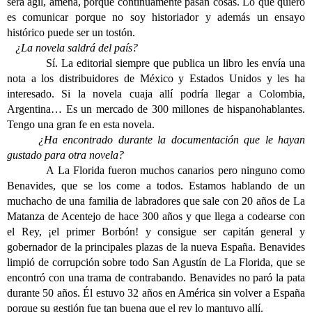
será ágil, amena, porque continuamente pasan cosas. Lo que quiero
es comunicar porque no soy historiador y además un ensayo
histórico puede ser un tostón.
¿La novela saldrá del país?
Sí. La editorial siempre que publica un libro les envía una
nota a los distribuidores de México y Estados Unidos y les ha
interesado. Si la novela cuaja allí podría llegar a Colombia,
Argentina… Es un mercado de 300 millones de hispanohablantes.
Tengo una gran fe en esta novela.
¿Ha encontrado durante la documentación que le hayan
gustado para otra novela?
A La Florida fueron muchos canarios pero ninguno como
Benavides, que se los come a todos. Estamos hablando de un
muchacho de una familia de labradores que sale con 20 años de La
Matanza de Acentejo de hace 300 años y que llega a codearse con
el Rey, ¡el primer Borbón! y consigue ser capitán general y
gobernador de la principales plazas de la nueva España. Benavides
limpió de corrupción sobre todo San Agustín de La Florida, que se
encontró con una trama de contrabando. Benavides no paró la pata
durante 50 años. Él estuvo 32 años en América sin volver a España
porque su gestión fue tan buena que el rey lo mantuvo allí.