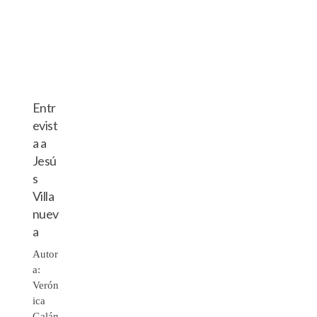
Entr
evist
a a
Jesú
s
Villa
nuev
a
Autor
a:
Verón
ica
Galán