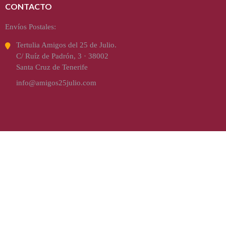
CONTACTO
Envíos Postales:
Tertulia Amigos del 25 de Julio.
C/ Ruíz de Padrón, 3 · 38002
Santa Cruz de Tenerife
info@amigos25julio.com