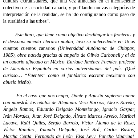
culturas extrainsulares, que una vez afincadas en el inconsciente
colectivo de la sociedad canaria, y perfilando nuevas categorías de
interpretación de la realidad, se ha ido configurando como paso de
la ruralidad a las urbes”
.
Este libro, que tiene como objetivo desdibujar las fronteras y
el desconocimiento literario mutuo, tuvo su antecedente en
Unos
cuantos cuentos canarios
(Universidad Autónoma de Chiapas,
1985), obra nacida gracias al empeño de Olivia Carbonell y al de
un canario afincado en México, Enrique Jiménez Fuentes, profesor
de Literatura Española en varias universidades del país. (Qué
curioso… “Fuentes” como el fantástico escritor mexicano con
abuelo isleño).
En el caso que nos ocupa, Dante y Agustín supieron aunar
con maestría los relatos de Alejandro Vera Barrios, Alexis Ravelo,
Ángela Ramos, Eduardo Delgado Montelongo, Ignacio Gaspar,
Iván Morales, Juan José Delgado, Álvaro Marcos Arvelo, Maribel
Lacave, Raúl Quiles, Sergio Barreto, Víctor Álamo de la Rosa,
Víctor Ramírez, Yolanda Delgado, José Brú, Carlos Bustos,
Martha Cerda, Fernando de León, Elsa Levy, Pancho Madrigal,