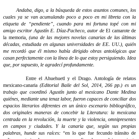
Andaba, digo, a la búsqueda de estos asuntos comunes, los
cuales ya se van acumulando poco a poco en mi libreta con la
etiqueta de “pendiente”, cuando para mi fortuna topé con mi
amigo escritor Agustín E. Díaz-Pacheco, autor de
El camarote de
la memoria
, (una de las mejores novelas canarias de las últimas
décadas, estudiada en algunas universidades de EE. UU.), quién
me recordó que él mismo había dirigido obras antológicas que
casan perfectamente con la línea de lo que estoy persiguiendo. Idea
que, por supuesto, le agradecí profundamente.
Entre el Ahuehuetl y el Drago. Antología de relatos
mexicano-canaria
(Editorial Baile del Sol, 2014, 266 pp.) es un
trabajo que coordinó Agustín junto al mexicano Dante Medina
quiénes, mediante una tenaz labor, fueron capaces de conciliar dos
espacios literarios diferentes en un único escenario bibliográfico,
dos originales maneras de concebir la Literatura: la mexicana
centrada en la revolución, la muerte y la violencia, omnipresentes
en campos y ciudades. Y la canaria que, según sus propias
palabras, hunde sus raíces:
“en lo que fue fecundo tránsito de