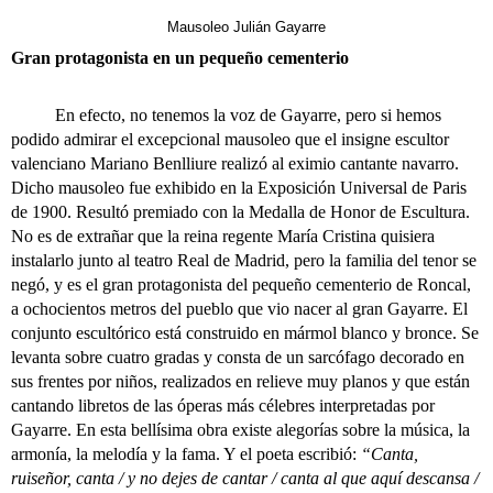
Mausoleo Julián Gayarre
Gran protagonista en un pequeño cementerio
En efecto, no tenemos la voz de Gayarre, pero si hemos
podido admirar el excepcional mausoleo que el insigne escultor
valenciano Mariano Benlliure realizó al eximio cantante navarro.
Dicho mausoleo fue exhibido en la Exposición Universal de Paris
de 1900. Resultó premiado con la Medalla de Honor de Escultura.
No es de extrañar que la reina regente María Cristina quisiera
instalarlo junto al teatro Real de Madrid, pero la familia del tenor se
negó, y es el gran protagonista del pequeño cementerio de Roncal,
a ochocientos metros del pueblo que vio nacer al gran Gayarre. El
conjunto escultórico está construido en mármol blanco y bronce. Se
levanta sobre cuatro gradas y consta de un sarcófago decorado en
sus frentes por niños, realizados en relieve muy planos y que están
cantando libretos de las óperas más célebres interpretadas por
Gayarre. En esta bellísima obra existe alegorías sobre la música, la
armonía, la melodía y la fama. Y el poeta escribió:
“Canta,
ruiseñor, canta / y no dejes de cantar / canta al que aquí descansa /