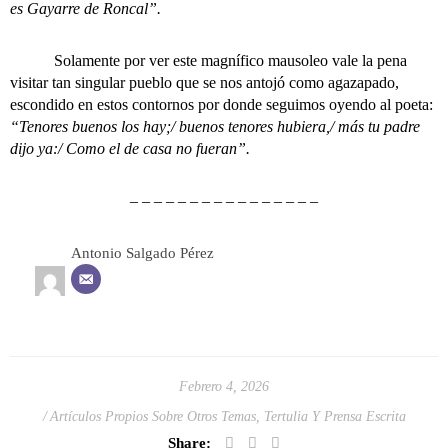
es Gayarre de Roncal”.
Solamente por ver este magnífico mausoleo vale la pena
visitar tan singular pueblo que se nos antojó como agazapado,
escondido en estos contornos por donde seguimos oyendo al poeta:
“Tenores buenos los hay;/ buenos tenores hubiera,/ más tu padre
dijo ya:/ Como el de casa no fueran”.
– – – – – – – – – – – – – – – –
Antonio Salgado Pérez
Febrero 4, 2026
Artículos Propios Sobre Otros Temas
,
Tertulia Y Prensa Escrita
Share: