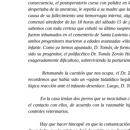
consecuencia, el postoperatorio cursa con palidez en 
despertaba de la anestesia, le repetía a su madre que la
causa de su fallecimiento una hemorragia interna, alg
comenzó alrededor de las 18 horas del sábado 15 de ju
sabemos con toda certeza que exhaló su último suspiro
fueron inhumados en el cementerio de Santa Lastenia d
ambos progenitores murieron a edades avanzadas -ella a
infante. Como ya hemos apuntado, D. Tomás, de formaci
sido su progenitor, el polifacético Dr. Tomás Zerolo H
exageradamente dificultoso, sobreviviendo la parturient
Retomando la cuestión que nos ocupa, el Dr. Zerolo 
recordemos que había sido un
«quiste hidatídico hepá
lógica reacción ante el infausto desenlace. Luego, D. 
En la casa tenían dos perros que se mezclaban con o
el contacto con ellos, de acuerdo con la razonable h
controles veterinarios.
Hay que hacer hincapié en que la comunicación habla