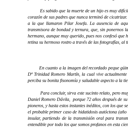
Es sabido que la muerte de un hijo es muy difícil de
corazón de sus padres que nunca terminó de cicatrizar.
a la que llamaron Pilar Josefa. La ausencia de aque
transmisora de bondad y ternura, que, sin ponernos la
hermano, aunque muy querido, pues nos confesó que ha 
retina su hermoso rostro a través de las fotografías, 
En cuanto a la imagen del recordado peque güimarero,
Dª Trinidad Romero Martín, la cual vive actualmente
perciba su bonita fisonomía y saludable aspecto a la ti
Para concluir, sirva este sucinto relato, pero muy ex
Daniel Romero Dávila, porque 72 años después de su l
pioneros, y hasta estos instantes inéditos, con los que s
el probable primer caso de hidatidosis autóctona (año 
insular, partiendo de la transmisión oral para trans
entendible por todo los que somos profanos en esta cie