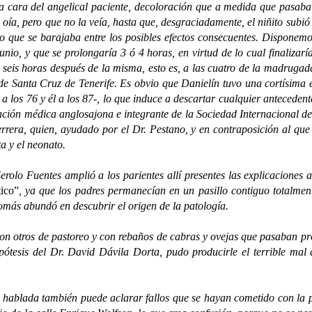
la cara del angelical paciente, decoloración que a medida que pasaba 
 oía, pero que no la veía, hasta que, desgraciadamente, el niñito subió 
o que se barajaba entre los posibles efectos consecuentes. Disponemo
nio, y que se prolongaría 3 ó 4 horas, en virtud de lo cual finaliza
 seis horas después de la misma, esto es, a las cuatro de la madrugad
e Santa Cruz de Tenerife. Es obvio que Danielín tuvo una cortísima 
 los 76 y él a los 87-, lo que induce a descartar cualquier antecedente
ón médica anglosajona e integrante de la Sociedad Internacional de C
errera, quien, ayudado por el Dr. Pestano, y en contraposición al que
a y el neonato.
Fuentes amplió a los parientes allí presentes las explicaciones ac
tico”
, ya que los padres permanecían en un pasillo contiguo totalmen
Tomás abundó en descubrir el origen de la patología.
tros de pastoreo y con rebaños de cabras y ovejas que pasaban próxi
ipótesis del Dr. David Dávila Dorta, pudo producirle el terrible mal
da también puede aclarar fallos que se hayan cometido con la plum