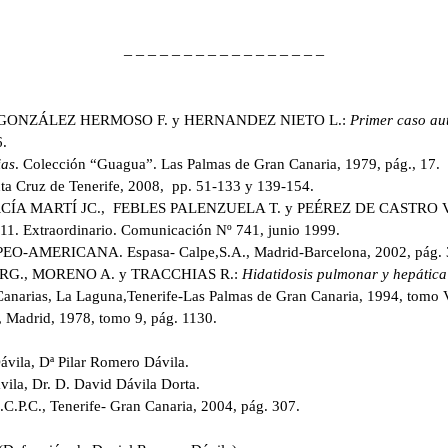
– – – – – – – – – – – – – – – – –
 GONZÁLEZ HERMOSO F. y HERNANDEZ NIETO L.:
Primer caso aut
6.
ias
. Colección “Guagua”. Las Palmas de Gran Canaria, 1979, pág., 17.
nta Cruz de Tenerife, 2008, pp. 51-133 y 139-154.
ÍA MARTÍ JC., FEBLES PALENZUELA T. y PEÉREZ DE CASTRO V
 11. Extraordinario. Comunicación Nº 741, junio 1999.
MERICANA. Espasa- Calpe,S.A., Madrid-Barcelona, 2002, pág. 
 RG., MORENO A. y TRACCHIAS R.:
Hidatidosis pulmonar y hepática
as, La Laguna,Tenerife-Las Palmas de Gran Canaria, 1994, tomo VI
drid, 1978, tomo 9, pág. 1130.
vila, Dª Pilar Romero Dávila.
ila, Dr. D. David Dávila Dorta.
C.C.P.C., Tenerife- Gran Canaria, 2004, pág. 307.