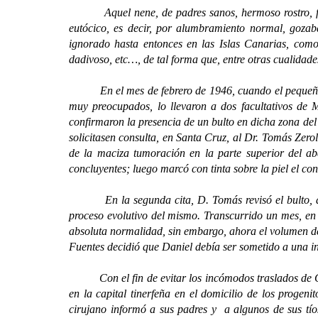
Aquel nene, de padres sanos, hermoso rostro, fuerte
eutócico, es decir, por alumbramiento normal, gozab
ignorado hasta entonces en las Islas Canarias, como
dadivoso, etc…, de tal forma que, entre otras cualidad
En el mes de febrero de 1946, cuando el pequeño con
muy preocupados, lo llevaron a dos facultativos de 
confirmaron la presencia de un bulto en dicha zona del
solicitasen consulta, en Santa Cruz, al Dr. Tomás Zero
de la maciza tumoración en la parte superior del abd
concluyentes; luego marcó con tinta sobre la piel el c
En la segunda cita, D. Tomás revisó el bulto, afi
proceso evolutivo del mismo. Transcurrido un mes, en
absoluta normalidad, sin embargo, ahora el volumen de 
Fuentes decidió que Daniel debía ser sometido a una int
Con el fin de evitar los incómodos traslados de Güím
en la capital tinerfeña en el domicilio de los proge
cirujano informó a sus padres y a algunos de sus tí