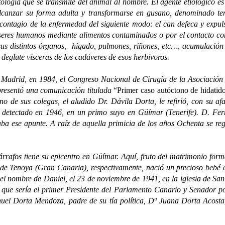
gía que se transmite del animal al hombre. El agente etiológico es 
alcanzar su forma adulta y transformarse en gusano, denominado ten
 contagio de la enfermedad del siguiente modo: el can defeca y expul
seres humanos mediante alimentos contaminados o por el contacto con
sus distintos órganos, hígado, pulmones, riñones, etc…, acumulación l
eglute vísceras de los cadáveres de esos herbívoros.
drid, en 1984, el Congreso Nacional de Cirugía de la Asociación Es
resentó una comunicación titulada
“Primer caso autóctono de hidatido
no de sus colegas, el aludido Dr. Dávila Dorta, le refirió, con su af
a detectado en 1946, en un primo suyo en Güímar (Tenerife). D. Fe
aba ese apunte. A raíz de aquella primicia de los años Ochenta se reg
rafos tiene su epicentro en Güímar. Aquí, fruto del matrimonio for
de Tenoya (Gran Canaria), respectivamente, nació un precioso bebé 
el nombre de Daniel, el 23 de noviembre de 1941, en la iglesia de Sa
el que sería el primer Presidente del Parlamento Canario y Senador 
el Dorta Mendoza, padre de su tía política, Dª Juana Dorta Acosta