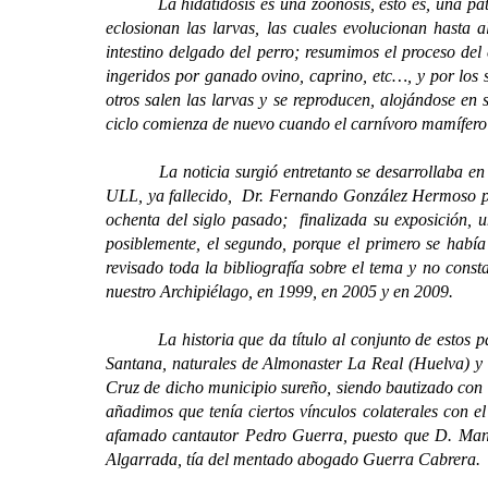
La hidatidosis es una zoonosis, esto es, una patolo
eclosionan las larvas, las cuales evolucionan hasta 
intestino delgado del perro; resumimos el proceso del
ingeridos por ganado ovino, caprino, etc…, y por los 
otros salen las larvas y se reproducen, alojándose en 
ciclo comienza de nuevo cuando el carnívoro mamífero d
La noticia surgió entretanto se desarrollaba en Ma
ULL, ya fallecido, Dr. Fernando González Hermoso p
ochenta del siglo pasado; finalizada su exposición, u
posiblemente, el segundo, porque el primero se habí
revisado toda la bibliografía sobre el tema y no const
nuestro Archipiélago, en 1999, en 2005 y en 2009.
La historia que da título al conjunto de estos pár
Santana, naturales de Almonaster La Real (Huelva) y 
Cruz de dicho municipio sureño, siendo bautizado con 
añadimos que tenía ciertos vínculos colaterales con 
afamado cantautor Pedro Guerra, puesto que D. Manu
Algarrada, tía del mentado abogado Guerra Cabrera.