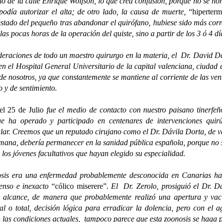
ilio de la calle Enrique Wolfson, lo que crea confusión, porque no se no
odía autorizar el alta; de otro lado, la causa de muerte,
“hiperterm
estado del pequeño tras abandonar el quirófano, hubiese sido más corre
las pocas horas de la operación del quiste, sino a partir de los 3 ó 4 d
ciones de todo un maestro quirurgo en la materia, el Dr. David Dáv
 en el Hospital General Universitario de la capital valenciana, ciudad 
de nosotros, ya que constantemente se mantiene al corriente de las ven
 y de sentimiento.
el 25 de Julio
fue el medio de contacto con nuestro paisano tinerfeñ
e ha operado y participado en centenares de intervenciones quirú
sular. Creemos que un reputado cirujano como el Dr. Dávila Dorta, de v
mana, debería permanecer en la sanidad pública española, porque no sól
los jóvenes facultativos que hayan elegido su especialidad.
era una enfermedad probablemente desconocida en Canarias hasta 
tenso e inexacto
“cólico miserere”
. El Dr. Zerolo, prosiguió el Dr. 
su alcance, de manera que probablemente realizó una apertura y vaci
ial o total, decisión lógica para erradicar la dolencia, pero con e
 las condiciones actuales, tampoco parece que esta zoonosis se haga pa