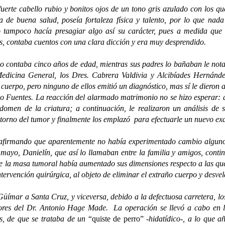
 cabello rubio y bonitos ojos de un tono gris azulado con los que 
a de buena salud, poseía fortaleza física y talento, por lo que nad
 tampoco hacía presagiar algo así su carácter, pues a medida que i
es, contaba cuentos con una clara dicción y era muy desprendido.
taba cinco años de edad, mientras sus padres lo bañaban le notaron 
Medicina General, los Dres. Cabrera Valdivia y Alcibíades Hernánde
 cuerpo, pero ninguno de ellos emitió un diagnóstico, mas sí le dieron 
lo Fuentes. La reacción del alarmado matrimonio no se hizo esperar: a l
omen de la criatura; a continuación, le realizaron un análisis de s
ontorno del tumor y finalmente los emplazó para efectuarle un nuevo ex
rmando que aparentemente no había experimentado cambio alguno en
 mayo, Danielín, que así lo llamaban entre la familia y amigos, cont
la masa tumoral había aumentado sus dimensiones respecto a las que m
ervención quirúrgica, al objeto de eliminar el extraño cuerpo y desvel
ar a Santa Cruz, y viceversa, debido a la defectuosa carretera, los
nitores del Dr. Antonio Hage Made. La operación se llevó a cabo en 
os, de que se trataba de un
“quiste de perro”
-hidatídico-, a lo que a