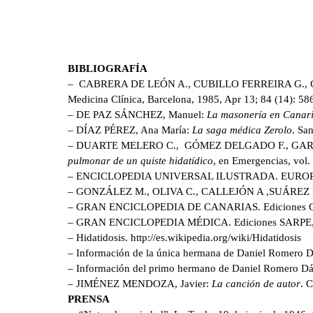
BIBLIOGRAFÍA
– CABRERA DE LEÓN A., CUBILLO FERREIRA G.,
Medicina Clínica, Barcelona, 1985, Apr 13; 84 (14): 58
– DE PAZ SÁNCHEZ, Manuel:
La masonería en Canar
– DÍAZ PÉREZ, Ana María:
La saga médica Zerolo
. Sa
– DUARTE MELERO C., GÓMEZ DELGADO F., GARC
pulmonar de un quiste hidatídico
, en Emergencias, vol.
– ENCICLOPEDIA UNIVERSAL ILUSTRADA. EUROPEO-A
– GONZÁLEZ M., OLIVA C., CALLEJÓN A ,SUÁREZ
– GRAN ENCICLOPEDIA DE CANARIAS. Ediciones Canari
– GRAN ENCICLOPEDIA MÉDICA. Ediciones SARPE, Ma
– Hidatidosis.
http://es.wikipedia.org/wiki/Hidatidosis
– Información de la única hermana de Daniel Romero Dá
– Información del primo hermano de Daniel Romero Dáv
– JIMÉNEZ MENDOZA, Javier:
La canción de autor
. 
PRENSA