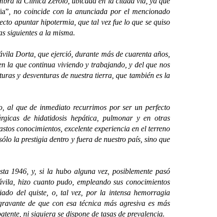
mbra la Clínica Zerolo, ubicada en la citada vía, ya que
ia”
, no coincide con la anunciada por el mencionado
cto apuntar hipotermia, que tal vez fue lo que se quiso
ías siguientes a la misma.
ila Dorta, que ejerció, durante más de cuarenta años,
en la que continua viviendo y trabajando, y del que nos
turas y desventuras de nuestra tierra, que también es la
o, al que de inmediato recurrimos por ser un perfecto
rgicas de hidatidosis hepática, pulmonar y en otras
astos conocimientos, excelente experiencia en el terreno
o la prestigia dentro y fuera de nuestro país, sino que
1946, y, si la hubo alguna vez, posiblemente pasó
Dávila, hizo cuanto pudo, empleando sus conocimientos
ado del quiste, o, tal vez, por la intensa hemorragia
l agravante de que con esa técnica más agresiva es más
tente, ni siquiera se dispone de tasas de prevalencia.