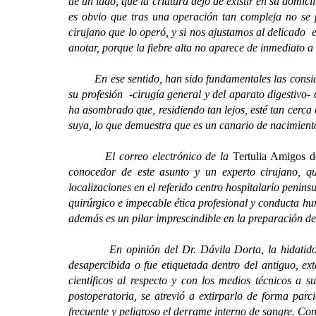
de un lado, que la criatura dejó de existir en su domic
es obvio que tras una operación tan compleja no se p
cirujano que lo operó, y si nos ajustamos al delicado 
anotar, porque la fiebre alta no aparece de inmediato a 
En ese sentido, han sido fundamentales las considera
su profesión -cirugía general y del aparato digestivo-
ha asombrado que, residiendo tan lejos, esté tan cerca 
suya, lo que demuestra que es un canario de nacimiento
El correo electrónico de la
Tertulia Amigos d
conocedor de este asunto y un experto cirujano, qu
localizaciones en el referido centro hospitalario penin
quirúrgico e impecable ética profesional y conducta hu
además es un pilar imprescindible en la preparación de 
En opinión del Dr. Dávila Dorta, la hidatidosis 
desapercibida o fue etiquetada dentro del antiguo, ex
científicos al respecto y con los medios técnicos a 
postoperatoria, se atrevió a extirparlo de forma parc
frecuente y peligroso el derrame interno de sangre. Con