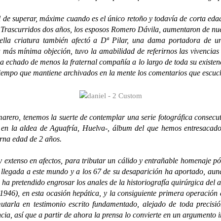
 superar, máxime cuando es el único retoño y todavía de corta edad, 
 Trascurridos dos años, los esposos Romero Dávila, aumentaron de nuev
lla criatura también afectó a Dª Pilar, una dama portadora de una
 más mínima objeción, tuvo la amabilidad de referirnos las vivencias 
echado de menos la fraternal compañía a lo largo de toda su existenci
al tiempo que mantiene archivados en la mente los comentarios que esc
 tenemos la suerte de contemplar una serie fotográfica consecutiva
 en la aldea de Aguafría, Huelva-, álbum del que hemos entresacado
erna edad de 2 años.
tenso en afectos, para tributar un cálido y entrañable homenaje póstu
legada a este mundo y a los 67 de su desaparición ha aportado, aunqu
e ha pretendido engrosar los anales de la historiografía quirúrgica del 
1946), en esta ocasión hepática, y la consiguiente primera operación d
mutarla en testimonio escrito fundamentado, alejado de toda precisi
ncia, así que a partir de ahora la prensa lo convierte en un argumento