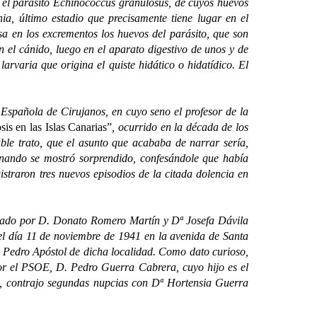
el parásito Echinococcus granulosus, de cuyos huevos
ia, último estadio que precisamente tiene lugar en el
sa en los excrementos los huevos del parásito, que son
 el cánido, luego en el aparato digestivo de unos y de
arvaria que origina el quiste hidático o hidatídico. El
pañola de Cirujanos, en cuyo seno el profesor de la
sis en las Islas Canarias”
, ocurrido en la década de los
able trato, que el asunto que acababa de narrar sería,
rnando se mostró sorprendido, confesándole que había
istraron tres nuevos episodios de la citada dolencia en
mado por D. Donato Romero Martín y Dª Josefa Dávila
el día 11 de noviembre de 1941 en la avenida de Santa
n Pedro Apóstol de dicha localidad. Como dato curioso,
por el PSOE, D. Pedro Guerra Cabrera, cuyo hijo es el
, contrajo segundas nupcias con Dª Hortensia Guerra