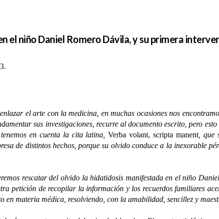
en el niño Daniel Romero Dávila, y su primera interve
3.
lazar el arte con la medicina, en muchas ocasiones nos encontramos c
ndamentar sus investigaciones, recurre al documento escrito, pero esto n
i tenemos en cuenta la cita latina,
Verba volant, scripta manent
, que 
sa de distintos hechos, porque su olvido conduce a la inexorable pér
os rescatar del olvido la hidatidosis manifestada en el niño Danie
tra petición de recopilar la información y los recuerdos familiares ac
o en materia médica, resolviendo, con la amabilidad, sencillez y maest