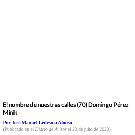
El nombre
de nuestras
calles (70)
Domingo
Pérez
Minik
El nombre de nuestras calles (70) Domingo Pérez
Minik
Por José Manuel Ledesma Alonso
(Publicado en el
Diario de Avisos
el 23 de julio de 2023).