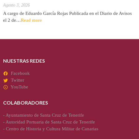
Agosto 3, 2026
A cargo de Eduardo García Rojas Publicada en el Diario de Avisos
el 2 de…
Read more
NUESTRAS REDES
Facebook
Twitter
YouTube
COLABORADORES
-
Ayuntamiento de Santa Cruz de Tenerife
-
Autoridad Portuaria de Santa Cruz de Tenerife
-
Centro de Historia y Cultura Militar de Canarias