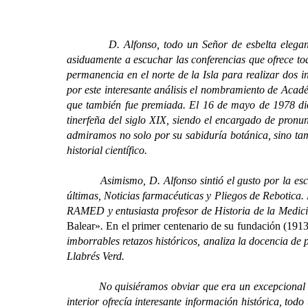
D. Alfonso, todo un Señor de esbelta elegancia, l
asiduamente a escuchar las conferencias que ofrece to
permanencia en el norte de la Isla para realizar dos 
por este interesante análisis el nombramiento de Acad
que también fue premiada. El 16 de mayo de 1978 dio
tinerfeña del siglo XIX, siendo el encargado de pronun
admiramos no solo por su sabiduría botánica, sino tamb
historial científico.
Asimismo, D. Alfonso sintió el gusto por la escritur
últimas, Noticias farmacéuticas y Pliegos de Rebotica
RAMED y entusiasta profesor de Historia de la Medici
Balear»
.
En el primer centenario de su fundación (191
imborrables retazos históricos, analiza la docencia de
Llabrés Verd.
No quisiéramos obviar que era un excepcional remite
interior ofrecía interesante información histórica, to