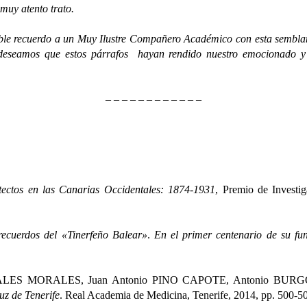
 muy atento trato.
recuerdo a un Muy Ilustre Compañero Académico con esta semblanza
e deseamos que estos párrafos hayan rendido nuestro emocionado y
– – – – – – – – – – – –
itectos en las Canarias Occidentales: 1874-1931
, Premio de Investi
recuerdos del «Tinerfeño Balear»
.
En el primer centenario de su fu
RALES MORALES, Juan Antonio PINO CAPOTE, Antonio BUR
uz de Tenerife
. Real Academia de Medicina, Tenerife, 2014, pp. 500-5