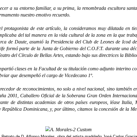
a su entorno familiar, a su prima, la renombrada escultora santa
Firmamento nuestro emotivo recuerdo.
rotagonista de este artículo, la consideramos muy dilatada en tie
licaba del tal manera en la vida cultural de la zona en la que traba
arca de Daute, asumió la Presidencia del Club de Leones de Icod de 
fe formó parte de la Junta de Gobierno del C.O.F.T. durante una déca
eatro del Círculo de Bellas Artes, estando bajo sus directrices la Bibli
tió clases en la Facultad de su titulación como adjunto interino co
bviar que desempeñó el cargo de Vicedecano 1º.
r de reconocimientos, no solo a nivel nacional, sino también en e
a 2001, Caballero Oficial de la Soberana Gran Orden Internacional 
nte de distintas academias de otros países europeos, léase Italia,
 República Dominicana, y, por último, citamos la concesión de la M
Retrato de D. Alfonso Morales, obra del artista madrileño José Carlos Gracia