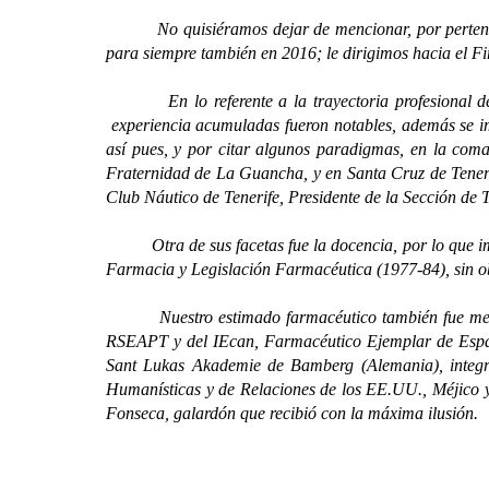
No quisiéramos dejar de mencionar, por pertenecer 
para siempre también en 2016; le dirigimos hacia el 
En lo referente a la trayectoria profesional del p
experiencia acumuladas fueron notables, además se imp
así pues, y por citar algunos paradigmas, en la com
Fraternidad de La Guancha, y en Santa Cruz de Teneri
Club Náutico de Tenerife, Presidente de la Sección de T
Otra de sus facetas fue la docencia, por lo que impar
Farmacia y Legislación Farmacéutica (1977-84), sin o
Nuestro estimado farmacéutico también fue merecedo
RSEAPT y del IEcan, Farmacéutico Ejemplar de Españ
Sant Lukas Akademie de Bamberg (Alemania), integra
Humanísticas y de Relaciones de los EE.UU., Méjico y
Fonseca, galardón que recibió con la máxima ilusión.