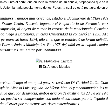
ales junto al cartel que anuncia la fábrica de su abuelo, propaganda que se 
de Julio,
llamada popularmente de los Patos, la cual se está restaurando en
iliares y amigos más cercanos, estudió el Bachillerato del Plan 1939
 Primer Centro Docente lagunero el Preparatorio de Farmacia en 
ompostela, al objeto de cursar la carrera de la mencionada Ciencia 
do luego a Barcelona, en cuya Universidad la concluyó en 1958. Al a
ermaneció hasta 1974, año en el que se estableció de forma definitiva
s Farmacéuticos Municipales. En 1975 defendió en la capital catala
Sobresaliente Cum Laude por unanimidad.
El Dr. Alfonso Morales
 un tiempo al amor, así pues, se casó con Dª Caridad Galán Compañ
génito Alfonso Luis, seguido de Víctor Manuel y a continuación los m
es, ya que, por desgracia, ambos dejaron de existir a los 23 y a los 19
e no pueden ser compensadas con nada ni con nadie, pero la llegada d
ida, distraer por momentos las tristes remembranzas.