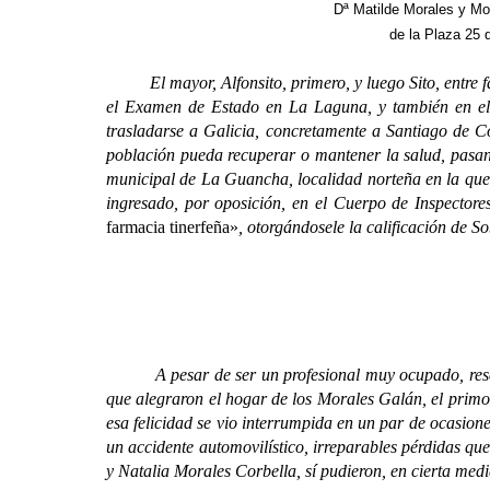
Dª Matilde Morales y Mor
de la Plaza 25 
El mayor, Alfonsito, primero, y luego Sito, entre fam
el Examen de Estado en La Laguna, y también en el
trasladarse a Galicia, concretamente a Santiago de C
población pueda recuperar o mantener la salud, pasan
municipal de La Guancha, localidad norteña en la que p
ingresado, por oposición, en el Cuerpo de Inspectore
farmacia tinerfeña»
, otorgándosele la calificación de 
A pesar de ser un profesional muy ocupado, reservó
que alegraron el hogar de los Morales Galán, el primo
esa felicidad se vio interrumpida en un par de ocasion
un accidente automovilístico, irreparables pérdidas qu
y Natalia Morales Corbella, sí pudieron, en cierta med