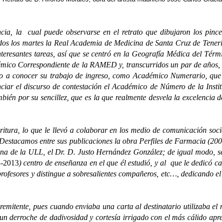
a cual puede observarse en el retrato que dibujaron los pinceles
dos los martes la Real Academia de Medicina de Santa Cruz de Tenerife
interesantes tareas, así que se centró en la Geografía Médica del T
émico Correspondiente de la RAMED y, transcurridos un par de años, en
 a conocer su trabajo de ingreso, como Académico Numerario, que v
ciar el discurso de contestación el Académico de Número de la Instit
ién por su sencillez, que es la que realmente desvela la excelencia de
a, lo que le llevó a colaborar en los medio de comunicación social y
. Destacamos entre sus publicaciones la obra Perfiles de Farmacia (20
na de la ULL, el Dr. D. Justo Hernández González; de igual modo, se
3-2013
) centro de enseñanza en el que él estudió, y al que le dedicó c
 profesores y distingue a sobresalientes compañeros, etc…, dedicando el
nte, pues cuando enviaba una carta al destinatario utilizaba el más
do un derroche de dadivosidad y cortesía irrigado con el más cálido apr