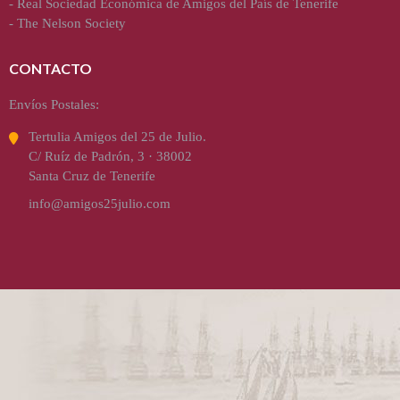
-
Real Sociedad Económica de Amigos del País de Tenerife
-
The Nelson Society
CONTACTO
Envíos Postales:
Tertulia Amigos del 25 de Julio.
C/ Ruíz de Padrón, 3 · 38002
Santa Cruz de Tenerife
info@amigos25julio.com