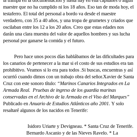
la trampa en la documentación y hasta hay en ella capitanes o algun
maestre que no ha cumplido ni los 18 años. Eso tan de moda hoy, el
testaferro. El total del personal a bordo va desde el maestre
verdadero, con 35 a 40 años, y una tropa de grumetes y criados que
oscilaban entre los 12 a los 20 años. Creo que estas edades nos
darán una clara muestra del valor de aquellos hombres y sus lucha
personal por ganarse la comida y el futuro.
Pero hace unos pocos días hablábamos de las dificultades para
los canarios de pertenecer a la mar si el costo de sus estudios era tan
prohibitivo. Veamos si lo era para todos .Si buscas, encuentras y así
ocurrió cuando dimos con un trabajo obra del señor.Xavier de Santa
Cruz con este sonoro título:
“Marinos Canarios Integrados en La
Armada Real. Pruebas de ingreso de los guardia marinas
conservadas en el Archivo de la Armada en el Viso del Marques”
Publicado en
Anuario de Estudios Atlánticos año 2001.
Y solo
resaltaré algunos de los nacidos en Tenerife:
Isidoro Uriarte y Devigneau. * Santa Cruz de Tenerife.
Bernardo Ascanio y de las Nieves Ravelo. * La