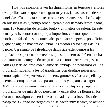
Hoy nos asombraría ver las dimensiones en tonelaje y esloras
de aquellos barcos que, en su gran mayoría, jamás pasaron de 80
toneladas. Cualquiera de nuestros barcos precursores del cabotaje
en nuestras islas, y pongo solo el ejemplo del llamado Afortunadas,
tenia 157 toneladas de registro bruto y 27 metros de eslora. En este
tema ,y lo hacemos como propia impresión, creemos que hubo
mucho de falsedades documentales para hacer negocios poco lícitos
y que de alguna manera ocultaban las medidas y tonelajes de los
barcos. Un asunto de falsedad de datos que extendemos a las
tripulaciones, por cuanto creemos que su numero ocultó en muchas
ocasiones una emigración ilegal hacia las Indias de Su Majestad.
Aun as,í y de acuerdo con el autor del trabajo, no pensamos en una
tripulación superior a los 30 tripulantes con destinos necesarios
como capitán, despensero, carpintero, grumetes y hasta capellán y
medico o cirujano. Cuando pasan los años y llegamos al siglo
XVII, los buques aumentan sus esloras y tonelajes y ya aparecen
tripulaciones de más de 60 personas, y entre ellos ya figura en los
documentos algún comerciante o mercader y una breve lista de
pasajeros. Cuando los negocios no se hacen muy legales, se acude a