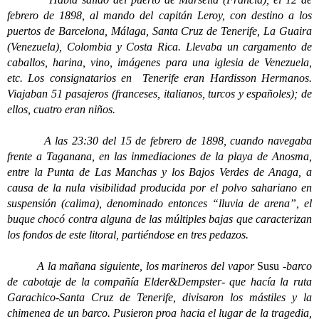
febrero de 1898, al mando del capitán Leroy, con destino a los
puertos de Barcelona, Málaga, Santa Cruz de Tenerife, La Guaira
(Venezuela), Colombia y Costa Rica. Llevaba un cargamento de
caballos, harina, vino, imágenes para una iglesia de Venezuela,
etc. Los consignatarios en Tenerife eran Hardisson Hermanos.
Viajaban 51 pasajeros (franceses, italianos, turcos y españoles); de
ellos, cuatro eran niños.
A las 23:30 del 15 de febrero de 1898, cuando navegaba
frente a Taganana, en las inmediaciones de la playa de Anosma,
entre la Punta de Las Manchas y los Bajos Verdes de Anaga, a
causa de la nula visibilidad producida por el polvo sahariano en
suspensión (calima), denominado entonces “lluvia de arena”, el
buque chocó contra alguna de las múltiples bajas que caracterizan
los fondos de este litoral, partiéndose en tres pedazos.
A la mañana siguiente, los marineros del vapor
Susu
-barco
de cabotaje de la compañía Elder&Dempster- que hacía la ruta
Garachico-Santa Cruz de Tenerife, divisaron los mástiles y la
chimenea de un barco. Pusieron proa hacia el lugar de la tragedia,