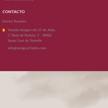
CONTACTO
Envíos Postales:
Tertulia Amigos del 25 de Julio.
C/ Ruíz de Padrón, 3 · 38002
Santa Cruz de Tenerife
info@amigos25julio.com