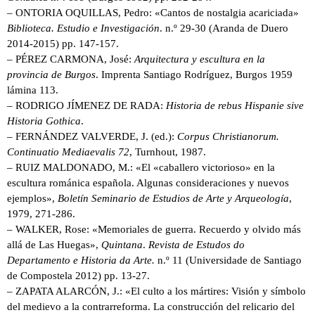
– ONTORIA OQUILLAS, Pedro: «Cantos de nostalgia acariciada»
Biblioteca. Estudio e Investigación
. n.º 29-30 (Aranda de Duero
2014-2015) pp. 147-157.
– PÉREZ CARMONA, José:
Arquitectura y escultura en la
provincia de Burgos
. Imprenta Santiago Rodríguez, Burgos 1959
lámina 113.
– RODRIGO JÍMENEZ DE RADA:
Historia de rebus Hispanie sive
Historia Gothica
.
– FERNÁNDEZ VALVERDE, J. (ed.):
Corpus Christianorum.
Continuatio Mediaevalis 72
, Turnhout, 1987.
– RUIZ MALDONADO, M.: «El «caballero victorioso» en la
escultura románica española. Algunas consideraciones y nuevos
ejemplos»,
Boletín Seminario de Estudios de Arte y Arqueología
,
1979, 271-286.
– WALKER, Rose: «Memoriales de guerra. Recuerdo y olvido más
allá de Las Huegas»,
Quintana
.
Revista de Estudos do
Departamento e Historia da Arte.
n.º 11 (Universidade de Santiago
de Compostela 2012) pp. 13-27.
– ZAPATA ALARCÓN, J.: «El culto a los mártires: Visión y símbolo
del medievo a la contrarreforma. La construcción del relicario del