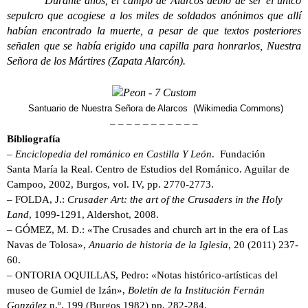
Durante años, el campo de Alarcos debió de ser el único
sepulcro que acogiese a los miles de soldados anónimos que allí
habían encontrado la muerte, a pesar de que textos posteriores
señalen que se había erigido una capilla para honrarlos, Nuestra
Señora de los Mártires (Zapata Alarcón).
Santuario de Nuestra Señora de Alarcos (Wikimedia Commons)
– – – – – – – – – – –
Bibliografía
–
Enciclopedia del románico en Castilla Y León
. Fundación
Santa María la Real. Centro de Estudios del Románico. Aguilar de
Campoo, 2002, Burgos, vol. IV, pp. 2770-2773.
– FOLDA, J.:
Crusader Art: the art of the Crusaders in the Holy
Land
, 1099-1291, Aldershot, 2008.
– GÓMEZ, M. D.: «The Crusades and church art in the era of Las
Navas de Tolosa»,
Anuario de historia de la Iglesia
, 20 (2011) 237-
60.
– ONTORIA OQUILLAS, Pedro: «Notas histórico-artísticas del
museo de Gumiel de Izán»,
Boletín de la Institución Fernán
González
n.º. 199 (Burgos 1982) pp. 282-284.