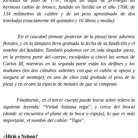
jornadas de julio de 1797, ocupa un lugar de privilegio un
hermoso cañón de bronce, fundido en Sevilla en el año 1768, de
134 milímetros de calibre y de un peso aproximado de dos
toneladas (exactamente 44 quintales y 16 libras y media).
En el cascabel (remate posterior de la pieza) tiene adornos
florales, y en la lámpara lleva grabada la fecha de su fundición y el
nombre del fundidor. También podemos ver en esta singular pieza,
en la primera parte del cuerpo, esculpidas a cincel las armas de
Carlos III, mientras en la segunda parte están los delfines y los
muñones (los dos cilindros salientes con que el cañón se apoya y
asegura al montaje); en uno de ellos está grabado el peso de la
pieza y en el otro la especie de metales de que se compone.
Finalmente, en el tercer cuerpo puede leerse sobre relieve la
siguiente leyenda:
“Violati fulmina regis”
; y cerca del brocal
(donde se encuentra el plano de la boca o espejo), lo que es más
importante, el nombre del cañón:
“Tigre”
.
¿Hirió a Nelson?