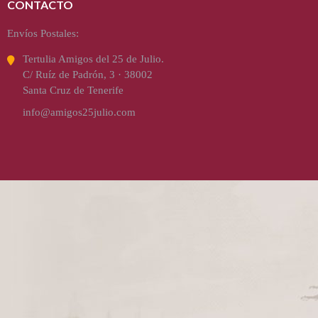
CONTACTO
Envíos Postales:
Tertulia Amigos del 25 de Julio.
C/ Ruíz de Padrón, 3 · 38002
Santa Cruz de Tenerife
info@amigos25julio.com