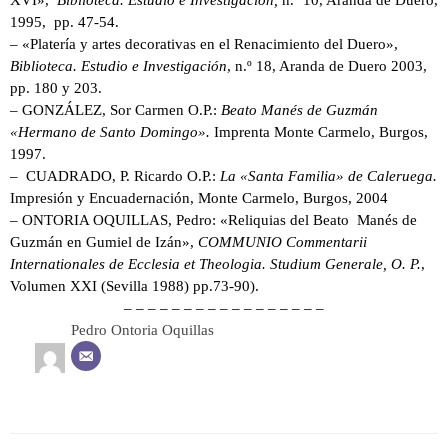
XVI»,
Biblioteca. Estudio e Investigación,
n.º 10, Aranda de Duero,
1995, pp. 47-54.
– «Platería y artes decorativas en el Renacimiento del Duero»,
Biblioteca. Estudio e Investigación
, n.º 18, Aranda de Duero 2003,
pp. 180 y 203.
– GONZÁLEZ, Sor Carmen O.P.:
Beato Manés de Guzmán
«Hermano de Santo Domingo».
Imprenta Monte Carmelo, Burgos,
1997.
– CUADRADO, P. Ricardo O.P.:
La «Santa Familia» de Caleruega.
Impresión y Encuadernación, Monte Carmelo, Burgos, 2004
– ONTORIA OQUILLAS, Pedro: «Reliquias del Beato Manés de
Guzmán en Gumiel de Izán»,
COMMUNIO Commentarii
Internationales de Ecclesia et Theologia. Studium Generale, O. P.
,
Volumen XXI (Sevilla 1988) pp.73-90).
– – – – – – – – – – – – – – – – –
Pedro Ontoria Oquillas