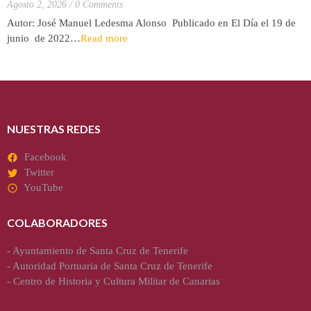
Agosto 2, 2026
0 Comments
Autor: José Manuel Ledesma Alonso Publicado en El Día el 19 de
junio de 2022…
Read more
NUESTRAS REDES
Facebook
Twitter
YouTube
COLABORADORES
-
Ayuntamiento de Santa Cruz de Tenerife
-
Autoridad Portuaria de Santa Cruz de Tenerife
-
Centro de Historia y Cultura Militar de Canarias