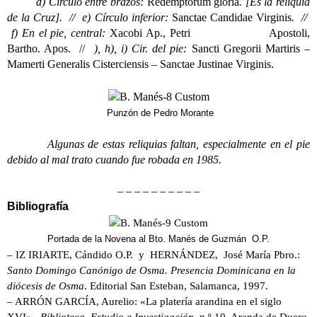
d) Círculo entre brazos:
Redemptorum gloria
. [Es la reliquia
de la Cruz]. //
e) Círculo inferior:
Sanctae Candidae Virginis
. //
f) En el pie, central:
Xacobi Ap., Petri Apostoli,
Bartho. Apos. //
), h), i) Cir. del pie:
Sancti Gregorii Martiris –
Mamerti Generalis
Cisterciensis – Sanctae Justinae Virginis.
Punzón de Pedro Morante
Algunas de estas reliquias faltan, especialmente en el pie
debido al mal trato cuando fue robada en 1985.
– – – – – – – – – –
Bibliografía
Portada de la Novena al Bto. Manés de Guzmán O.P.
– IZ IRIARTE, Cándido O.P. y HERNÁNDEZ, José María Pbro.:
Santo Domingo Canónigo de Osma. Presencia Dominicana en la
diócesis de Osma
. Editorial San Esteban, Salamanca, 1997.
– ARRÓN GARCÍA, Aurelio: «La platería arandina en el siglo