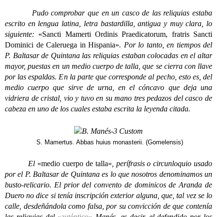
Pudo comprobar que en un casco de las reliquias estaba
escrito en lengua latina, letra bastardilla, antigua y muy clara, lo
siguiente:
«Sancti Mamerti Ordinis Praedicatorum, fratris Sancti
Dominici de Caleruega in Hispania»
. Por lo tanto, en tiempos del
P. Baltasar de Quintana las reliquias estaban colocadas en el altar
mayor, puestas en un medio cuerpo de talla, que se cierra con llave
por las espaldas. En la parte que corresponde al pecho, esto es, del
medio cuerpo que sirve de urna, en el cóncavo que deja una
vidriera de cristal, vio y tuvo en su mano tres pedazos del casco de
cabeza en uno de los cuales estaba escrita la leyenda citada.
S. Mamertus. Abbas huius monasterii. (Gomelensis)
El
«medio cuerpo de talla»
, perífrasis o circunloquio usado
por el P. Baltasar de Quintana es lo que nosotros denominamos un
busto-relicario. El prior del convento de dominicos de Aranda de
Duero no dice si tenía inscripción exterior alguna, que, tal vez se lo
calle, desdeñándola como falsa, por su convicción de que contenía
las reliquias del
«auténtico»
Manés, es decir, el defendido por los