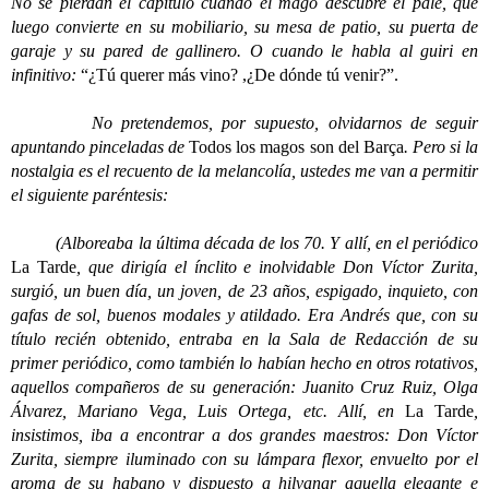
No se pierdan el capítulo cuando el mago descubre el palé, que
luego convierte en su mobiliario, su mesa de patio, su puerta de
garaje y su pared de gallinero. O cuando le habla al guiri en
infinitivo:
“¿Tú querer más vino? ,¿De dónde tú venir?”.
No pretendemos, por supuesto, olvidarnos de seguir
apuntando pinceladas de
Todos los magos son del Barça
. Pero si la
nostalgia es el recuento de la melancolía, ustedes me van a permitir
el siguiente paréntesis:
(Alboreaba la última década de los 70. Y allí, en el periódico
La Tarde
, que dirigía el ínclito e inolvidable Don Víctor Zurita,
surgió, un buen día, un joven, de 23 años, espigado, inquieto, con
gafas de sol, buenos modales y atildado. Era Andrés que, con su
título recién obtenido, entraba en la Sala de Redacción de su
primer periódico, como también lo habían hecho en otros rotativos,
aquellos compañeros de su generación: Juanito Cruz Ruiz, Olga
Álvarez, Mariano Vega, Luis Ortega, etc. Allí, en
La Tarde
,
insistimos, iba a encontrar a dos grandes maestros: Don Víctor
Zurita, siempre iluminado con su lámpara flexor, envuelto por el
aroma de su habano y dispuesto a hilvanar aquella elegante e