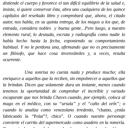
distiende el cuerpo y favorece el tan difícil equilibrio de la salud e,
insisto, si quiere conservar ésta, abra uno cualquiera de los quince
capítulos del reseñado libro y comprobará que, ahora, el citado
autor, nos habla, en su quinta entrega, de los magos a los que, de
entrada, considera nobles y buena gente…Pero luego, a nuestro
elemento rural, lo desnuda, escruta y radiografía como nadie lo
había hecho hasta la fecha, exponiendo su comportamiento
habitual. Y no le perdona una, afirmando que no es precisamente
un filósofo, que hace cosa inverosímiles y, a veces, resulta
ocurrente.
Una sonrisa no cuesta nada y produce mucho; ella
enriquece a aquellos que la reciben, sin empobrecer a aquellos que
la brindan. Dicen que solamente dura un instante, menos cuando
tenemos la oportunidad de comprobar el increíble y variado
escaparate que nos brinda Chaves cuando, por ejemplo, coloca al
mago en el médico, con su “ursula” y el “caño del orín”; o
cuando lo analiza como venezolano irredento,
“chamo, ¿estás
fabricando la “Polar”?, chico”
. O cuando nuestro personaje
convierte el carrito del supermercado como asadero en la romería.