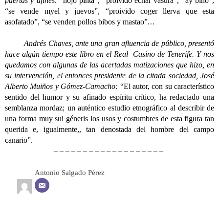
puertas y afines:
“hojo pinta”, “proivido echar vasura”, “ay bino”,
“se vende myel y juevos”, “proivido coger llerva que esta
asofatado”, “se venden pollos bibos y mastao”
…
Andrés Chaves, ante una gran afluencia de público, presentó
hace algún tiempo este libro en el Real Casino de Tenerife. Y nos
quedamos con algunas de las acertadas matizaciones que hizo, en
su intervención, el entonces presidente de la citada sociedad, José
Alberto Muiños y Gómez-Camacho:
“El autor, con su característico
sentido del humor y su afinado espíritu crítico, ha redactado una
semblanza mordaz; un auténtico estudio etnográfico al describir de
una forma muy sui géneris los usos y costumbres de esta figura tan
querida e, igualmente,, tan denostada del hombre del campo
canario”.
– – – – – – – – – – – – – – – – – – –
Antonio Salgado Pérez