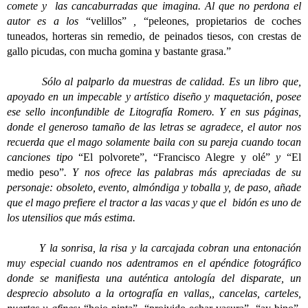
comete y las cancaburradas que imagina. Al que no perdona el
autor es a los
“velillos”
,
“peleones, propietarios de coches
tuneados, horteras sin remedio, de peinados tiesos, con crestas de
gallo picudas, con mucha gomina y bastante grasa.”
Sólo al palparlo da muestras de calidad. Es un libro que,
apoyado en un impecable y artístico diseño y maquetación, posee
ese sello inconfundible de Litografía Romero. Y en sus páginas,
donde el generoso tamaño de las letras se agradece, el autor nos
recuerda que el mago solamente baila con su pareja cuando tocan
canciones tipo
“El polvorete”, “Francisco Alegre y olé”
y
“El
medio peso”
. Y nos ofrece las palabras más apreciadas de su
personaje: obsoleto, evento, almóndiga y toballa y, de paso, añade
que el mago prefiere el tractor a las vacas y que el bidón es uno de
los utensilios que más estima.
Y la sonrisa, la risa y la carcajada cobran una entonación
muy especial cuando nos adentramos en el apéndice fotográfico
donde se manifiesta una auténtica antología del disparate, un
desprecio absoluto a la ortografía en vallas,, cancelas, carteles,