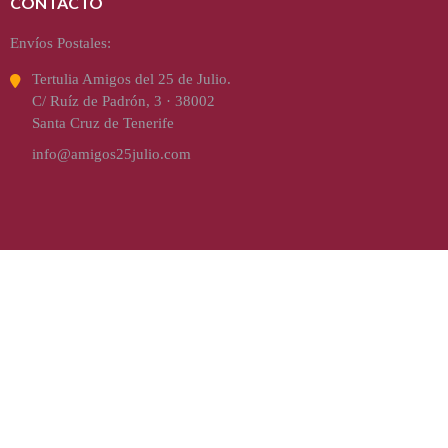
CONTACTO
Envíos Postales:
Tertulia Amigos del 25 de Julio.
C/ Ruíz de Padrón, 3 · 38002
Santa Cruz de Tenerife
info@amigos25julio.com