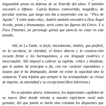
inigualable prosa en defensa de su Tenerife del alma. Y también
encontró a Alfonso García Ramos, extrovertido, magnífico, de
peculiar sonrisa, que luego nos iba a sorprender con su “Pico de
Aguila”. Y entre todos ellos, Andrés también encontró a Don Ángel
Acosta, poeta y dramaturgo, serio como las figuras del Greco. Y a
Paco Pimentel, un personaje genial que parecía no estar en este
mundo.
Allí, en
La Tarde
, se forjó, inicialmente, Andrés, que prefirió,
en la escritura, la claridad, el léxico directo y la construcción
escueta frente a los barroquismos, a ese lenguaje esotérico e
inescrutable. Allí empezó a cultivar su espíritu crítico y disidente,
que le anima de principio a fin, con ese carácter espontáneo y
lozano que le ha distinguido, donde no existe la oquedad sino la
sustancia. Y una tripleta que siempre le ha acompañado: su viveza
de ingenio, su amenidad y su excepcional fibra laboriosa.)
No se pierdan ahora, reiteramos, los impactantes capítulos de
su nuevo libro donde retrata a nuestro espécimen rural más
genuino, del que jamás se burla sino constata los disparates que