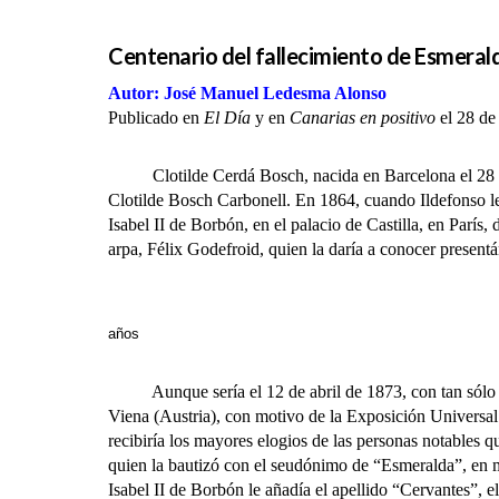
Centenario del fallecimiento de Esmeral
Autor: José Manuel Ledesma Alonso
Publicado en
El Día
y en
Canarias en positivo
el 28 de
Clotilde Cerdá Bosch, nacida en Barcelona el 28 de f
Clotilde Bosch Carbonell. En 1864, cuando Ildefonso les
Isabel II de Borbón, en el palacio de Castilla, en París
arpa, Félix Godefroid, quien la daría a conocer presentán
Esmeralda C
años
Aunque sería el 12 de abril de 1873, con tan sólo 12 
Viena (Austria), con motivo de la Exposición Universal
recibiría los mayores elogios de las personas notables qu
quien la bautizó con el seudónimo de “Esmeralda”, en m
Isabel II de Borbón le añadía el apellido “Cervantes”, el 