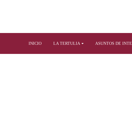
INICIO
LA TERTULIA
ASUNTOS DE INT
Home
Tertulia y prensa escrita
Artículos propios 