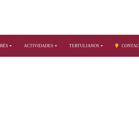
ERÉS
ACTIVIDADES
TERTULIANOS
CONTAC
BLOG
sobre otros temas
Centenario del fallecimiento de Esmeralda Cervan