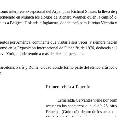
o interprete excepcional del Arpa, pues Richard Strauss la llevó de 
recibiendo en Múnich los elogios de Richard Wagner, quien la calificó d
jes a Bélgica, Holanda e Inglaterra, donde tocó para la reina Victoria y
tos por América, continente que visitaría seis veces, y siempre hacien
como en la Exposición Internacional de Filadelfia de 1876, dedicada al
va York, donde reunió a más de diez mil personas.
na, París y Roma, ciudad donde formó parte del elenco artístico del 
a.
Primera visita a Tenerife
Esmeralda Cervantes viene por primera v
actuar en los conciertos que, el día 26, ofr
Principal (Guimerá), dentro de los actos q