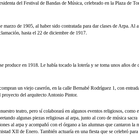
enta del Festival de Bandas de Música, celebrado en la Plaza de Toro
zo de 1905, al haber sido contratada para dar clases de Arpa. Al año
lamación, hasta el 22 de diciembre de 1917.
duce en 1918. Le había tocado la lotería y se toma unos años de des
ran un viejo caserón, en la calle Bernabé Rodríguez 1, con entrada po
el proyecto del arquitecto Antonio Pintor.
ro teatro, pero sí colaborará en algunos eventos religiosos, como el
retando algunas piezas religiosas al arpa, junto al coro de música sacra 
ones al arpa y acompañó con el órgano a las alumnas que cantaron la m
mistad XII de Enero. También actuaría en una fiesta que se celebró para