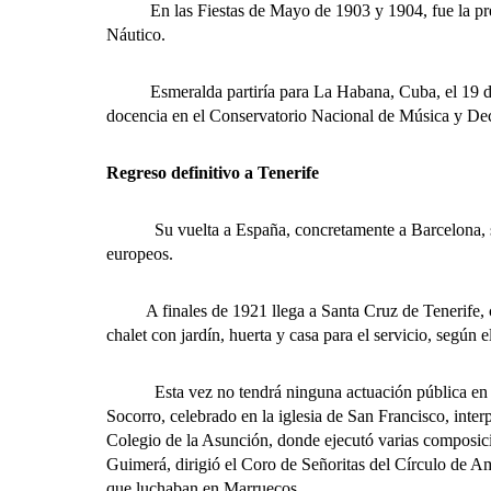
En las Fiestas de Mayo de 1903 y 1904, fue la presid
Náutico.
Esmeralda partiría para La Habana, Cuba, el 19 de mar
docencia en el Conservatorio Nacional de Música y Dec
Regreso definitivo a Tenerife
Su vuelta a España, concretamente a Barcelona, se pro
europeos.
A finales de 1921 llega a Santa Cruz de Tenerife, comp
chalet con jardín, huerta y casa para el servicio, según 
Esta vez no tendrá ninguna actuación pública en nuest
Socorro, celebrado en la iglesia de San Francisco, interp
Colegio de la Asunción, donde ejecutó varias composici
Guimerá, dirigió el Coro de Señoritas del Círculo de A
que luchaban en Marruecos.