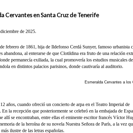
da Cervantes en Santa Cruz de Tenerife
 diciembre de 2025.
ebrero de 1861, hija de Ildefonso Cerdá Sunyer, famoso urbanista cre
 abandona, al enterarse de que Clotildina era fruto de una relación ex
, donde permanecía exiliada, la cual promovería los estudios musicales de
dola en distintos palacios parisinos, donde cautivaría al auditorio.
ervantes a los 
años, cuando ofreció un concierto de arpa en el Teatro Imperial de
. En la recepción que posteriormente se celebró en la embajada de Esp
e allí se encontraban, entre ellas el eminente escritor francés Víctor Hu
emoria de la heroína de su novela Nuestra Señora de París, a la vez q
más ilustre de las letras españolas.