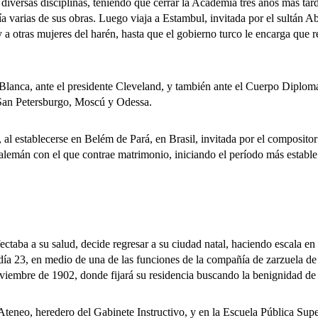
iversas disciplinas, teniendo que cerrar la Academia tres años más tard
ría varias de sus obras. Luego viaja a Estambul, invitada por el sultán 
y a otras mujeres del harén, hasta que el gobierno turco le encarga que
ca, ante el presidente Cleveland, y también ante el Cuerpo Diplomát
 San Petersburgo, Moscú y Odessa.
al establecerse en Belém de Pará, en Brasil, invitada por el composit
alemán con el que contrae matrimonio, iniciando el período más estable
 a su salud, decide regresar a su ciudad natal, haciendo escala en T
 día 23, en medio de una de las funciones de la compañía de zarzuela de 
viembre de 1902, donde fijará su residencia buscando la benignidad de 
, heredero del Gabinete Instructivo, y en la Escuela Pública Superio