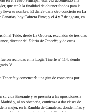
rto en el Teatro Principal, esta vez accediendo a la
er, que tenía la finalidad de obtener fondos para la
oy lleva su nombre. El día 29 daría otro concierto en La
e Canarias, hoy Cabrera Pinto; y el 4 y 7 de agosto, en
ón al Teide, desde La Orotava, excursión de tres días
anez, director del
Diario de Tenerife
, y de otros
on recibidas en la Logia Tinerfe nº 114, siendo
rado 3º.
nerife y comenzaría una gira de conciertos por
 vida itinerante y se presenta a las oposiciones a
 Madrid y, al no obtenerla, comienza a dar clases de
de la mujer, en la Rambla de Canaletas, donde niñas y