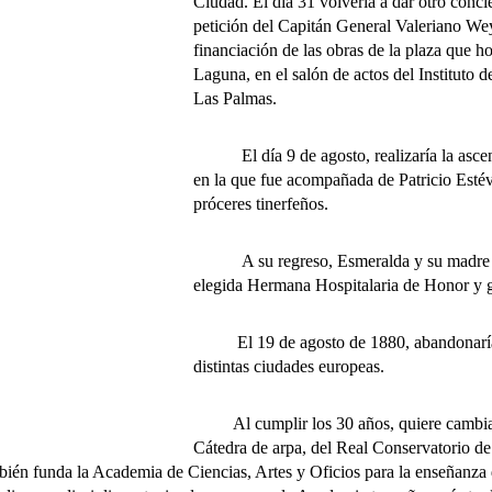
Ciudad. El día 31 volvería a dar otro concie
petición del Capitán General Valeriano Weyl
financiación de las obras de la plaza que h
Laguna, en el salón de actos del Instituto d
Las Palmas.
El día 9 de agosto, realizaría la ascensi
en la que fue acompañada de Patricio Estév
próceres tinerfeños.
A su regreso, Esmeralda y su madre fuer
elegida Hermana Hospitalaria de Honor y g
El 19 de agosto de 1880, abandonaría Te
distintas ciudades europeas.
Al cumplir los 30 años, quiere cambiar su
Cátedra de arpa, del Real Conservatorio de
bién funda la Academia de Ciencias, Artes y Oficios para la enseñanza 