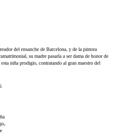
ador del ensanche de Barcelona, y de la pintora
tramatrimonial, su madre pasaría a ser dama de honor de
 esta niña prodigio, contratando al gran maestro del
6
aña
go,
ue