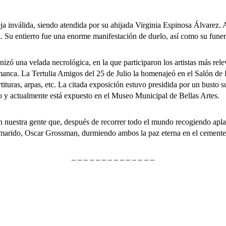
álida, siendo atendida por su ahijada Virginia Espinosa Álvarez. Al a
l. Su entierro fue una enorme manifestación de duelo, así como su funera
una velada necrológica, en la que participaron los artistas más releva
anca. La Tertulia Amigos del 25 de Julio la homenajeó en el Salón de 
artituras, arpas, etc. La citada exposición estuvo presidida por un busto
eo y actualmente está expuesto en el Museo Municipal de Bellas Artes.
estra gente que, después de recorrer todo el mundo recogiendo aplauso
su marido, Oscar Grossman, durmiendo ambos la paz eterna en el cemente
– – – – – – – – – – – – – –