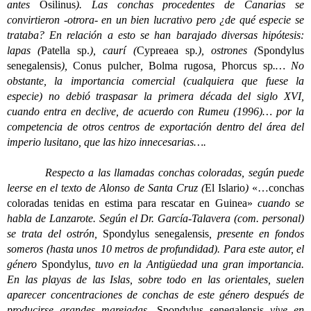
antes
Osilinus
). Las conchas procedentes de Canarias se
convirtieron -otrora- en un bien lucrativo pero ¿de qué especie se
trataba? En relación a esto se han barajado diversas hipótesis:
lapas (
Patella sp.
), caurí (
Cypreaea sp
.), ostrones (
Spondylus
senegalensis
),
Conus pulcher
,
Bolma rugosa
,
Phorcus sp
.… No
obstante, la importancia comercial (cualquiera que fuese la
especie) no debió traspasar la primera década del siglo XVI,
cuando entra en declive, de acuerdo con Rumeu (1996)… por la
competencia de otros centros de exportación dentro del área del
imperio lusitano, que las hizo innecesarias….
Respecto a las llamadas conchas coloradas, según puede
leerse en el texto de Alonso de Santa Cruz (
El Islario
)
«…conchas
coloradas tenidas en estima para rescatar en Guinea»
cuando se
habla de Lanzarote. Según el Dr. García-Talavera (com. personal)
se trata del ostrón,
Spondylus senegalensis
, presente en fondos
someros (hasta unos 10 metros de profundidad). Para este autor, el
género
Spondylus
, tuvo en la Antigüedad una gran importancia.
En las playas de las Islas, sobre todo en las orientales, suelen
aparecer concentraciones de conchas de este género después de
producirse grandes marejadas.
Spondylus senegalensis
vive en