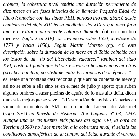
crónica, la cobertura nival tendría una duración permanente de
diez meses en las fases iniciales de la llamada Pequeña Edad de
Hielo (conocida con las siglas PEH, período frío que abarcó desde
comienzos del siglo XIV hasta mediados del XIX y que puso fin a
una era extraordinariamente calurosa llamada
óptimo climático
medieval
(siglo X al XIV) con tres picos: sobre 1650, alrededor de
1770 y hacia 1850). Según Martín Moreno (
op. cit
) esta
descripción sobre la duración de la nieve en el Teide coincide con
los textos de un “tío del Licenciado Valcárcel” también del siglo
XVI, hasta tal punto que tal vez estuviesen basadas unas en otras
(práctica habitual, no obstante, entre los cronistas de la época).
“…
es Teide una montaña casi redonda y que arriba cubierta de nieve y
así no se sube a ella sino es en el mes de julio y agosto que suben
algunos ombres a sacar piedras de açufre de lo más alto della, dicen
que es lo mejor que se save…”(Descripción de las islas Canarias en
virtud de mandatos de SM: por un tío del Licenciado Valcárcel
(siglo XVI)
en Revista de Historia (La Laguna) nº 63, 1943.
Aunque una de las fuentes más fiables del siglo XVI, la obra de
Torriani (1590) no hace mención a la cobertura nival, sí señala las
condiciones atmosféricas de la cumbre del Teide durante el verano.