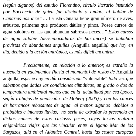
(según algunos) del estudio Florentino, círculo literario instituido
por Boccaccio de quien fue discípulo y amigo, al hablar de
Canarias nos dice
“….La isla Canaria tiene gran número de aves,
arbustos, palmeras que producen dátiles y pinos. Posee cursos de
agua salobres en las que abundan sabrosos peces…”
Estos cursos
de agua salobre (desembocaduras de barrancos) se hallaban
provistas de abundantes anguilas (
Anguilla anguilla
) que hoy en
día, debido a la acción antrópica, es más difícil encontrar.
Precisamente, en relación a lo anterior, es extraño la
ausencia en yacimientos (hasta el momento) de restos de
Anguilla
anguilla
, especie hoy en día considerada
“vulnerable”
toda vez que
sabemos que dadas las condiciones climáticas, un grado o dos de
temperatura ambiental menos que en la actualidad por esa época,
según trabajos de predicción de Moberg (2005) y con los cauces
de barrancos rebosantes de agua -al menos algunos- debidos a
probables e intensas lluvias, no sería de extrañar la presencia en
dichos cauces de estos curiosos peces, cuyas larvas realizan
enigmáticos viajes que las vinculan entre el lejano Mar de los
Sargazos, allá en el Atlántico Central, hasta las costas europeas