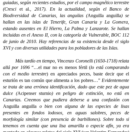
guiadas, según recientes estudios, por el campo magnético terrestre
(Cresci
et al.
, 2017). En la actualidad, según el Banco de
Biodiversidad de Canarias, las anguilas (
Anguilla anguilla
) se
hallan en las islas de Tenerife, Gran Canaria y La Gomera,
estando ausentes en El Hierro, La Palma y Lanzarote. Se hallan
incluidas en el Anexo II, con la categoría de Vulnerable, BOC 112
de junio de 2010. Hay referencias de su existencia desde el siglo
XVI y con diversas utilidades para los pobladores de las Islas.
Más tardío en tiempo, Vincenzo Coronelli (1650-1718) relata
allá por 1696
“…el mar no es menos fértil (
lo está comparando
con el medio terrestre
) en apreciados peces, baste decir que el
esturión es tan común que alimenta a los pobres…”
Evidentemente
se trata de una errónea identificación, dado que este pez de agua
dulce (
Acipenser sturnio
) en peligro de extinción, no está en
Canarias. Creemos que pudiera deberse a una confusión con
Anguilla anguilla
o bien con alguna de las especies de lisas
presentes en fondos lodosos, en aguas salobres, peces de
morfología similar (con presencia de barbillones). Sobre todo si
tenemos en cuenta que una lisa amarilla o especie afín, ya era