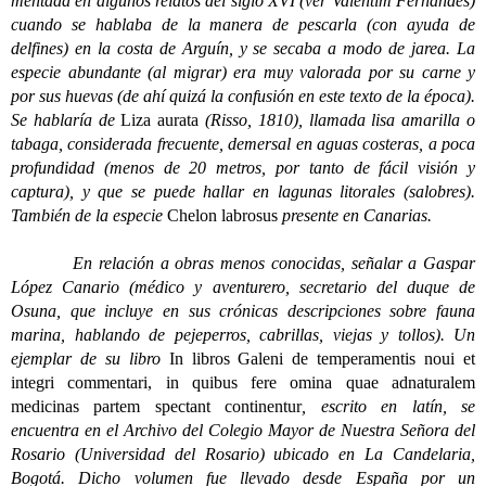
mentada en algunos relatos del siglo XVI (ver Valentim Fernandes)
cuando se hablaba de la manera de pescarla (con ayuda de
delfines) en la costa de Arguín, y se secaba a modo de jarea. La
especie abundante (al migrar) era muy valorada por su carne y
por sus huevas (de ahí quizá la confusión en este texto de la época).
Se hablaría de
Liza aurata
(Risso, 1810), llamada lisa amarilla o
tabaga, considerada frecuente, demersal en aguas costeras, a poca
profundidad (menos de 20 metros, por tanto de fácil visión y
captura), y que se puede hallar en lagunas litorales (salobres).
También de la especie
Chelon labrosus
presente en Canarias.
En relación a obras menos conocidas, señalar a Gaspar
López Canario (médico y aventurero, secretario del duque de
Osuna, que incluye en sus crónicas descripciones sobre fauna
marina, hablando de pejeperros, cabrillas, viejas y tollos). Un
ejemplar de su libro
In libros Galeni de temperamentis noui et
integri commentari, in quibus fere omina quae adnaturalem
medicinas partem spectant continentur
, escrito en latín, se
encuentra en el Archivo del Colegio Mayor de Nuestra Señora del
Rosario (Universidad del Rosario) ubicado en La Candelaria,
Bogotá. Dicho volumen fue llevado desde España por un