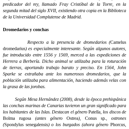
predicador del rey, llamado Fray Cristóbal de la Torre, en la
segunda mitad del siglo XVII, existiendo otra copia en la Biblioteca
de la Universidad Complutense de Madrid.
Dromedarios y conchas
Respecto a la presencia de dromedarios (
Camelus
dromedarius
) es especialmente interesante. Según algunos autores,
fue introducido entre 1556 y 1569, merced a las expediciones de
Herrera a Berbería. Dicho animal se utilizaba para la roturación
de tierras, aportando trabajo barato y preciso. En 1564, John
Sparke se extrañaba ante los numerosos dromedarios, que la
población utilizaba para alimentación, haciendo además velas con
la grasa de las jorobas.
Según Mesa Hernández (2008), desde la época prehispánica
las conchas marinas de Canarias tuvieron un gran significado para
los habitantes de las Islas. Destacan el género
Patella
, los discos de
Bolma rugosa
(antes género
Ostrea
),
Conus sp
., ostrones
(
Spondylus senegalensis
) o los burgados (ahora género
Phorcus
,