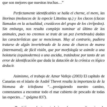
que son mejores que nuestras truchas…”
Perfectamente identificables se halla el cherne, el mero, las
litorinas (moluscos de la especie
Littorina sp.
) y los clacos (clacas
llamadas en la actualidad, crustáceos del grupo de los cirrípedos).
Sin embargo, nos resulta complejo nominar al último de los
animales, pues no creemos se trate de un pez (vertebrado) dadas
las características que se mencionan. Muy al contrario, pudiera
tratarse de algún invertebrado de la zona de charcos de marea
(intermareal), de fácil visión, que por morfología se asimile a una
holoturia (equinodermo) o una ascidia, tratándose por tanto de un
error de identificación que dada la datación de la crónica es lógico
deducir.
Asimismo, el trabajo de Aznar Vallejo (2003)
El capítulo de
Canarias en el islario de André Thevet
resalta la importancia de la
biomasa de ictiofauna
“…prosiguiendo nuestro camino,
comenzamos a encontrar todo el mar cubierto de pescado de todas
las especies…”
(página 837).