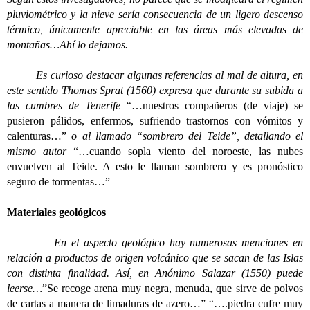
pluviométrico y la nieve sería consecuencia de un ligero descenso
térmico, únicamente apreciable en las áreas más elevadas de
montañas…Ahí lo dejamos.
Es curioso destacar algunas referencias al mal de altura, en
este sentido Thomas Sprat (1560) expresa que durante su subida a
las cumbres de Tenerife
“…nuestros compañeros (de viaje) se
pusieron pálidos, enfermos, sufriendo trastornos con vómitos y
calenturas…”
o al llamado “sombrero del Teide”, detallando el
mismo autor
“…cuando sopla viento del noroeste, las nubes
envuelven al Teide. A esto le llaman sombrero y es pronóstico
seguro de tormentas…”
Materiales geológicos
En el aspecto geológico hay numerosas menciones en
relación a productos de origen volcánico que se sacan de las Islas
con distinta finalidad. Así, en Anónimo Salazar (1550) puede
leerse…
”Se recoge arena muy negra, menuda, que sirve de polvos
de cartas a manera de limaduras de azero…” “….piedra cufre muy