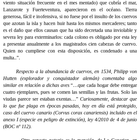
viento situación frecuente en el mes mentado) que cubría el mar,
Lanzarote y Fuerteventura, aparecieron en el océano. Tierra
generosa, fácil e inofensiva, si no fuese por el insulto de los cuervos
que azotan la isla y hacen huir hasta los mismos mercaderes; tanto
es el daño que ellos causan que ha sido decretada una inviolable y
severa ley para exterminarlos: cada colono es obligado por esta ley
a presentar anualmente a los magistrados cien cabezas de cuervo.
Quien no cumpliese con esta disposición, es condenado a una
multa..”.
Respecto a la abundancia de cuervos, en 1534, Philipp von
Hutten (explorador y conquistador alemán) comentaba algo
similar en relación a dichas aves
“…que cada hogar debe entregar
cuatro ejemplares, pues se comen las semillas y las frutas. Solo las
viudas parece ser estaban exentas…”
Curiosamente, destacar que
lo que fue plaga en épocas pasadas, hoy en día está protegido,
caso del cuervo canario (Corvus corax canariensis) incluido en el
anexo I (especie en peligro de extinción), ley 4/2010 de 4 de junio
(BOC nº 112).