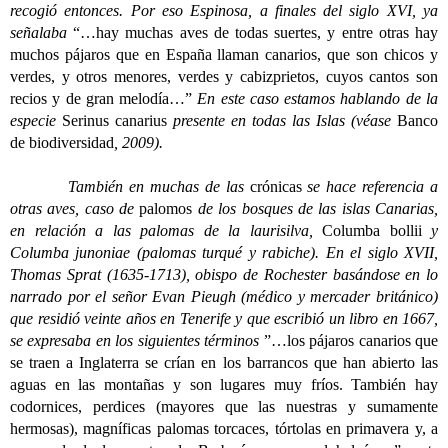
recogió entonces. Por eso Espinosa, a finales del siglo XVI, ya
señalaba
“…hay muchas aves de todas suertes, y entre otras hay
muchos pájaros que en España llaman canarios, que son chicos y
verdes, y otros menores, verdes y cabizprietos, cuyos cantos son
recios y de gran melodía…”
En este caso estamos hablando de la
especie
Serinus canarius
presente en todas las Islas (véase
Banco
de biodiversidad
, 2009).
También en muchas de las
crónicas
se hace referencia a
otras aves, caso de
palomos
de los bosques de las islas Canarias,
en relación a las palomas de la laurisilva,
Columba bollii
y
Columba junoniae (palomas turqué y rabiche). En el siglo XVII,
Thomas Sprat (1635-1713), obispo de Rochester basándose en lo
narrado por el señor Evan Pieugh (médico y mercader británico)
que residió veinte años en Tenerife y que escribió un libro en 1667,
se expresaba en los siguientes términos
”…los pájaros canarios que
se traen a Inglaterra se crían en los barrancos que han abierto las
aguas en las montañas y son lugares muy fríos. También hay
codornices, perdices (mayores que las nuestras y sumamente
hermosas), magníficas palomas torcaces, tórtolas en primavera y, a