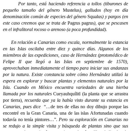
Por tanto, está haciendo referencia a tollos (tiburones de
pequeño tamaño del género
Mustelus
), galludos (hoy en día
denominación común de especies del género
Squalus
) y pargos (en
este caso creemos que se trata de
Pagrus pagrus
), que se pescasen
en el infralitoral rocoso o arenoso (a poca profundidad).
En relación a Canarias como escala, normalmente la estancia
en las Islas oscilaba entre diez y quince días. Algunos de los
miembros de las expediciones, caso de Hernández (protomédico de
Felipe II que llegó a las Islas en septiembre de 1570),
aprovechaban inmediatamente el tiempo para iniciar sus andanzas
por la natura. Existe constancia sobre cómo Hernández utilizó la
espera en explorar y buscar plantas y elementos naturales por la
Isla. Cuando en México encuentra variedades de una hierba
llamada por los naturales
Cueyauhquílitl (la planta que se arrastra
por tierra)
, recuerda que ya la había visto durante su estancia en
Canarias, pues dice
“…de tres de ellas no doy dibujo porque las
encontré en la Gran Canaria, una de las islas Afortunadas cuando
todavía no tenía pintores…”
. Pero su exploración en Canarias no
se redujo a la simple visita y búsqueda de plantas sino que sus