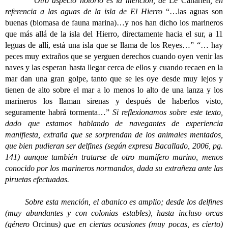
Otro aspecto notorio es la mención, de
Le Canarien
, en
referencia a las aguas de la isla de El Hierro
“…las aguas son
buenas (biomasa de fauna marina)…y nos han dicho los marineros
que más allá de la isla del Hierro, directamente hacia el sur, a 11
leguas de allí, está una isla que se llama de los Reyes…” “… hay
peces muy extraños que se yerguen derechos cuando oyen venir las
naves y las esperan hasta llegar cerca de ellos y cuando recaen en la
mar dan una gran golpe, tanto que se les oye desde muy lejos y
tienen de alto sobre el mar a lo menos lo alto de una lanza y los
marineros los llaman sirenas y después de haberlos visto,
seguramente habrá tormenta…”
Si reflexionamos sobre este texto,
dado que estamos hablando de navegantes de experiencia
manifiesta, extraña que se sorprendan de los animales mentados,
que bien pudieran ser delfines (según expresa Bacallado, 2006, pg.
141) aunque también tratarse de otro mamífero marino, menos
conocido por los marineros normandos, dada su extrañeza ante las
piruetas efectuadas.
Sobre esta mención, el abanico es amplio; desde los delfines
(muy abundantes y con colonias estables), hasta incluso orcas
(género
Orcinus
) que en ciertas ocasiones (muy pocas, es cierto)