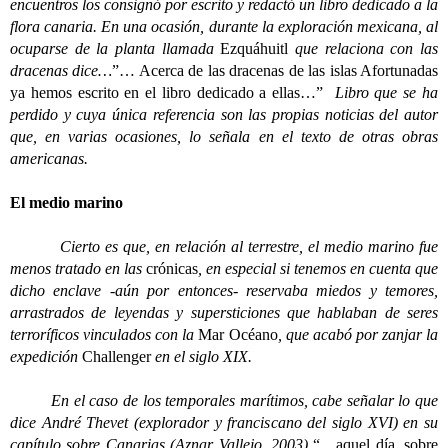
encuentros los consignó por escrito y redactó un libro dedicado a la
flora canaria. En una ocasión, durante la exploración mexicana, al
ocuparse de la planta llamada
Ezquáhuitl
que relaciona con las
dracenas dice…
”… Acerca de las dracenas de las islas Afortunadas
ya hemos escrito en el libro dedicado a ellas…”
Libro que se ha
perdido y cuya única referencia son las propias noticias del autor
que, en varias ocasiones, lo señala en el texto de otras obras
americanas.
El medio marino
Cierto es que, en relación al terrestre, el medio marino fue
menos tratado en las
crónicas
, en especial si tenemos en cuenta que
dicho enclave -aún por entonces- reservaba miedos y temores,
arrastrados de leyendas y supersticiones que hablaban de seres
terroríficos vinculados con la
Mar Océano
, que acabó por zanjar la
expedición
Challenger
en el siglo XIX.
En el caso de los temporales marítimos, cabe señalar lo que
dice André Thevet (explorador y franciscano del siglo XVI) en su
capítulo sobre Canarias (Aznar Vallejo, 2003)
“…aquel día, sobre