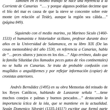
También en el mismo trabajo se hace una referencia a la
Corriente de Canarias
“.… y porque algunos podrían decirme que
el frío del mar es causa de que la nieve se concentre sobre este
monte (
en relación al Teide
), aunque la región sea cálida…”
(página 849).
Siguiendo con el medio marino, ya Marineo Siculo (1460-
1533) el humanista e historiador siciliano, profesor durante doce
años en la Universidad de Salamanca, en su libro XIX (
De las
cosas memorables
) del año 1530, en referencia a Canarias, habla
de
“…peces siluros y juncos en los ríos…”
Algo erróneo, dado que
la familia
Siluridae
(los llamados peces gatos de ríos continentales)
no se halla en Canarias. Se trata de probable confusión con
mugílidos o anguiliformes y por reflejar información (copiar) de
cronistas anteriores.
Andrés Bernáldez (1495) en su obra
Memorias del reinado de
los Reyes Católicos
, hablando de Lanzarote señala
“…tiene
muchos conejos e palmas y buenos pescados…”
destacando la
importancia íctica de la isla, que se mantiene en la actualidad.
Según Domenico Silvestri (1335-1411?) escritor que formó parte