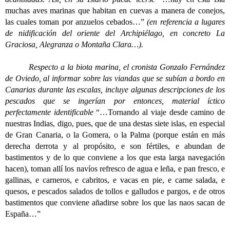
muchas aves marinas que habitan en cuevas a manera de conejos,
las cuales toman por anzuelos cebados…”
(en referencia a lugares
de nidificación del oriente del Archipiélago, en concreto La
Graciosa, Alegranza o Montaña Clara…).
Respecto a la biota marina, el cronista Gonzalo Fernández
de Oviedo, al informar sobre las viandas que se subían a bordo en
Canarias durante las escalas, incluye algunas descripciones de los
pescados que se ingerían por entonces, material íctico
perfectamente identificable
“…Tornando al viaje desde camino de
nuestras Indias, digo, pues, que de una destas siete islas, en especial
de Gran Canaria, o la Gomera, o la Palma (porque están en más
derecha derrota y al propósito, e son fértiles, e abundan de
bastimentos y de lo que conviene a los que esta larga navegación
hacen), toman allí los navíos refresco de agua e leña, e pan fresco, e
gallinas, e carneros, e cabritos, e vacas en pie, e carne salada, e
quesos, e pescados salados de tollos e galludos e pargos, e de otros
bastimentos que conviene añadirse sobre los que las naos sacan de
España…”