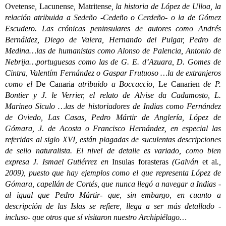
Ovetense
,
Lacunense
,
Matritense
, la historia de López de Ulloa, la
relación atribuida a Sedeño -Cedeño o Cerdeño- o la de Gómez
Escudero. Las crónicas peninsulares de autores como Andrés
Bernáldez, Diego de Valera, Hernando del Pulgar, Pedro de
Medina…las de humanistas como Alonso de Palencia, Antonio de
Nebrija…portuguesas como las de G. E. d’Azuara, D. Gomes de
Cintra, Valentím Fernández o Gaspar Frutuoso …la de extranjeros
como el
De Canaria
atribuido a Boccaccio,
Le Canarien
de P.
Bontier y J. le Verrier, el relato de Alvise da Cadamosto, L.
Marineo Siculo …las de historiadores de Indias como Fernández
de Oviedo, Las Casas, Pedro Mártir de Anglería, López de
Gómara, J. de Acosta o Francisco Hernández, en especial las
referidas al siglo XVI, están plagadas de suculentas descripciones
de sello naturalista. El nivel de detalle es variado, como bien
expresa J. Ismael Gutiérrez en
Insulas forasteras
(Galván
et al
.,
2009), puesto que hay ejemplos como el que representa López de
Gómara, capellán de Cortés, que nunca llegó a navegar a Indias -
al igual que Pedro Mártir- que, sin embargo, en cuanto a
descripción de las Islas se refiere, llega a ser más detallado -
incluso- que otros que sí visitaron nuestro Archipiélago…