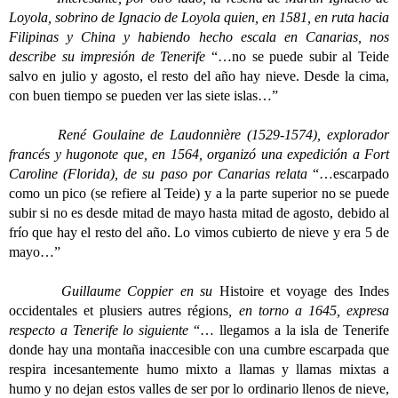
Loyola, sobrino de Ignacio de Loyola quien, en 1581, en ruta hacia
Filipinas y China y habiendo hecho escala en Canarias, nos
describe su impresión de Tenerife
“…no se puede subir al Teide
salvo en julio y agosto, el resto del año hay nieve. Desde la cima,
con buen tiempo se pueden ver las siete islas…”
René Goulaine de Laudonnière (1529-1574), explorador
francés y hugonote que, en 1564, organizó una expedición a Fort
Caroline (Florida), de su paso por Canarias relata
“…escarpado
como un pico (se refiere al Teide) y a la parte superior no se puede
subir si no es desde mitad de mayo hasta mitad de agosto, debido al
frío que hay el resto del año. Lo vimos cubierto de nieve y era 5 de
mayo…”
Guillaume Coppier en su
Histoire et voyage des Indes
occidentales et plusiers autres régions
, en torno a 1645, expresa
respecto a Tenerife lo siguiente
“… llegamos a la isla de Tenerife
donde hay una montaña inaccesible con una cumbre escarpada que
respira incesantemente humo mixto a llamas y llamas mixtas a
humo y no dejan estos valles de ser por lo ordinario llenos de nieve,