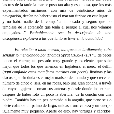
las tres de la tarde la mar se puso tan alta y espantosa, que los más
experimentados marineros, con más de veinticinco años de
navegación, decían no haber visto el mar tan furioso en este lugar…
y no había nadie de la compañía tan osado y seguro que no
temblase de la aprensión que tenía el peligro al cual nos veíamos
empujados…”
Probablemente sea la descripción de una
ciclogénesis explosiva a las que tanto se teme en la actualidad.
En relación a biota marina, aunque más tardíamente, cabe
señalar lo mencionado por Thomas Sprat (1635-1713)
“…de peces
tienen el cherne, un pescado muy grande y excelente, que sabe
mejor que todos los que tenemos en Inglaterra; el mero, el delfín
(
aquí confunde estos mamíferos marinos con peces
), litorinas y las
clacos, que sin duda es el mejor marisco del mundo y que crece, en
número de cinco o seis, en las rocas, bajo una gran concha, a través
de cuyos agujeros asoman sus antenas y desde donde los extraen
después de haber roto un poco la abertura de la concha con una
piedra. También hay un pez parecido a la anguila, que tiene seis o
siete colas de un palmo de largo, unidas a una cabeza y un cuerpo
igualmente muy pequeño. Aparte de esto, hay tortugas y cábridos,