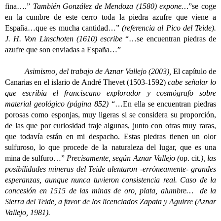
fina….”
También González de Mendoza (1580) expone…
”se coge
en la cumbre de este cerro toda la piedra azufre que viene a
España…que es mucha cantidad…”
(referencia al Pico del Teide).
J. H. Von Linschoten (1610) escribe
“…se encuentran piedras de
azufre que son enviadas a España…”
Asimismo, del trabajo de Aznar Vallejo (2003),
El capítulo de
Canarias en el islario de André Thevet (1503-1592)
cabe señalar lo
que escribía el franciscano explorador y cosmógrafo sobre
material geológico (página 852)
“…En ella se encuentran piedras
porosas como esponjas, muy ligeras si se considera su proporción,
de las que por curiosidad traje algunas, junto con otras muy raras,
que todavía están en mi despacho. Estas piedras tienen un olor
sulfuroso, lo que procede de la naturaleza del lugar, que es una
mina de sulfuro…”
Precisamente, según Aznar Vallejo (
op. cit
.), las
posibilidades mineras del Teide alentaron -erróneamente- grandes
esperanzas, aunque nunca tuvieron consistencia real. Caso de la
concesión en 1515 de las minas de oro, plata, alumbre… de la
Sierra del Teide, a favor de los licenciados Zapata y Aguirre (Aznar
Vallejo, 1981).