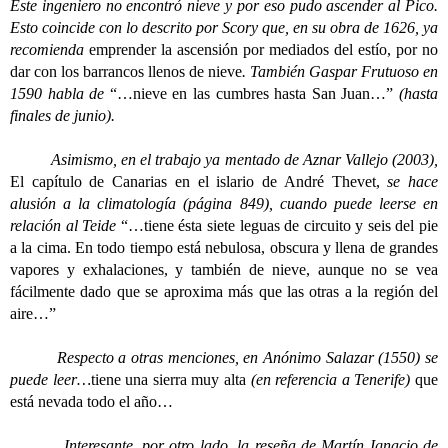
Este ingeniero no encontró nieve y por eso pudo ascender al Pico.
Esto coincide con lo descrito por Scory que, en su obra de 1626, ya
recomienda
emprender la ascensión por mediados del estío, por no
dar con los barrancos llenos de nieve
. También Gaspar Frutuoso en
1590 habla de
“…nieve en las cumbres hasta San Juan…”
(hasta
finales de junio).
Asimismo, en el trabajo ya mentado de Aznar Vallejo (2003),
El capítulo de Canarias en el islario de André Thevet,
se hace
alusión a la climatología (página 849), cuando puede leerse en
relación al Teide
“…tiene ésta siete leguas de circuito y seis del pie
a la cima. En todo tiempo está nebulosa, obscura y llena de grandes
vapores y exhalaciones, y también de nieve, aunque no se vea
fácilmente dado que se aproxima más que las otras a la región del
aire…”
Respecto a otras menciones, en Anónimo Salazar (1550) se
puede leer…
tiene una sierra muy alta
(en referencia a Tenerife)
que
está nevada todo el año…
Interesante, por otro lado, la reseña de Martín Ignacio de