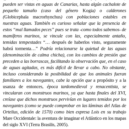
pueden ser vistas en aguas de Canarias, hasta algún cachalote de
pequeño tamaño (caso del género
Kogia
) o calderones
(
Globicephala macrorhynchus
) con poblaciones estables en
nuestras aguas. También es curioso señalar que la presencia de
estos “mal llamados peces” pues se trata -como todos sabemos- de
mamíferos marinos, se vincule con las, especialmente antaño,
temidas tempestades
“… después de haberlos visto, seguramente
habrá tormenta…”
Podría relacionarse la quietud de las aguas
(denominación de calma chicha), con los cambios de presión que
preceden a las borrascas, facilitando la observación que, en el caso
de aguas agitadas, es más difícil de llevar a cabo. No obstante,
incluso considerando la posibilidad de que los animales fueran
familiares a los navegantes, cabe la opción que
a propósito y a la
usanza de entonces,
época tardomedieval y renacentista, se
vincularan con monstruos marinos, ya que hasta finales del XVI,
creíase que dichos monstruos pervivían en lugares temidos por los
navegantes (como se puede comprobar en las láminas del
Atlas
de
Ortelius, edición de 1570) como bien expresa Lois en su trabajo
Mare Occidentale: la aventura de imaginar el Atlántico en los mapas
del siglo XVI (Terra Brasilis, 2005).