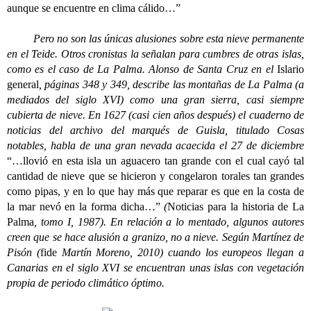
aunque se encuentre en clima cálido…”
Pero no son las únicas alusiones sobre esta nieve permanente
en el Teide. Otros cronistas la señalan para cumbres de otras islas,
como es el caso de La Palma. Alonso de Santa Cruz en el
Islario
general
, páginas 348 y 349, describe las montañas de La Palma (a
mediados del siglo XVI) como una gran sierra, casi siempre
cubierta de nieve. En 1627 (casi cien años después) el cuaderno de
noticias del archivo del marqués de Guisla, titulado Cosas
notables, habla de una gran nevada acaecida el 27 de diciembre
“…llovió en esta isla un aguacero tan grande con el cual cayó tal
cantidad de nieve que se hicieron y congelaron torales tan grandes
como pipas, y en lo que hay más que reparar es que en la costa de
la mar nevó en la forma dicha…”
(
Noticias para la historia de La
Palma
, tomo I, 1987). En relación a lo mentado, algunos autores
creen que se hace alusión a granizo, no a nieve. Según Martínez de
Pisón (
fide
Martín Moreno, 2010) cuando los europeos llegan a
Canarias en el siglo XVI se encuentran unas islas con vegetación
propia de periodo climático óptimo.