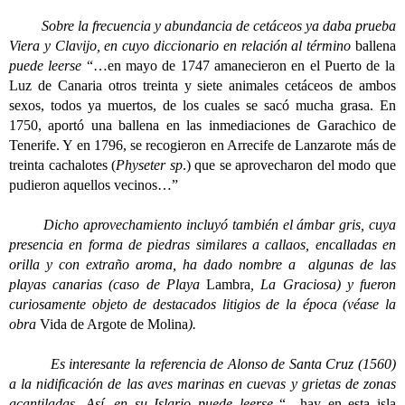
Sobre la frecuencia y abundancia de cetáceos ya daba prueba
Viera y Clavijo, en cuyo diccionario en relación al término
ballena
puede leerse
“…en mayo de 1747 amanecieron en el Puerto de la
Luz de Canaria otros treinta y siete animales cetáceos de ambos
sexos, todos ya muertos, de los cuales se sacó mucha grasa. En
1750, aportó una ballena en las inmediaciones de Garachico de
Tenerife. Y en 1796, se recogieron en Arrecife de Lanzarote más de
treinta cachalotes (
Physeter sp
.) que se aprovecharon del modo que
pudieron aquellos vecinos…”
Dicho aprovechamiento incluyó también el ámbar gris, cuya
presencia en forma de piedras similares a callaos, encalladas en
orilla y con extraño aroma, ha dado nombre a algunas de las
playas canarias (caso de Playa
Lambra
, La Graciosa) y fueron
curiosamente objeto de destacados litigios de la época (véase la
obra
Vida de Argote de Molina
).
Es interesante la referencia de Alonso de Santa Cruz (1560)
a la nidificación de las aves marinas en cuevas y grietas de zonas
acantiladas. Así, en su Islario puede leerse
“…hay en esta isla