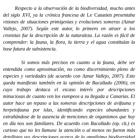
Respecto a la observación de la biodiversidad, mucho antes
del siglo XVI, ya la crónica francesa de
Le Canarien
presentaba
visiones de situaciones primigenias y evoluciones someras (Aznar
Vallejo, 2007). Según este autor, lo primero en atraer a los
cronistas fue la descripción de la naturaleza. La razón es fácil de
comprender: la fauna, la flora, la tierra y el agua constituían la
base futura de subsistencia.
Si somos más precisos en cuanto a la fauna, debe ser
entendida como aproximación, no como discernimiento pleno de
especies y variedades (de acuerdo con Aznar Vallejo, 2007). Esto
queda manifiesto también en la opinión de Bacallado (2006), en
cuyo trabajo destaca el escaso interés por descripciones
minuciosas de cuanto ven los europeos a su llegada a Canarias. El
autor hace un repaso a las someras descripciones de avifauna y
herpetofauna por islas, identificando especies abundantes y
extrañándose de la ausencia de menciones de organismos que hoy
en día nos son familiares. De acuerdo con Bacallado (
op. cit.
) es
curioso que no les llamase la atención o al menos no fueron más
detallistas sus descripciones acerca de la amplísima biodiversidad