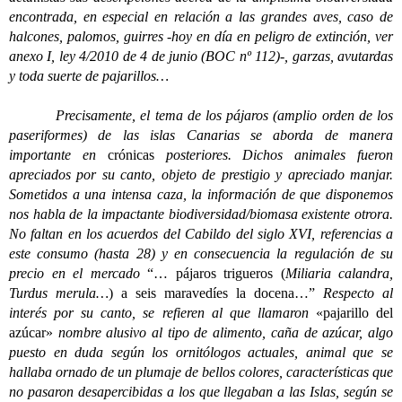
encontrada, en especial en relación a las grandes aves, caso de
halcones, palomos, guirres -hoy en día en peligro de extinción, ver
anexo I, ley 4/2010 de 4 de junio (BOC nº 112)-, garzas, avutardas
y toda suerte de pajarillos…
Precisamente, el tema de los pájaros (amplio orden de los
paseriformes) de las islas Canarias se aborda de manera
importante en
crónicas
posteriores. Dichos animales fueron
apreciados por su canto, objeto de prestigio y apreciado manjar.
Sometidos a una intensa caza, la información de que disponemos
nos habla de la impactante biodiversidad/biomasa existente otrora.
No faltan en los acuerdos del Cabildo del siglo XVI, referencias a
este consumo (hasta 28) y en consecuencia la regulación de su
precio en el mercado
“… pájaros trigueros (
Miliaria calandra,
Turdus merula…
) a seis maravedíes la docena…”
Respecto al
interés por su canto, se refieren al que llamaron
«pajarillo del
azúcar»
nombre alusivo al tipo de alimento, caña de azúcar, algo
puesto en duda según los ornitólogos actuales, animal que se
hallaba ornado de un plumaje de bellos colores, características que
no pasaron desapercibidas a los que llegaban a las Islas, según se