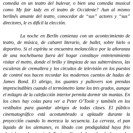
comedia en un teatro del bulevar, o bien una comedia musical
como My fair lady en el teatro de Occidente? Aun al mismo
berlinés amante del teatro, conocedor de “sus” actores y “sus”
directores, le es difícil la elección.
La noche en Berlín comienza con un acontecimiento de
teatro, de música, de cabaret literario, de ballet, sobre hielo o
deportivo. Si el espíritu se encuentra melancólico por la añoranza
de una nochebuena fuera del hogar constituye entretenimiento
visitar el metro, donde el brillo y limpieza de sus subterráneos, las
escaleras de cremallera y los circuitos de televisión en los puestos
de control nos hacen recordar los modernos cuentos de hadas de
James Bond. El abrigo, los guantes y pullovers son prendas
imprescindibles cuando el termómetro lame los tres grados, aunque
el milagro de la calefacción interior permita dormir sin mantas. En
los cines hay colas para ver a Peter O’Toole y también en los
vestíbulos para guardar abrigos de todas clases. El público
cinematográfico está acostumbrado a aplaudir durante la
proyección cuando lo merezca la secuencia. La cerveza, el pan
liquido de los alemanes, es libado con prodigalidad haya frio