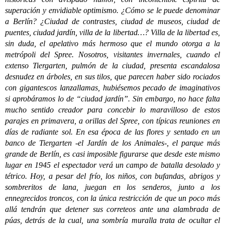
superación y envidiable optimismo. ¿Cómo se le puede denominar
a Berlín? ¿Ciudad de contrastes, ciudad de museos, ciudad de
puentes, ciudad jardín, villa de la libertad…? Villa de la libertad es,
sin duda, el apelativo más hermoso que el mundo otorga a la
metrópoli del Spree. Nosotros, visitantes invernales, cuando el
extenso Tiergarten, pulmón de la ciudad, presenta escandalosa
desnudez en árboles, en sus tilos, que parecen haber sido rociados
con gigantescos lanzallamas, hubiésemos pecado de imaginativos
si aprobáramos lo de “ciudad jardín”. Sin embargo, no hace falta
mucho sentido creador para concebir lo maravilloso de estos
parajes en primavera, a orillas del Spree, con típicas reuniones en
días de radiante sol. En esa época de las flores y sentado en un
banco de Tiergarten -el Jardín de los Animales-, el parque más
grande de Berlín, es casi imposible figurarse que desde este mismo
lugar en 1945 el espectador verá un campo de batalla desolado y
tétrico. Hoy, a pesar del frío, los niños, con bufandas, abrigos y
sombreritos de lana, juegan en los senderos, junto a los
ennegrecidos troncos, con la única restricción de que un poco más
allá tendrán que detener sus correteos ante una alambrada de
púas, detrás de la cual, una sombría muralla trata de ocultar el