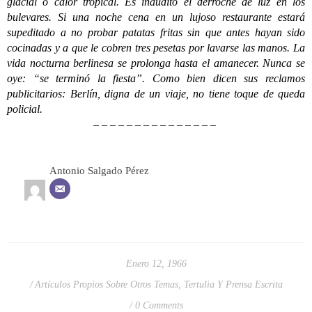
glacial o calor tropical. Es inaudito el derroche de luz en los
bulevares. Si una noche cena en un lujoso restaurante estará
supeditado a no probar patatas fritas sin que antes hayan sido
cocinadas y a que le cobren tres pesetas por lavarse las manos. La
vida nocturna berlinesa se prolonga hasta el amanecer. Nunca se
oye: “se terminó la fiesta”. Como bien dicen sus reclamos
publicitarios: Berlín, digna de un viaje, no tiene toque de queda
policial.
– – – – – – – – – – – – – – –
Antonio Salgado Pérez
Enero 12, 1966
Artículos Propios Sobre Otros Temas
,
Tertulia Y Prensa Escrita
0 Comments