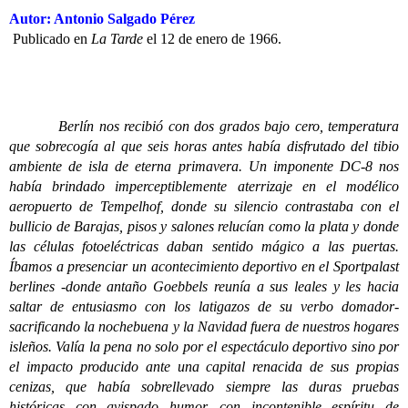
Autor: Antonio Salgado Pérez
Publicado en
La Tarde
el 12 de enero de 1966.
Berlín nos recibió con dos grados bajo cero, temperatura
que sobrecogía al que seis horas antes había disfrutado del tibio
ambiente de isla de eterna primavera. Un imponente DC-8 nos
había brindado imperceptiblemente aterrizaje en el modélico
aeropuerto de Tempelhof, donde su silencio contrastaba con el
bullicio de Barajas, pisos y salones relucían como la plata y donde
las células fotoeléctricas daban sentido mágico a las puertas.
Íbamos a presenciar un acontecimiento deportivo en el Sportpalast
berlines -donde antaño Goebbels reunía a sus leales y les hacia
saltar de entusiasmo con los latigazos de su verbo domador-
sacrificando la nochebuena y la Navidad fuera de nuestros hogares
isleños. Valía la pena no solo por el espectáculo deportivo sino por
el impacto producido ante una capital renacida de sus propias
cenizas, que había sobrellevado siempre las duras pruebas
históricas con avispado humor, con incontenible espíritu de