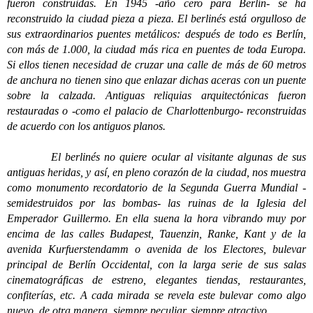
fueron construidas. En 1945 -año cero para Berlín- se ha
reconstruido la ciudad pieza a pieza. El berlinés está orgulloso de
sus extraordinarios puentes metálicos: después de todo es Berlín,
con más de 1.000, la ciudad más rica en puentes de toda Europa.
Si ellos tienen necesidad de cruzar una calle de más de 60 metros
de anchura no tienen sino que enlazar dichas aceras con un puente
sobre la calzada. Antiguas reliquias arquitectónicas fueron
restauradas o -como el palacio de Charlottenburgo- reconstruidas
de acuerdo con los antiguos planos.
El berlinés no quiere ocular al visitante algunas de sus
antiguas heridas, y así, en pleno corazón de la ciudad, nos muestra
como monumento recordatorio de la Segunda Guerra Mundial -
semidestruidos por las bombas- las ruinas de la Iglesia del
Emperador Guillermo. En ella suena la hora vibrando muy por
encima de las calles Budapest, Tauenzin, Ranke, Kant y de la
avenida Kurfuerstendamm o avenida de los Electores, bulevar
principal de Berlín Occidental, con la larga serie de sus salas
cinematográficas de estreno, elegantes tiendas, restaurantes,
confiterías, etc. A cada mirada se revela este bulevar como algo
nuevo, de otra manera, siempre peculiar, siempre atractivo.