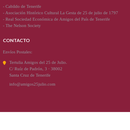
-
Cabildo de Tenerife
-
Asociación Histórico Cultural La Gesta de 25 de julio de 1797
-
Real Sociedad Económica de Amigos del País de Tenerife
-
The Nelson Society
CONTACTO
Envíos Postales:
Tertulia Amigos del 25 de Julio.
C/ Ruíz de Padrón, 3 · 38002
Santa Cruz de Tenerife
info@amigos25julio.com