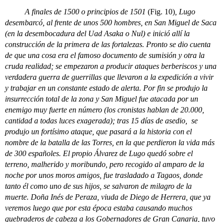
A finales de 1500 o principios de 1501
(Fig. 10)
, Lugo
desembarcó, al frente de unos 500 hombres, en San Miguel de Saca
(en la desembocadura del Uad Asaka o Nul) e inició allí la
construcción de la primera de las fortalezas. Pronto se dio cuenta
de que una cosa era el famoso documento de sumisión y otra la
cruda realidad; se empezaron a producir ataques berberiscos y una
verdadera guerra de guerrillas que llevaron a la expedición a vivir
y trabajar en un constante estado de alerta. Por fin se produjo la
insurrección total de la zona y San Miguel fue atacada por un
enemigo muy fuerte en número (los cronistas hablan de 20.000,
cantidad a todas luces exagerada); tras 15 días de asedio, se
produjo un fortísimo ataque, que pasará a la historia con el
nombre de la batalla de las Torres, en la que perdieron la vida más
de 300 españoles. El propio Álvarez de Lugo quedó sobre el
terreno, malherido y moribundo, pero recogido al amparo de la
noche por unos moros amigos, fue trasladado a Tagaos, donde
tanto él como uno de sus hijos, se salvaron de milagro de la
muerte. Doña Inés de Peraza, viuda de Diego de Herrera, que ya
veremos luego que por esta época estaba causando muchos
quebraderos de cabeza a los Gobernadores de Gran Canaria, tuvo