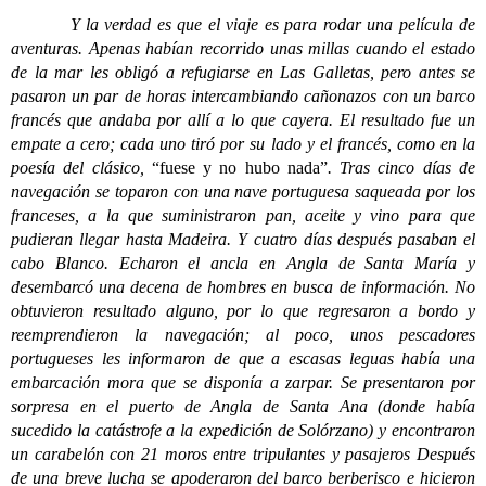
Y la verdad es que el viaje es para rodar una película de
aventuras. Apenas habían recorrido unas millas cuando el estado
de la mar les obligó a refugiarse en Las Galletas, pero antes se
pasaron un par de horas intercambiando cañonazos con un barco
francés que andaba por allí a lo que cayera. El resultado fue un
empate a cero; cada uno tiró por su lado y el francés, como en la
poesía del clásico,
“fuese y no hubo nada”
. Tras cinco días de
navegación se toparon con una nave portuguesa saqueada por los
franceses, a la que suministraron pan, aceite y vino para que
pudieran llegar hasta Madeira. Y cuatro días después pasaban el
cabo Blanco. Echaron el ancla en Angla de Santa María y
desembarcó una decena de hombres en busca de información. No
obtuvieron resultado alguno, por lo que regresaron a bordo y
reemprendieron la navegación; al poco, unos pescadores
portugueses les informaron de que a escasas leguas había una
embarcación mora que se disponía a zarpar. Se presentaron por
sorpresa en el puerto de Angla de Santa Ana (donde había
sucedido la catástrofe a la expedición de Solórzano) y encontraron
un carabelón con 21 moros entre tripulantes y pasajeros Después
de una breve lucha se apoderaron del barco berberisco e hicieron