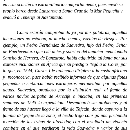
en esta ocasión un extraordinario comportamiento, pues envió su
propio barco desde Lanzarote a Santa Cruz de la Mar Pequeña y
evacuó a Tenerife al Adelantado.
Como estarán comprobando ya por mis palabras, aquellas
incursiones no estaban, ni mucho menos, exentas de riesgos. Por
ejemplo, un Pedro Fernández de Saavedra, hijo del Pedro, Señor
de Fuerteventura que cité antes y sobrino del también mencionado
Sancho de Herrera, de Lanzarote, había adquirido tal fama por sus
exitosas incursiones en África que su prestigio llegó a la Corte, por
lo que, en 1544, Carlos I le ordenaba dirigirse a la costa africana
y reconocerla, pues había recibido informes de que algunas flotas
pequeñas o embarcaciones extranjeras merodeaban por aquellas
aguas. Saavedra, orgulloso por la distinción real, al frente de
varios navíos zarpaba de Arrecife e iniciaba, en las primeras
semanas de 1545 la expedición. Desembarcó sin problemas y al
frente de sus huestes llegó a la villa de Tafetán, donde capturó a la
familia del jeque de la zona; el hecho trajo consigo una furibunda
reacción de las tribus de alrededor, con el resultado un violento
combate en el que perdieron la vida Saavedra y varios de sus