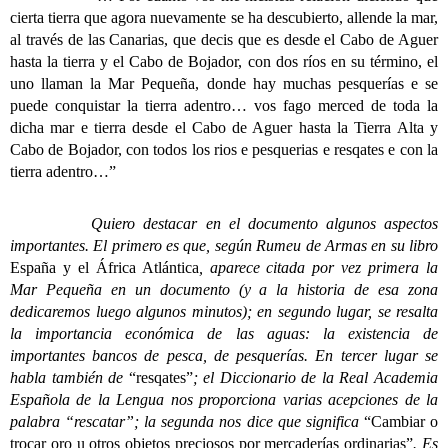
cierta tierra que agora nuevamente se ha descubierto, allende la mar,
al través de las Canarias, que decis que es desde el Cabo de Aguer
hasta la tierra y el Cabo de Bojador, con dos ríos en su término, el
uno llaman la Mar Pequeña, donde hay muchas pesquerías e se
puede conquistar la tierra adentro… vos fago merced de toda la
dicha mar e tierra desde el Cabo de Aguer hasta la Tierra Alta y
Cabo de Bojador, con todos los rios e pesquerias e resqates e con la
tierra adentro…”
Quiero destacar en el documento algunos aspectos
importantes. El primero es que, según Rumeu de Armas en su libro
España y el África Atlántica
, aparece citada por vez primera la
Mar Pequeña en un documento (y a la historia de esa zona
dedicaremos luego algunos minutos); en segundo lugar, se resalta
la importancia económica de las aguas: la existencia de
importantes bancos de pesca, de pesquerías. En tercer lugar se
habla también de
“resqates”
; el Diccionario de la Real Academia
Española de la Lengua nos proporciona varias acepciones de la
palabra “rescatar”; la segunda nos dice que significa
“Cambiar o
trocar oro u otros objetos preciosos por mercaderías ordinarias”
. Es