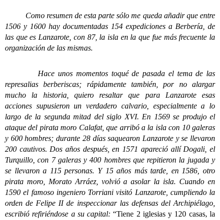
Como resumen de esta parte sólo me queda añadir que entre
1506 y 1600 hay documentadas 154 expediciones a Berbería, de
las que es Lanzarote, con 87, la isla en la que fue más frecuente la
organización de las mismas.
Hace unos momentos toqué de pasada el tema de las
represalias berberiscas; rápidamente también, por no alargar
mucho la historia, quiero resaltar que para Lanzarote esas
acciones supusieron un verdadero calvario, especialmente a lo
largo de la segunda mitad del siglo XVI. En 1569 se produjo el
ataque del pirata moro Calafat, que arribó a la isla con 10 galeras
y 600 hombres; durante 28 días saquearon Lanzarote y se llevaron
200 cautivos. Dos años después, en 1571 apareció allí Dogali, el
Turquillo, con 7 galeras y 400 hombres que repitieron la jugada y
se llevaron a 115 personas. Y 15 años más tarde, en 1586, otro
pirata moro, Morato Arráez, volvió a asolar la isla. Cuando en
1590 el famoso ingeniero Torriani visitó Lanzarote, cumpliendo la
orden de Felipe II de inspeccionar las defensas del Archipiélago,
escribió refiriéndose a su capital:
“Tiene 2 iglesias y 120 casas, la