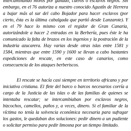
intercambiando moros por ganado, cueros o esclavos negros. Sin
embargo, en el 76 autoriza a nuestro conocido Agustín de Herrera
a bajar más al sur del cabo Bojador para hacer esclavos (por
cierto, ésta es la última cabalgada que partió desde Lanzarote). Y
en el 79 hace lo mismo con el regidor de Gran Canaria,
autorizándole a hacer 2 entradas en la Berbería, pues éste le ha
comunicado la falta de brazos en los ingenios y la postración de la
industria azucarera. Hay varias desde otras islas entre 1581 y
1584, mientras que entre 1590 y 1600 se llevan a cabo bastantes
expediciones de rescate, en este caso de canarios, como
consecuencia de los ataques berberiscos.
El rescate se hacía casi siempre en territorio africano y por
iniciativa cristiana. El flete del barco o barcos necesarios corría a
cargo de la Justicia de las islas o de las familias de quienes se
intentaba rescatar; se intercambiaban por esclavos negros,
bizcochos, camellos, paños y, a veces, dinero. Si el familiar de la
víctima no tenía la solvencia económica necesaria para sufragar
los gastos, le quedaban dos soluciones: pedir dinero a un pudiente
o solicitar permiso para pedir limosna por un tiempo limitado.