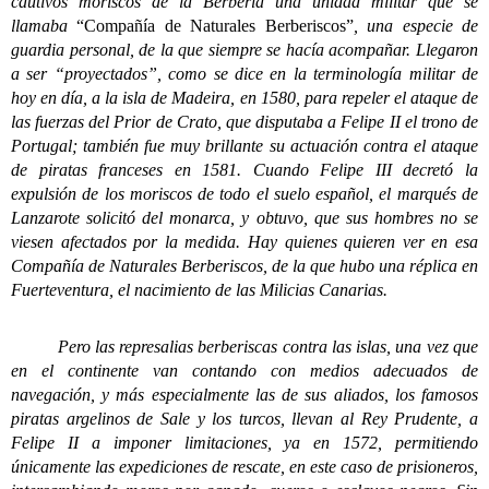
cautivos moriscos de la Berbería una unidad militar que se
llamaba
“Compañía de Naturales Berberiscos”
, una especie de
guardia personal, de la que siempre se hacía acompañar. Llegaron
a ser “proyectados”, como se dice en la terminología militar de
hoy en día, a la isla de Madeira, en 1580, para repeler el ataque de
las fuerzas del Prior de Crato, que disputaba a Felipe II el trono de
Portugal; también fue muy brillante su actuación contra el ataque
de piratas franceses en 1581. Cuando Felipe III decretó la
expulsión de los moriscos de todo el suelo español, el marqués de
Lanzarote solicitó del monarca, y obtuvo, que sus hombres no se
viesen afectados por la medida. Hay quienes quieren ver en esa
Compañía de Naturales Berberiscos, de la que hubo una réplica en
Fuerteventura, el nacimiento de las Milicias Canarias.
Pero las represalias berberiscas contra las islas, una vez que
en el continente van contando con medios adecuados de
navegación, y más especialmente las de sus aliados, los famosos
piratas argelinos de Sale y los turcos, llevan al Rey Prudente, a
Felipe II a imponer limitaciones, ya en 1572, permitiendo
únicamente las expediciones de rescate, en este caso de prisioneros,