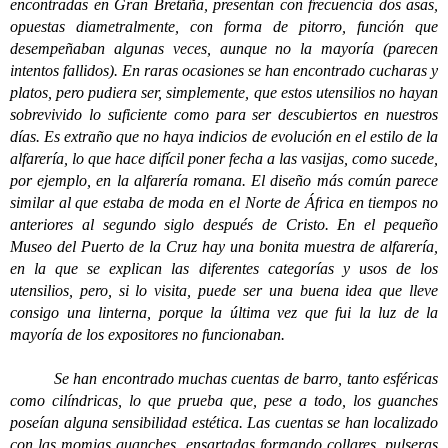
encontradas en Gran Bretaña, presentan con frecuencia dos asas,
opuestas diametralmente, con forma de pitorro, función que
desempeñaban algunas veces, aunque no la mayoría (parecen
intentos fallidos). En raras ocasiones se han encontrado cucharas y
platos, pero pudiera ser, simplemente, que estos utensilios no hayan
sobrevivido lo suficiente como para ser descubiertos en nuestros
días. Es extraño que no haya indicios de evolución en el estilo de la
alfarería, lo que hace difícil poner fecha a las vasijas, como sucede,
por ejemplo, en la alfarería romana. El diseño más común parece
similar al que estaba de moda en el Norte de África en tiempos no
anteriores al segundo siglo después de Cristo. En el pequeño
Museo del Puerto de la Cruz hay una bonita muestra de alfarería,
en la que se explican las diferentes categorías y usos de los
utensilios, pero, si lo visita, puede ser una buena idea que lleve
consigo una linterna, porque la última vez que fui la luz de la
mayoría de los expositores no funcionaban.
Se han encontrado muchas cuentas de barro, tanto esféricas
como cilíndricas, lo que prueba que, pese a todo, los guanches
poseían alguna sensibilidad estética. Las cuentas se han localizado
con las momias guanches, ensartadas formando collares, pulseras