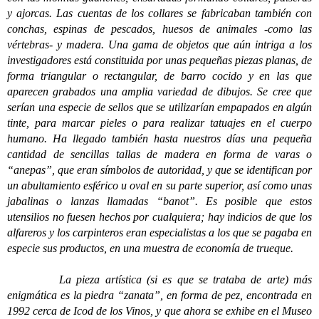
y ajorcas. Las cuentas de los collares se fabricaban también con
conchas, espinas de pescados, huesos de animales -como las
vértebras- y madera. Una gama de objetos que aún intriga a los
investigadores está constituida por unas pequeñas piezas planas, de
forma triangular o rectangular, de barro cocido y en las que
aparecen grabados una amplia variedad de dibujos. Se cree que
serían una especie de sellos que se utilizarían empapados en algún
tinte, para marcar pieles o para realizar tatuajes en el cuerpo
humano. Ha llegado también hasta nuestros días una pequeña
cantidad de sencillas tallas de madera en forma de varas o
“anepas”, que eran símbolos de autoridad, y que se identifican por
un abultamiento esférico u oval en su parte superior, así como unas
jabalinas o lanzas llamadas “banot”. Es posible que estos
utensilios no fuesen hechos por cualquiera; hay indicios de que los
alfareros y los carpinteros eran especialistas a los que se pagaba en
especie sus productos, en una muestra de economía de trueque.
La pieza artística (si es que se trataba de arte) más
enigmática es la piedra “zanata”, en forma de pez, encontrada en
1992 cerca de Icod de los Vinos, y que ahora se exhibe en el Museo