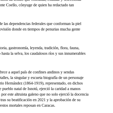
Yonte Coello, cónyuge de quien ha redactado tan
de las dependencias federales que conforman la piel
provisión donde en tiempos de penurias mucha gente
a, gastronomía, leyenda, tradición, flora, fauna,
to hasta la selva, los caudalosos ríos y sus innumerables
frece a aquel país de confines andinos y sendas
alles, la singular y escueta biografía de un personaje
gorio Hernández (1864-1919), representado, en dichos
 pueblo natal de Isnotú, ejerció la caridad a manos
 por este altruista galeno que no solo ejerció la docencia
 tras su beatificación en 2021 y la aprobación de su
restos mortales reposan en Caracas.