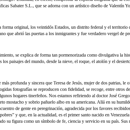
áficas Sabater S.L., que se adorna con un artístico diseño de Valentín 
a original, los veintidós Estados, un distrito federal y el territorio 
ano que abrió las puertas a los inmigrantes y fue verdadero vergel de 
to, se explica de forma tan pormenorizada como divulgativa la histori
os los paisajes del mundo, desde la nieve, el roque, el atolón y el desier
r más profunda y sincera que Teresa de Jesús, mujer de dos patrias, le o
gidas fotografías se reproducen con fidelidad, se recoge, entre otros det
 algunos hogares tinerfeños. Nos estamos refiriendo al doctor José Gre
creto mostacho y sobrio pañuelo albo en su americana. Allá en su humilde
ncuentro de gente en peregrinación, agradecida por los favores recibidos
s pobres” y que, en la actualidad, es el primer santo nacido en Venezuela
o su figura como un símbolo de fe, ciencia y servicio en su país. Sus 