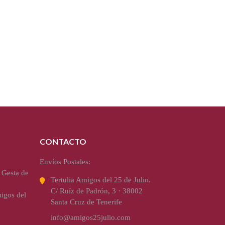
CONTACTO
Envíos Postales:
 Gesta de
Tertulia Amigos del 25 de Julio.
C/ Ruíz de Padrón, 3 · 38002
igos del
Santa Cruz de Tenerife
info@amigos25julio.com