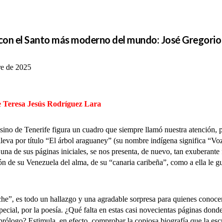
 con el Santo más moderno del mundo: José Gregori
re de 2025
 Teresa Jesús Rodríguez Lara
de Tenerife figura un cuadro que siempre llamó nuestra atención, por
lleva por título “El árbol araguaney” (su nombre indígena significa “Voz
 una de sus páginas iniciales, se nos presenta, de nuevo, tan exuberant
ión de su Venezuela del alma, de su “canaria caribeña”, como a ella le g
 es todo un hallazgo y una agradable sorpresa para quienes conocemo
ecial, por la poesía. ¿Qué falta en estas casi novecientas páginas dond
logo? Estimula, en efecto, comprobar la copiosa biografía que la escrit