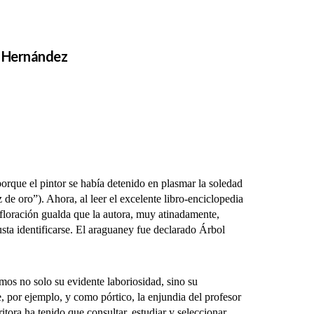
o Hernández
que el pintor se había detenido en plasmar la soledad
 de oro”). Ahora, al leer el excelente libro-enciclopedia
e floración gualda que la autora, muy atinadamente,
usta identificarse. El araguaney fue declarado Árbol
s no solo su evidente laboriosidad, sino su
e, por ejemplo, y como pórtico, la enjundia del profesor
ora ha tenido que consultar, estudiar y seleccionar