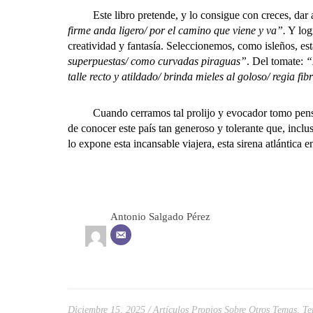
Este libro pretende, y lo consigue con creces, dar am
firme anda ligero/ por el camino que viene y va”.
Y logr
creatividad y fantasía. Seleccionemos, como isleños, esta
superpuestas/ como curvadas piraguas”
. Del tomate:
“
talle recto y atildado/ brinda mieles al goloso/ regia fib
Cuando cerramos tal prolijo y evocador tomo pensamos
de conocer este país tan generoso y tolerante que, inc
lo expone esta incansable viajera, esta sirena atlántica
Antonio Salgado Pérez
Diciembre 15, 2025
Artículos Propios Sobre Otros Temas
,
Te