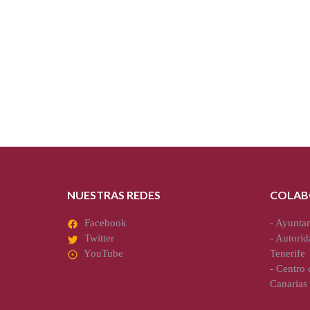
NUESTRAS REDES
COLAB
Facebook
-
Ayuntam
Twitter
-
Autorid
YouTube
Tenerife
-
Centro d
Canarias