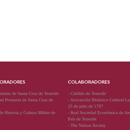
ORADORES
COLABORADORES
iento de Santa Cruz de Tenerife
-
Cabildo de Tenerife
ad Portuaria de Santa Cruz de
-
Asociación Histórico Cultural La
25 de julio de 1797
e Historia y Cultura Militar de
-
Real Sociedad Económica de Am
País de Tenerife
-
The Nelson Society