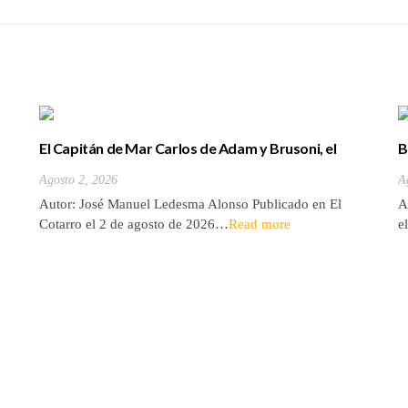
El Capitán de Mar Carlos de Adam y Brusoni, el
B
único tinerfeño que departió con Horacio Nelson.
(
Agosto 2, 2026
A
Autor: José Manuel Ledesma Alonso Publicado en El
A
Cotarro el 2 de agosto de 2026…
Read more
e