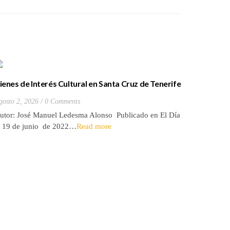
ienes de Interés Cultural en Santa Cruz de Tenerife
La batall
20) Hacienda de Las Palmas de Anaga
y que Lo
gosto 2, 2026
0 Comments
Julio 27, 2
utor: José Manuel Ledesma Alonso Publicado en El Día
Autora: El
l 19 de junio de 2022…
Read more
de 2026* 