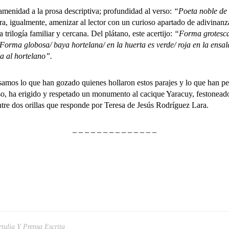
enidad a la prosa descriptiva; profundidad al verso:
“Poeta noble de 
a, igualmente, amenizar al lector con un curioso apartado de adivinanz
 trilogía familiar y cercana. Del plátano, este acertijo:
“Forma grotesca
Forma globosa/ baya hortelana/ en la huerta es verde/ roja en la ensa
ra al hortelano”.
 lo que han gozado quienes hollaron estos parajes y lo que han perdi
luso, ha erigido y respetado un monumento al cacique Yaracuy, festonead
 entre dos orillas que responde por Teresa de Jesús Rodríguez Lara.
– – – – – – – – – – – – – –
rtulia Y Prensa Escrita