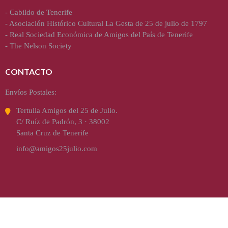
-
Cabildo de Tenerife
-
Asociación Histórico Cultural La Gesta de 25 de julio de 1797
-
Real Sociedad Económica de Amigos del País de Tenerife
-
The Nelson Society
CONTACTO
Envíos Postales:
Tertulia Amigos del 25 de Julio.
C/ Ruíz de Padrón, 3 · 38002
Santa Cruz de Tenerife
info@amigos25julio.com