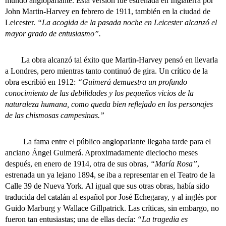
mundo angloparlante. Esta versión fue estrenada en Inglaterra por
John Martin-Harvey en febrero de 1911, también en la ciudad de
Leicester.
“La acogida de la pasada noche en Leicester alcanzó el
mayor grado de entusiasmo”.
La obra alcanzó tal éxito que Martin-Harvey pensó en llevarla
a Londres, pero mientras tanto continuó de gira. Un crítico de la
obra escribió en 1912:
“Guimerá demuestra un profundo
conocimiento de las debilidades y los pequeños vicios de la
naturaleza humana, como queda bien reflejado en los personajes
de las chismosas campesinas.”
La fama entre el público angloparlante llegaba tarde para el
anciano Ángel Guimerá. Aproximadamente dieciocho meses
después, en enero de 1914, otra de sus obras,
“María Rosa”
,
estrenada un ya lejano 1894, se iba a representar en el Teatro de la
Calle 39 de Nueva York. Al igual que sus otras obras, había sido
traducida del catalán al español por José Echegaray, y al inglés por
Guido Marburg y Wallace Gillpatrick. Las críticas, sin embargo, no
fueron tan entusiastas; una de ellas decía:
“La tragedia es