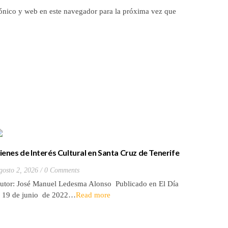
ónico y web en este navegador para la próxima vez que
ienes de Interés Cultural en Santa Cruz de Tenerife
La batall
20) Hacienda de Las Palmas de Anaga
y que Lo
gosto 2, 2026
0 Comments
Julio 27, 2
utor: José Manuel Ledesma Alonso Publicado en El Día
Autora: El
l 19 de junio de 2022…
Read more
de 2026* 