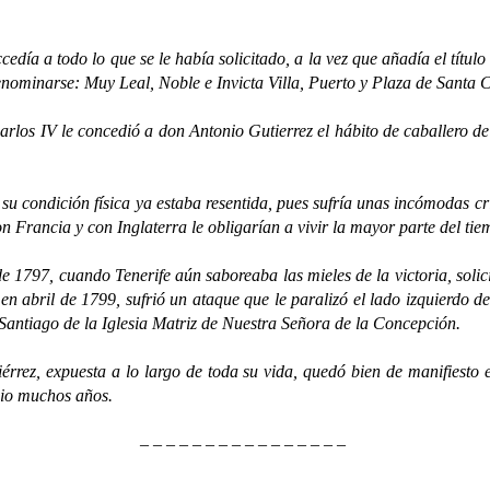
 a todo lo que se le había solicitado, a la vez que añadía el títul
enominarse: Muy Leal, Noble e Invicta Villa, Puerto y Plaza de Santa C
s IV le concedió a don Antonio Gutierrez el hábito de caballero de 
dición física ya estaba resentida, pues sufría unas incómodas crisi
n Francia y con Inglaterra le obligarían a vivir la mayor parte del ti
, cuando Tenerife aún saboreaba las mieles de la victoria, solicit
en abril de 1799, sufrió un ataque que le paralizó el lado izquierdo d
 Santiago de la Iglesia Matriz de Nuestra Señora de la Concepción.
 expuesta a lo largo de toda su vida, quedó bien de manifiesto e
icio muchos años.
– – – – – – – – – – – – – – – –