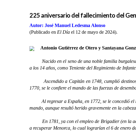
225 aniversario del fallecimiento del Ge
Autor: José Manuel Ledesma Alonso
(Publicado en
El Día
el 12 de mayo de 2024).
Antonio Gutiérrez de Otero y Santayana Gon
Nacido en el seno de una noble familia burgalesa, a lo
a los 14 años, como Teniente del Regimiento de Infante
Ascendido a Capitán en 1748, cumplió destinos en d
1770, se le confiere el mando de las fuerzas de desemba
Al regresar a España, en 1772, se le concedió el man
mando, aunque resultó herido gravemente en la cabez
En 1781, ya con el empleo de Brigadier (en la actual
a recuperar Menorca, lo cual lograrían el 6 de enero de 