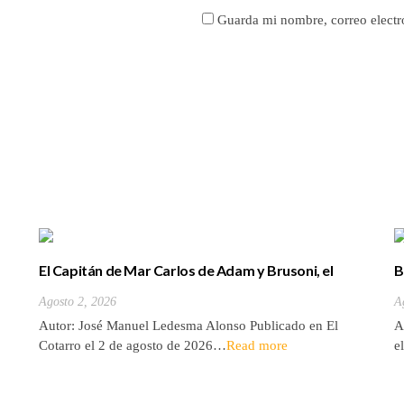
Guarda mi nombre, correo electr
El Capitán de Mar Carlos de Adam y Brusoni, el
B
único tinerfeño que departió con Horacio Nelson.
(
Agosto 2, 2026
A
Autor: José Manuel Ledesma Alonso Publicado en El
A
Cotarro el 2 de agosto de 2026…
Read more
e