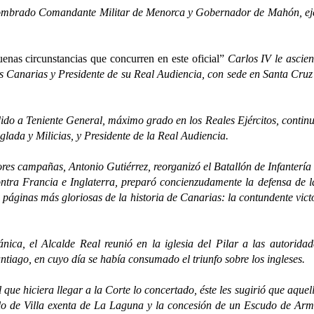
brado Comandante Militar de Menorca y Gobernador de Mahón, ejer
enas circunstancias que concurren en este oficial”
Carlos IV le ascie
 Canarias y Presidente de su Real Audiencia, con sede en Santa Cruz d
o a Teniente General, máximo grado en los Reales Ejércitos, conti
glada y Milicias, y Presidente de la Real Audiencia.
 campañas, Antonio Gutiérrez, reorganizó el Batallón de Infantería 
ntra Francia e Inglaterra, preparó concienzudamente la defensa de la
s páginas más gloriosas de la historia de Canarias: la contundente vi
 el Alcalde Real reunió en la iglesia del Pilar a las autoridade
ntiago, en cuyo día se había consumado el triunfo sobre los ingleses.
iera llegar a la Corte lo concertado, éste les sugirió que aquella 
título de Villa exenta de La Laguna y la concesión de un Escudo de Ar