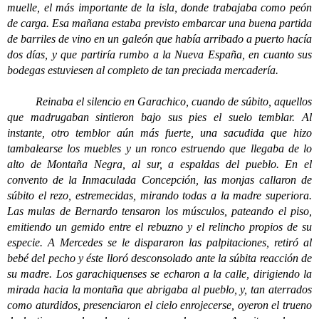
muelle, el más importante de la isla, donde trabajaba como peón
de carga. Esa mañana estaba previsto embarcar una buena partida
de barriles de vino en un galeón que había arribado a puerto hacía
dos días, y que partiría rumbo a la Nueva España, en cuanto sus
bodegas estuviesen al completo de tan preciada mercadería.
Reinaba el silencio en Garachico, cuando de súbito, aquellos
que madrugaban sintieron bajo sus pies el suelo temblar. Al
instante, otro temblor aún más fuerte, una sacudida que hizo
tambalearse los muebles y un ronco estruendo que llegaba de lo
alto de Montaña Negra, al sur, a espaldas del pueblo. En el
convento de la Inmaculada Concepción, las monjas callaron de
súbito el rezo, estremecidas, mirando todas a la madre superiora.
Las mulas de Bernardo tensaron los músculos, pateando el piso,
emitiendo un gemido entre el rebuzno y el relincho propios de su
especie. A Mercedes se le dispararon las palpitaciones, retiró al
bebé del pecho y éste lloró desconsolado ante la súbita reacción de
su madre. Los garachiquenses se echaron a la calle, dirigiendo la
mirada hacia la montaña que abrigaba al pueblo, y, tan aterrados
como aturdidos, presenciaron el cielo enrojecerse, oyeron el trueno