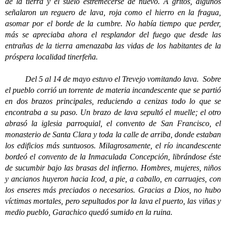
de la tierra y el suelo estremecerse de nuevo. A gritos, algunos
señalaron un reguero de lava, roja como el hierro en la fragua,
asomar por el borde de la cumbre. No había tiempo que perder,
más se apreciaba ahora el resplandor del fuego que desde las
entrañas de la tierra amenazaba las vidas de los habitantes de la
próspera localidad tinerfeña.
Del 5 al 14 de mayo estuvo el Trevejo vomitando lava. Sobre
el pueblo corrió un torrente de materia incandescente que se partió
en dos brazos principales, reduciendo a cenizas todo lo que se
encontraba a su paso. Un brazo de lava sepultó el muelle; el otro
abrasó la iglesia parroquial, el convento de San Francisco, el
monasterio de Santa Clara y toda la calle de arriba, donde estaban
los edificios más suntuosos. Milagrosamente, el río incandescente
bordeó el convento de la Inmaculada Concepción, librándose éste
de sucumbir bajo las brasas del infierno. Hombres, mujeres, niños
y ancianos huyeron hacia Icod, a pie, a caballo, en carruajes, con
los enseres más preciados o necesarios. Gracias a Dios, no hubo
víctimas mortales, pero sepultados por la lava el puerto, las viñas y
medio pueblo, Garachico quedó sumido en la ruina.