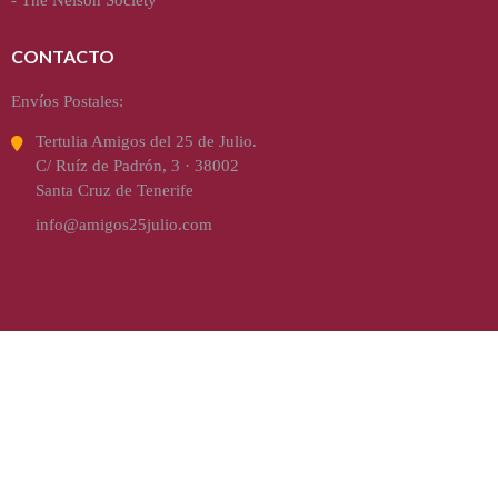
CONTACTO
Envíos Postales:
Tertulia Amigos del 25 de Julio.
C/ Ruíz de Padrón, 3 · 38002
Santa Cruz de Tenerife
info@amigos25julio.com