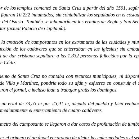
ior de los templos comenzó en Santa Cruz a partir del año 1501, según
figuran 10.232 inhumados, sin contabilizar los sepultados en el costa
 del Osario. También se inhumaría en las ermitas de Regla y San Seb
itar (actual Palacio de Capitanía).
eación de camposantos en los extramuros de las ciudades y municipi
ción de los cadáveres que se enterraban en las iglesias; sin emba
 de dar cristiana sepultura a las 1.332 personas fallecidas por la e
e Cádiz.
e Santa Cruz no contaba con recursos municipales, ni disponía de
e Villa y Martínez, pondría todo su afán y esfuerzo en construir el
aron el jornal, e incluso iban a trabajar gratis los domingos.
ial de 73,55 m por 25,91 m, alejado del pueblo y bien ventilado,
mediatamente el enterramiento de cuatro cadáveres.
o del camposanto se llegaron a dar casos de profanación de tumbas p
 primero el arcángel encargado de alejar las enfermedades y el segu