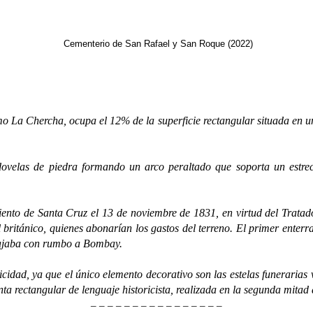
Cementerio de San Rafael y San Roque (2022)
 Chercha, ocupa el 12% de la superficie rectangular situada en una 
 de piedra formando un arco peraltado que soporta un estrecho
de Santa Cruz el 13 de noviembre de 1831, en virtud del Tratado de 
l británico, quienes abonarían los gastos del terreno. El primer enterr
ajaba con rumbo a Bombay.
, ya que el único elemento decorativo son las estelas funerarias vert
anta rectangular de lenguaje historicista, realizada en la segunda mitad 
– – – – – – – – – – – – – – – –