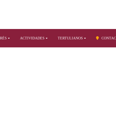
ERÉS
ACTIVIDADES
TERTULIANOS
CONTAC
BLOG
s temas
Bienes de Interés Cultural en Santa Cruz de Tenerife (13)