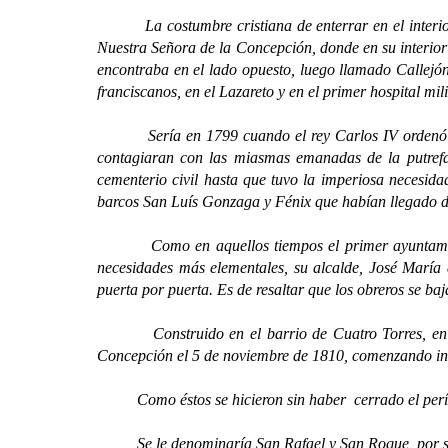
La costumbre cristiana de enterrar en el inter
Nuestra Señora de la Concepción, donde en su interior 
encontraba en el lado opuesto, luego llamado Callejón
franciscanos, en el Lazareto y en el primer hospital mil
Sería en 1799 cuando el rey Carlos IV ordenó la cr
contagiaran con las miasmas emanadas de la putrefac
cementerio civil hasta que tuvo la imperiosa necesidad
barcos San Luís Gonzaga y Fénix que habían llegado d
Como en aquellos tiempos el primer ayuntamiento d
necesidades más elementales, su alcalde, José María d
puerta por puerta. Es de resaltar que los obreros se baj
Construido en el barrio de Cuatro Torres, en un er
Concepción el 5 de noviembre de 1810, comenzando in
Como éstos se hicieron sin haber cerrado el perímetr
Se le denominaría San Rafael y San Roque, por ser el