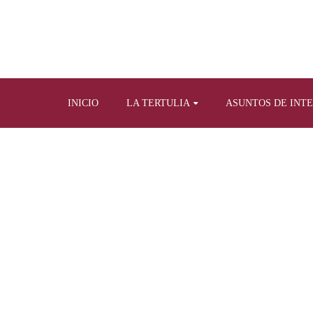
INICIO
LA TERTULIA
ASUNTOS DE INT
Home
Tertulia y prensa escrita
Artículos propios sobre otro