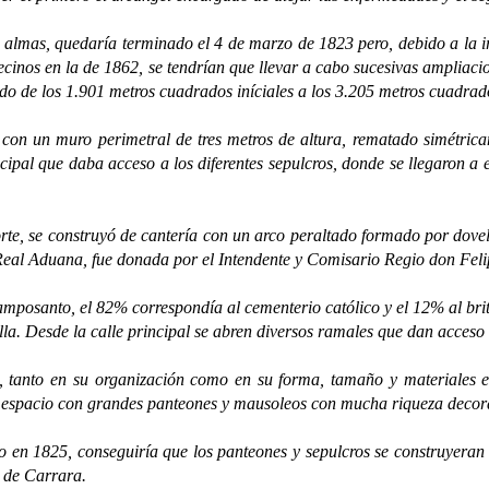
s, quedaría terminado el 4 de marzo de 1823 pero, debido a la irr
vecinos en la de 1862, se tendrían que llevar a cabo sucesivas ampliaci
ndo de los 1.901 metros cuadrados iníciales a los 3.205 metros cuadr
un muro perimetral de tres metros de altura, rematado simétricame
ncipal que daba acceso a los diferentes sepulcros, donde se llegaron a
 se construyó de cantería con un arco peraltado formado por dovelas
 la Real Aduana, fue donada por el Intendente y Comisario Regio don Fel
nto, el 82% correspondía al cementerio católico y el 12% al británi
lla. Desde la calle principal se abren diversos ramales que dan acceso a
to en su organización como en su forma, tamaño y materiales emp
n espacio con grandes panteones y mausoleos con mucha riqueza decora
825, conseguiría que los panteones y sepulcros se construyeran o
 de Carrara.