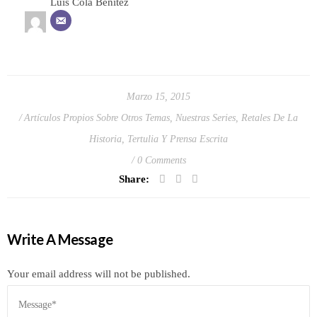
Luis Cola Benítez
Marzo 15, 2015
Artículos Propios Sobre Otros Temas
,
Nuestras Series
,
Retales De La
Historia
,
Tertulia Y Prensa Escrita
0 Comments
Share:
Write A Message
Your email address will not be published.