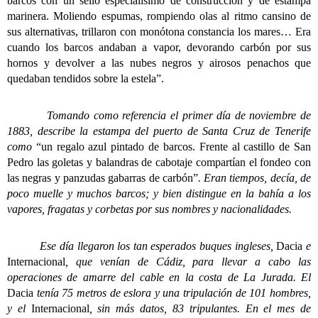
barcos con un sello especialísimo de construcción y de estampa
marinera. Moliendo espumas, rompiendo olas al ritmo cansino de
sus alternativas, trillaron con monótona constancia los mares… Era
cuando los barcos andaban a vapor, devorando carbón por sus
hornos y devolver a las nubes negros y airosos penachos que
quedaban tendidos sobre la estela”.
Tomando como referencia el primer día de noviembre de
1883, describe la estampa del puerto de Santa Cruz de Tenerife
como
“un regalo azul pintado de barcos. Frente al castillo de San
Pedro las goletas y balandras de cabotaje compartían el fondeo con
las negras y panzudas gabarras de carbón”
. Eran tiempos, decía, de
poco muelle y muchos barcos; y bien distingue en la bahía a los
vapores, fragatas y corbetas por sus nombres y nacionalidades.
Ese día llegaron los tan esperados buques ingleses,
Dacia
e
Internacional
, que venían de Cádiz, para llevar a cabo las
operaciones de amarre del cable en la costa de La Jurada. El
Dacia
tenía 75 metros de eslora y una tripulación de 101 hombres,
y el
Internacional
, sin más datos, 83 tripulantes. En el mes de