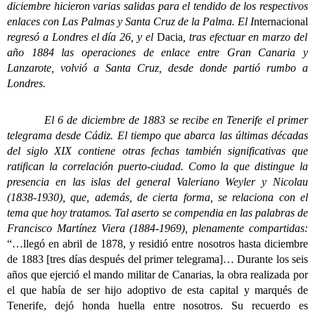
diciembre hicieron varias salidas para el tendido de los respectivos
enlaces con Las Palmas y Santa Cruz de la Palma. El I
nternacional
regresó a Londres el día 26, y el
Dacia
, tras efectuar en marzo del
año 1884 las operaciones de enlace entre Gran Canaria y
Lanzarote, volvió a Santa Cruz, desde donde partió rumbo a
Londres.
El 6 de diciembre de 1883 se recibe en Tenerife el primer
telegrama desde Cádiz. El tiempo que abarca las últimas décadas
del siglo XIX contiene otras fechas también significativas que
ratifican la correlación puerto-ciudad. Como la que distingue la
presencia en las islas del general Valeriano Weyler y Nicolau
(1838-1930), que, además, de cierta forma, se relaciona con el
tema que hoy tratamos. Tal aserto se compendia en las palabras de
Francisco Martínez Viera (1884-1969), plenamente compartidas:
“…llegó en abril de 1878, y residió entre nosotros hasta diciembre
de 1883 [tres días después del primer telegrama]… Durante los seis
años que ejerció el mando militar de Canarias, la obra realizada por
el que había de ser hijo adoptivo de esta capital y marqués de
Tenerife, dejó honda huella entre nosotros. Su recuerdo es