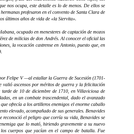
ue nos ocupa, este detalle es lo de menos. De ellos se
 hermanas profesaron en el convento de Santa Clara de
s últimos años de vida de «la Siervita».
 Habana, ocupado en menesteres de captación de mozos
érez de milicias de don Andrés. Al conocer el oficial las
ciones, la vocación castrense en Antonio, puesto que, en
9.
or Felipe V —al estallar la Guerra de Sucesión (1701-
alió ascensos por méritos de guerra y la felicitación
 tarde de 10 de diciembre de 1710, en Villaviciosa de
aladas, en un combate trascendental, dado el avanzado
 que ofrecía a los artilleros enemigos el enorme caballo
miento elevado, acompañado de sus generales. Benavides
e reconoció el peligro que corría su vida, Benavides se
a enemiga que lo mató, hiriendo gravemente a su nuevo
re los cuerpos que yacían en el campo de batalla. Fue