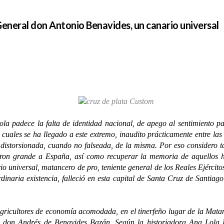
General don Antonio Benavides, un canario universal
ce la falta de identidad nacional, de apego al sentimiento patrio
cuales se ha llegado a este extremo, inaudito prácticamente entre las
 distorsionada, cuando no falseada, de la misma. Por eso considero t
cieron grande a España, así como recuperar la memoria de aquellos 
o universal, matancero de pro, teniente general de los Reales Ejército
dinaria existencia, falleció en esta capital de Santa Cruz de Santiag
ultores de economía acomodada, en el tinerfeño lugar de la Matanza
don Andrés de Benavides Bazán. Según la historiadora Ana Lola Bo