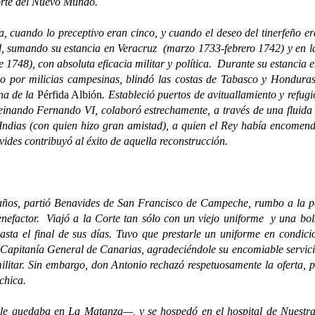
orte del Nuevo Mundo.
do lo preceptivo eran cinco, y cuando el deseo del tinerfeño era r
d, sumando su estancia en Veracruz (marzo 1733-febrero 1742) y en l
 1748), con absoluta eficacia militar y política. Durante su estancia 
zado por milicias campesinas, blindó las costas de Tabasco y Hondura
ona de la
Pérfida Albión
. Estableció puertos de avituallamiento y refu
reinando Fernando VI, colaboró estrechamente, a través de una fluida 
Indias (con quien hizo gran amistad), a quien el Rey había encomend
ides contribuyó al éxito de aquella reconstrucción.
s, partió Benavides de San Francisco de Campeche, rumbo a la pen
enefactor. Viajó a la Corte tan sólo con un viejo uniforme y una bo
 hasta el final de sus días. Tuvo que prestarle un uniforme en cond
a Capitanía General de Canarias, agradeciéndole su encomiable servicio 
 militar. Sin embargo, don Antonio rechazó respetuosamente la oferta,
 chica.
uedaba en La Matanza—, y se hospedó en el hospital de Nuestra 