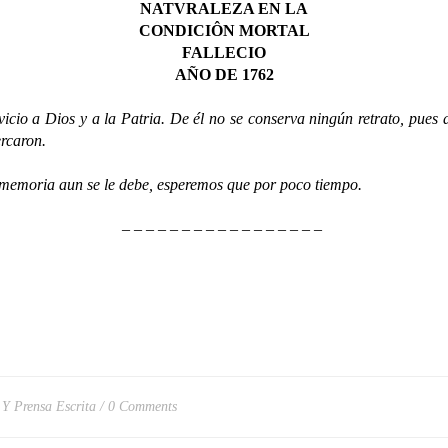
NATVRALEZA EN LA
CONDICIÔN MORTAL
FALLECIO
AÑO DE 1762
 Dios y a la Patria. De él no se conserva ningún retrato, pues ant
ercaron.
moria aun se le debe, esperemos que por poco tiempo.
– – – – – – – – – – – – – – – – –
 Y Prensa Escrita
0 Comments