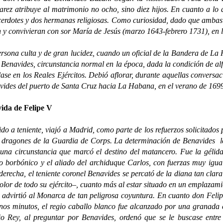
ez atribuye al matrimonio no ocho, sino diez hijos. En cuanto a lo q
acerdotes y dos hermanas religiosas. Como curiosidad, dado que ambas
y convivieran con sor María de Jesús (marzo 1643-febrero 1731), en lo
sona culta y de gran lucidez, cuando un oficial de la Bandera de La
a Benavides, circunstancia normal en la época, dada la condición de alf
olase en los Reales Ejércitos. Debió aflorar, durante aquellas conversa
avides del puerto de Santa Cruz hacia La Habana, en el verano de 169
vida de Felipe V
teniente, viajó a Madrid, como parte de los refuerzos solicitados p
 dragones de la Guardia de Corps. La determinación de Benavides le v
una circunstancia que marcó el destino del matancero. Fue la gélida
to borbónico y el aliado del archiduque Carlos, con fuerzas muy igu
derecha, el teniente coronel Benavides se percató de la diana tan clara
color de todo su ejército–, cuanto más al estar situado en un emplaza
 advirtió al Monarca de tan peligrosa coyuntura. En cuanto don Felip
unos minutos, el regio caballo blanco fue alcanzado por una granad
opio Rey, al preguntar por Benavides, ordenó que se le buscase ent