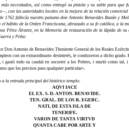
os más necesitados, así como entregó su pistola y su sable para qu
 con las autoridades locales en la mejora de la relación comercial c
o de 1762 fallecía nuestro paisano don Antonio Benavides Bazán y Mo
on el hábito de la Orden Franciscana, abrazado a su fe católica, a la 
a Pérez Álvarez, en la Memoria de restauración de la lápida de su e
Guerra y Peña:
 Antonio de Benavides Theniente General de los Reales Exércitos, 
empleos con un extraordinario desinterés, le conduxeron a dicho grado. 
, i gastó todo su caudal en socorrer a los Pobres, i murió como tal, i
tos que los precisos para qualquier particular».
 la entrada principal del histórico templo:
AQVI IACE
EL EX. S. D. ANTON. BENAVIDE.
TEN. GRAL. DE LOS R. EGERC.
NATL DE ESTA ISLA DE
TENERIFE.
VARON DE TANTA VIRTVD
QVANTA CABE POR ARTE Y