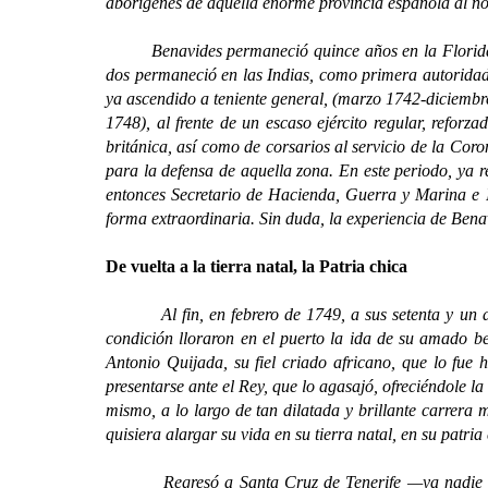
aborígenes de aquella enorme provincia española al n
Benavides permaneció quince años en la Florida, cuan
dos permaneció en las Indias, como primera autorida
ya ascendido a teniente general, (marzo 1742-diciembre
1748), al frente de un escaso ejército regular, refor
británica, así como de corsarios al servicio de la Cor
para la defensa de aquella zona. En este periodo, ya 
entonces Secretario de Hacienda, Guerra y Marina e 
forma extraordinaria. Sin duda, la experiencia de Benav
De vuelta a la tierra natal, la Patria chica
Al fin, en febrero de 1749, a sus setenta y un año
condición lloraron en el puerto la ida de su amado b
Antonio Quijada, su fiel criado africano, que lo fue
presentarse ante el Rey, que lo agasajó, ofreciéndole l
mismo, a lo largo de tan dilatada y brillante carrera
quisiera alargar su vida en su tierra natal, en su patria
Regresó a Santa Cruz de Tenerife —ya nadie le q