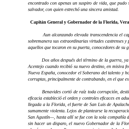
encontrado con apenas un suspiro de vida, que pudo s
salvador, con quien estrechó una sincera amistad.
Capitán General y Gobernador de la Florida, Ver
Aun alcanzando elevada transcendencia el capítulo 
sobremanera sus extraordinarias virtudes castrenses y 
aquellos que tocaron en su puerta, conocedores de su g
Dos años después del término de la guerra, ya asce
Acentejo cuando recibió su nuevo destino, en misiva f
Nueva España, conocedor el Soberano del talento y ho
corruptas, principalmente de contrabando, en el que 
Benavides cortó de raíz toda corrupción, destituyó
eficacia estableció el orden y controles eficaces en ad
llegada a la Florida, el fuerte de San Luis de Apalache
sumamente violenta. Lejos de plantearse la recuperació
San Agustín—, hasta allí se fue con la sola compañía d
sin hacer un disparo, el nuevo Gobernador de la Florid