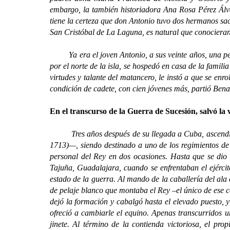
embargo, la también historiadora Ana Rosa Pérez Álvar
tiene la certeza que don Antonio tuvo dos hermanos s
San Cristóbal de La Laguna, es natural que conocieran 
Ya era el joven Antonio, a sus veinte años, una per
por el norte de la isla, se hospedó en casa de la famili
virtudes y talante del matancero, le instó a que se enr
condición de cadete, con cien jóvenes más, partió Ben
En el transcurso de la Guerra de Sucesión, salvó la 
Tres años después de su llegada a Cuba, ascendido a 
1713)—, siendo destinado a uno de los regimientos de
personal del Rey en dos ocasiones. Hasta que se dio 
Tajuña, Guadalajara, cuando se enfrentaban el ejérci
estado de la guerra. Al mando de la caballería del ala 
de pelaje blanco que montaba el Rey –el único de ese 
dejó la formación y cabalgó hasta el elevado puesto, y
ofreció a cambiarle el equino. Apenas transcurridos 
jinete. Al término de la contienda victoriosa, el pr