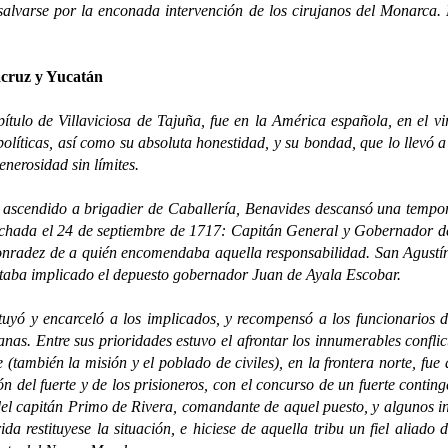
alvarse por la enconada intervención de los cirujanos del Monarca. 
acruz y Yucatán
de Villaviciosa de Tajuña, fue en la América española, en el vi
políticas, así como su absoluta honestidad, y su bondad, que lo llevó a
enerosidad sin límites.
ndido a brigadier de Caballería, Benavides descansó una tempora
echada el 24 de septiembre de 1717: Capitán General y Gobernador de l
nradez de a quién encomendaba aquella responsabilidad. San Agustín
estaba implicado el depuesto gobernador Juan de Ayala Escobar.
 y encarceló a los implicados, y recompensó a los funcionarios 
uanas. Entre sus prioridades estuvo el afrontar los innumerables conflic
 (también la misión y el poblado de civiles), en la frontera norte, fue
n del fuerte y de los prisioneros, con el concurso de un fuerte conti
el capitán Primo de Rivera, comandante de aquel puesto, y algunos int
a restituyese la situación, e hiciese de aquella tribu un fiel aliad