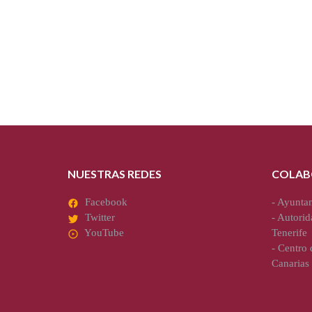
NUESTRAS REDES
COLAB
Facebook
-
Ayuntam
Twitter
-
Autorid
YouTube
Tenerife
-
Centro d
Canarias