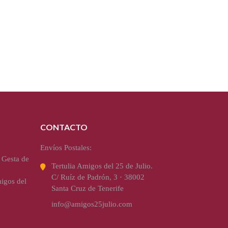
CONTACTO
Envíos Postales:
 Gesta de
Tertulia Amigos del 25 de Julio.
C/ Ruíz de Padrón, 3 · 38002
igos del
Santa Cruz de Tenerife
info@amigos25julio.com