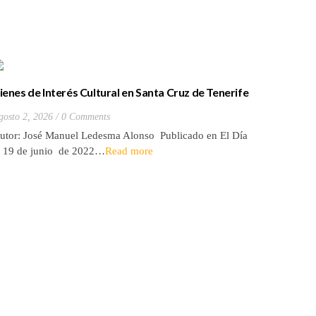
ienes de Interés Cultural en Santa Cruz de Tenerife
La batall
20) Hacienda de Las Palmas de Anaga
y que Lo
gosto 2, 2026
0 Comments
Julio 27, 2
utor: José Manuel Ledesma Alonso Publicado en El Día
Autora: El
l 19 de junio de 2022…
Read more
de 2026* 