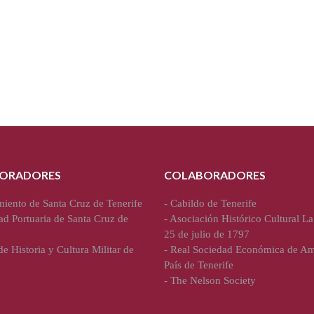
ORADORES
COLABORADORES
iento de Santa Cruz de Tenerife
-
Cabildo de Tenerife
ad Portuaria de Santa Cruz de
-
Asociación Histórico Cultural La
25 de julio de 1797
e Historia y Cultura Militar de
-
Real Sociedad Económica de Am
País de Tenerife
-
The Nelson Society