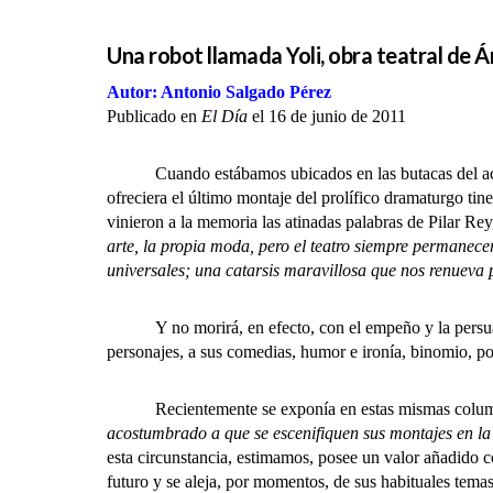
Una robot llamada Yoli, obra teatral de
Autor: Antonio Salgado Pérez
Publicado en
El Día
el 16 de junio de 2011
Cuando estábamos ubicados en las butacas del acoged
ofreciera el último montaje del prolífico dramaturgo t
vinieron a la memoria las atinadas palabras de Pilar R
arte, la propia moda, pero el teatro siempre permanec
universales; una catarsis maravillosa que nos renueva 
Y no morirá, en efecto, con el empeño y la persuasió
personajes, a sus comedias, humor e ironía, binomio, p
Recientemente se exponía en estas mismas colu
acostumbrado a que se escenifiquen sus montajes en la 
esta circunstancia, estimamos, posee un valor añadido c
futuro y se aleja, por momentos, de sus habituales tema