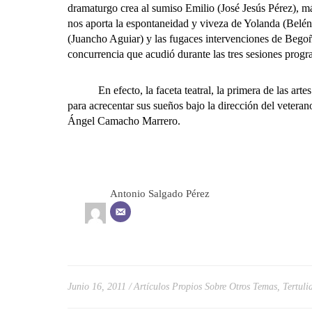
dramaturgo crea al sumiso Emilio (José Jesús Pérez), má
nos aporta la espontaneidad y viveza de Yolanda (Belén 
(Juancho Aguiar) y las fugaces intervenciones de Begoña
concurrencia que acudió durante las tres sesiones progr
En efecto, la faceta teatral, la primera de las artes vi
para acrecentar sus sueños bajo la dirección del veteran
Ángel Camacho Marrero.
Antonio Salgado Pérez
Junio 16, 2011
Artículos Propios Sobre Otros Temas
,
Tertuli