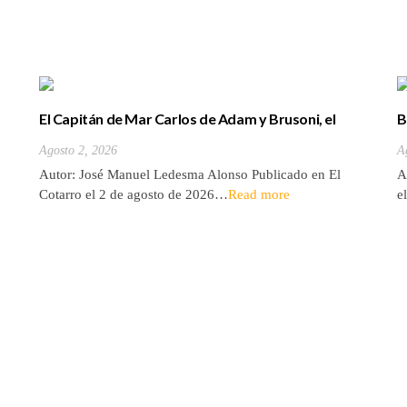
El Capitán de Mar Carlos de Adam y Brusoni, el
B
único tinerfeño que departió con Horacio Nelson.
(
Agosto 2, 2026
A
Autor: José Manuel Ledesma Alonso Publicado en El
A
Cotarro el 2 de agosto de 2026…
Read more
e