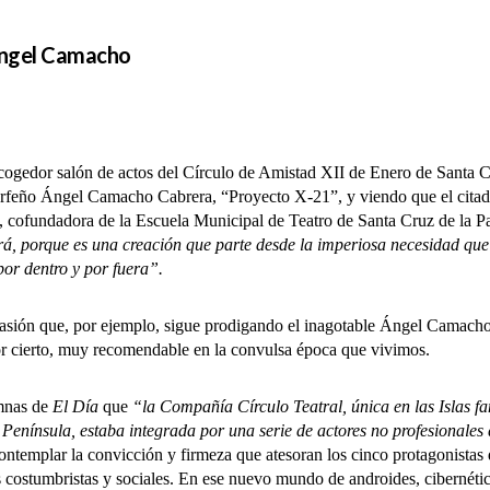
 Ángel Camacho
or salón de actos del Círculo de Amistad XII de Enero de Santa Cr
inerfeño Ángel Camacho Cabrera, “Proyecto X-21”, y viendo que el citad
ey, cofundadora de la Escuela Municipal de Teatro de Santa Cruz de la 
erá, porque es una creación que parte desde la imperiosa necesidad qu
por dentro y por fuera”.
n que, por ejemplo, sigue prodigando el inagotable Ángel Camacho, 
or cierto, muy recomendable en la convulsa época que vivimos.
mnas de
El Día
que
“la Compañía Círculo Teatral, única en las Islas 
Península, estaba integrada por una serie de actores no profesionales 
ontemplar la convicción y firmeza que atesoran los cinco protagonistas
s costumbristas y sociales. En ese nuevo mundo de androides, cibernétic