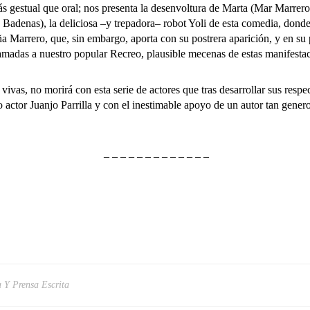
s gestual que oral; nos presenta la desenvoltura de Marta (Mar Marrero
Badenas), la deliciosa –y trepadora– robot Yoli de esta comedia, donde, 
 Marrero, que, sin embargo, aporta con su postrera aparición, y en su 
amadas a nuestro popular Recreo, plausible mecenas de estas manifestaci
vas, no morirá con esta serie de actores que tras desarrollar sus respe
o actor Juanjo Parrilla y con el inestimable apoyo de un autor tan gener
– – – – – – – – – – – – –
a Y Prensa Escrita