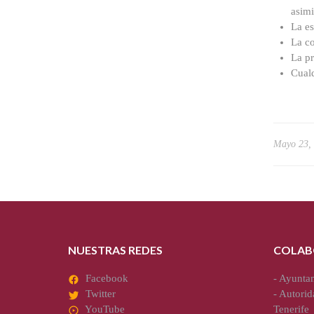
asimi
La es
La co
La pr
Cualq
Mayo 23,
NUESTRAS REDES
COLAB
Facebook
-
Ayuntam
Twitter
-
Autorid
YouTube
Tenerife