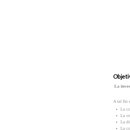
Objeti
La invest
A tal fin
La co
La or
La di
La co