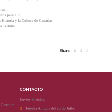
ias.
sos para ello.
Historia y la Cultura de Canarias.
a Tertulia.
Share:
CONTACTO
Envíos Postales:
 Gesta de
Tertulia Amigos del 25 de Julio.