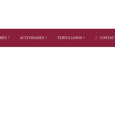
ERÉS
ACTIVIDADES
TERTULIANOS
CONTAC
OBJETIVO
Home
Services
Objetivo