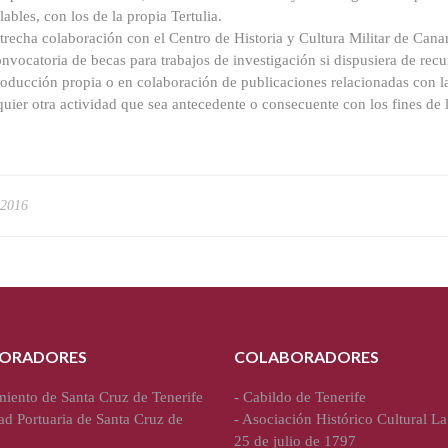
lables, con los de la propia Tertulia.
trecha colaboración con el Centro de Historia y Cultura Militar de Canar
nvocatoria de becas para trabajos de investigación si dispusiera de recur
oducción propia o en colaboración de publicaciones relacionadas con la 
uier otra actividad que sea antecedente o consecuente con los fines de l
 2016
ORADORES
COLABORADORES
iento de Santa Cruz de Tenerife
-
Cabildo de Tenerife
ad Portuaria de Santa Cruz de
-
Asociación Histórico Cultural La
25 de julio de 1797