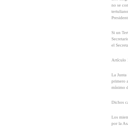
no se con
tertulian
President
Si un Ter
Secretari
el Secret
Artículo 
La Junta 
primero a
mínimo de
Dichos ca
Los miem
por la A