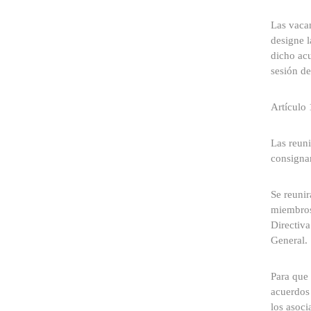
Las vacan
designe l
dicho acu
sesión de
Artículo 
Las reuni
consignan
Se reunir
miembros 
Directiva
General. 
Para que 
acuerdos 
los asoci