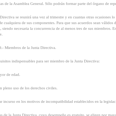
vas de la Asamblea General. Sólo podrán formar parte del órgano de repr
Directiva se reunirá una vez al trimestre y en cuantas otras ocasiones lo 
de cualquiera de sus componentes. Para que sus acuerdos sean válidos 
s, siendo necesaria la concurrencia de al menos tres de sus miembros. E
e.
9.- Miembros de la Junta Directiva.
uisitos indispensables para ser miembro de la Junta Directiva:
yor de edad.
en pleno uso de los derechos civiles.
ar incurso en los motivos de incompatibilidad establecidos en la legislac
s de la Junta Directiva, cuyo desempeño es gratuito, se eligen por may