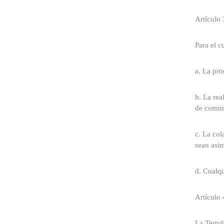
Artículo 
Para el c
a. La pro
b. La rea
de comun
c. La col
sean asim
d. Cualqu
Artículo 
La Tertul