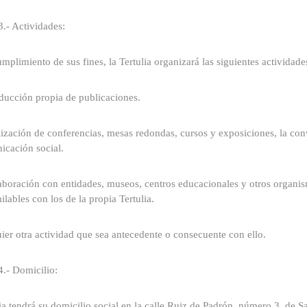
3.- Actividades:
umplimiento de sus fines, la Tertulia organizará las siguientes actividade
ducción propia de publicaciones.
lización de conferencias, mesas redondas, cursos y exposiciones, la con
icación social.
aboración con entidades, museos, centros educacionales y otros organis
ilables con los de la propia Tertulia.
ier otra actividad que sea antecedente o consecuente con ello.
4.- Domicilio:
ia tendrá su domicilio social en la calle Ruiz de Padrón, número 3, de S