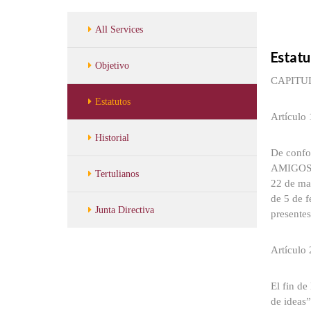
All Services
Estatu
Objetivo
CAPITUL
Estatutos
Artículo
Historial
De confo
AMIGOS D
Tertulianos
22 de mar
de 5 de f
Junta Directiva
presentes
Artículo 
El fin de
de ideas”