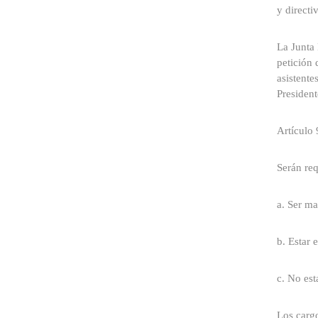
y directi
La Junta 
petición 
asistente
President
Artículo 
Serán req
a. Ser ma
b. Estar 
c. No est
Los cargo