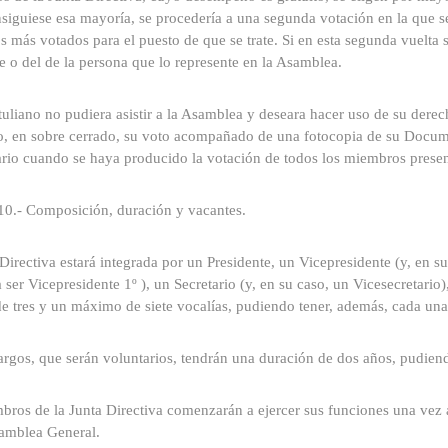
siguiese esa mayoría, se procedería a una segunda votación en la que se
os más votados para el puesto de que se trate. Si en esta segunda vuelta 
e o del de la persona que lo represente en la Asamblea.
tuliano no pudiera asistir a la Asamblea y deseara hacer uso de su derech
o, en sobre cerrado, su voto acompañado de una fotocopia de su Docume
ario cuando se haya producido la votación de todos los miembros presen
10.- Composición, duración y vacantes.
Directiva estará integrada por un Presidente, un Vicepresidente (y, en su
 ser Vicepresidente 1º ), un Secretario (y, en su caso, un Vicesecretario)
 tres y un máximo de siete vocalías, pudiendo tener, además, cada una 
rgos, que serán voluntarios, tendrán una duración de dos años, pudiend
bros de la Junta Directiva comenzarán a ejercer sus funciones una vez
samblea General.