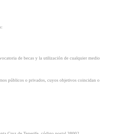
s:
vocatoria de becas y la utilización de cualquier medio
mos públicos o privados, cuyos objetivos coincidan o
anta Cruz de Tenerife, código postal 38002.