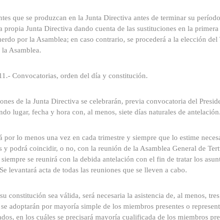
tes que se produzcan en la Junta Directiva antes de terminar su períod
a propia Junta Directiva dando cuenta de las sustituciones en la primer
erdo por la Asamblea; en caso contrario, se procederá a la elección del
 la Asamblea.
11.- Convocatorias, orden del día y constitución.
ones de la Junta Directiva se celebrarán, previa convocatoria del Presid
do lugar, fecha y hora con, al menos, siete días naturales de antelación
á por lo menos una vez en cada trimestre y siempre que lo estime necesar
y podrá coincidir, o no, con la reunión de la Asamblea General de Tertu
 siempre se reunirá con la debida antelación con el fin de tratar los as
Se levantará acta de todas las reuniones que se lleven a cabo.
su constitución sea válida, será necesaria la asistencia de, al menos, tr
se adoptarán por mayoría simple de los miembros presentes o representa
ados, en los cuáles se precisará mayoría cualificada de los miembros pre