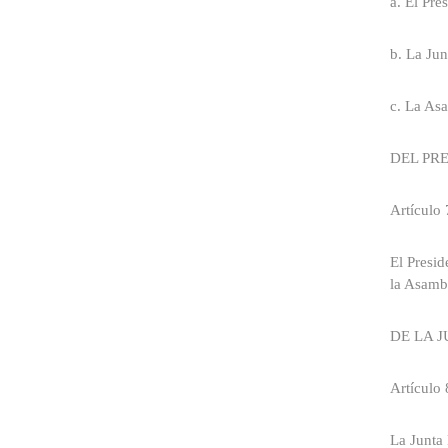
a. El Pre
b. La Jun
c. La Asa
DEL PR
Artículo 
El Presid
la Asambl
DE LA 
Artículo 
La Junta 