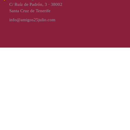
C/ Ruíz de Padrón, 3 · 38002
Santa Cruz de Tenerife
info@amigos25julio.com